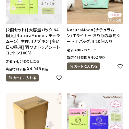
ナチュラムーン
エコリュクス
(2個セット)【大容量パック 64
NaturaMoon(ナチュラムー
エコメイト
個入】NaturaMoon(ナチュラ
ン) Tライナー おりもの専用シ
ムーン） 生理用ナプキン [多い
ート Ｔバッグ用 20個入り
日の昼用] 羽つき トップシート
ナチュラプラス
¥
462
のところ
定価
コットン100％
¥
462
当店特別価格
税込
¥
4,048
のところ
アルマウィン
定価
カートに入れる
¥
4,048
当店特別価格
税込
アルモニベルツ
カートに入れる
コラム・スタッフのおすすめ
ご利用ガイド等
アカウント情報
ようこそ ゲスト 様