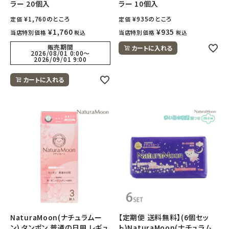
ラー 20個入
ラー 10個入
¥
1,760
のところ
¥
935
のところ
定価
定価
¥
1,760
¥
935
当店特別価格
当店特別価格
税込
税込
販売期間
カートに入れる
2026/08/01 0:00
〜
2026/09/01 9:00
カートに入れる
NaturaMoon(ナチュラムー
【定期便 送料無料】(6個セッ
ン) タンポン 普通の日用 レギュ
ト)NaturaMoon(ナチュラム