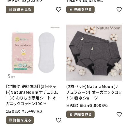
¥
3,323
¥
3,323
１回あたり
１回あたり
税込
税込
詳細を見る
詳細を見る
【定期便 送料無料】(5個セッ
(2枚セット)NaturaMoon(ナ
ト)NaturaMoon(ナチュラム
チュラムーン) オーガニックコッ
ーン) おりもの専用シート オー
トン 吸水ショーツ
ガニックコットン100％
¥
8,800
当店特別価格
税込
¥
3,448
１回あたり
税込
詳細を見る
詳細を見る