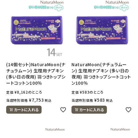
(14個セット)NaturaMoon(ナ
NaturaMoon(ナチュラムー
チュラムーン) 生理用ナプキン
ン) 生理用ナプキン (多い日の
(多い日の夜用) 羽つきトップシ
夜用) 羽つきトップシートコット
ートコットン100％
ン100％
¥
8,162
のところ
¥
583
のところ
定価
定価
¥
7,753
¥
583
当店特別価格
当店特別価格
税込
税込
カートに入れる
カートに入れる