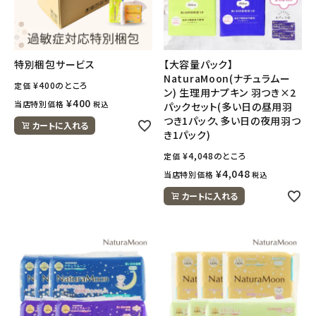
meeting_room
person
ログイン
会員登録
特別梱包サービス
【大容量パック】
NaturaMoon(ナチュラムー
¥
400
のところ
定価
ン) 生理用ナプキン 羽つき×2
¥
400
当店特別価格
税込
パックセット(多い日の昼用羽
つき1パック、多い日の夜用羽つ
カートに入れる
き1パック)
¥
4,048
のところ
定価
¥
4,048
当店特別価格
税込
カートに入れる