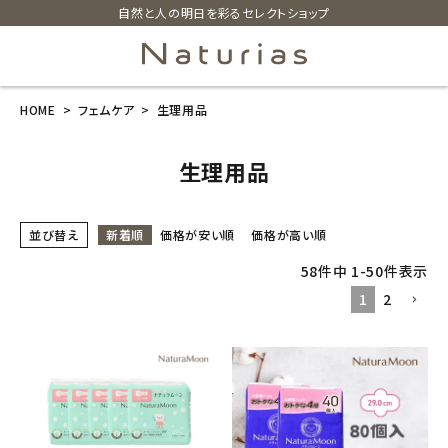
自然と人の明日を彩るセレクトショップ
HOME
フェムケア
生理用品
search
生理用品
ホーム
並び替え
新着順
価格が安い順
価格が高い順
新商品
58
件中
1
-
50
件表示
カテゴリーから探す
1
2
美容・コスメ・香水
衛生用品
日用品雑貨