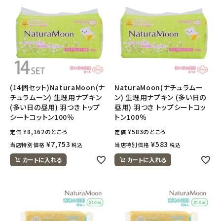
(14個セット)NaturaMoon(ナ
NaturaMoon(ナチュラムー
チュラムーン) 生理用ナプキン
ン) 生理用ナプキン (多い日の
(多い日の昼用) 羽つき トップ
昼用) 羽つき トップシートコッ
シートコットン100％
トン100％
¥
8,162
のところ
¥
583
のところ
定価
定価
¥
7,753
¥
583
当店特別価格
当店特別価格
税込
税込
カートに入れる
カートに入れる