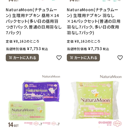
NaturaMoon(ナチュラムー
NaturaMoon(ナチュラムー
ン) 生理用ナプキン 昼用×14
ン) 生理用ナプキン 羽なし
パックセット(多い日の昼用羽
×14パックセット(普通の日用
つき7パック、普通の日用羽なし
羽なし7パック、多い日の夜用
7パック)
羽なし7パック)
¥
8,162
のところ
¥
8,162
のところ
定価
定価
¥
7,753
¥
7,753
当店特別価格
当店特別価格
税込
税込
カートに入れる
カートに入れる