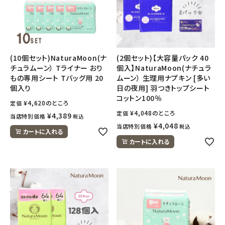
フェムケア
インナー・下着・ナイトウェア
(10個セット)NaturaMoon(ナ
(2個セット)【大容量パック 40
チュラムーン） Tライナー おり
個入】NaturaMoon(ナチュラ
キッズ・ベビー・マタニティ
もの専用シート Tバッグ用 20
ムーン） 生理用ナプキン [多い
個入り
日の夜用] 羽つきトップシート
コットン100％
キッチン用品
¥
4,620
のところ
定価
¥
4,048
のところ
定価
¥
4,389
当店特別価格
税込
¥
4,048
当店特別価格
税込
フード・ドリンク
カートに入れる
カートに入れる
ブランド
定期購入
オリジナルブランド