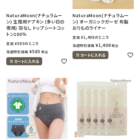
NaturaMoon(ナチュラムー
NaturaMoon(ナチュラムー
ン) 生理用ナプキン (多い日の
ン) オーガニックガーゼ 布製
夜用) 羽なし トップシートコッ
おりものライナー
トン100％
¥
1,408
のところ
定価
¥
583
のところ
定価
¥
1,408
当店特別価格
税込
¥
583
当店特別価格
税込
カートに入れる
カートに入れる