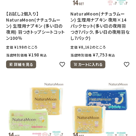
【お試し2個入り】
NaturaMoon(ナチュラムー
NaturaMoon(ナチュラムー
ン) 生理用ナプキン 夜用×14
ン) 生理用ナプキン (多い日の
パックセット(多い日の夜用羽
夜用) 羽つきトップシートコット
つき7パック、多い日の夜用羽な
ン100％
し7パック)
¥
198
のところ
¥
8,162
のところ
定価
定価
¥
198
¥
7,753
当店特別価格
当店特別価格
税込
税込
詳細を見る
カートに入れる