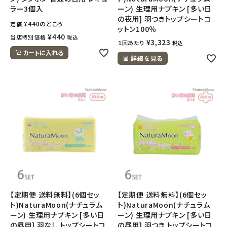
ラー3個入
ーン) 生理用ナプキン [多い日
の夜用] 羽つきトップシートコ
¥
440
のところ
定価
ットン100％
¥
440
当店特別価格
税込
¥
3,323
１回あたり
税込
カートに入れる
詳細を見る
【定期便 送料無料】(6個セッ
【定期便 送料無料】(6個セッ
ト)NaturaMoon(ナチュラム
ト)NaturaMoon(ナチュラム
ーン) 生理用ナプキン [多い日
ーン) 生理用ナプキン [多い日
の昼用] 羽なし トップシートコ
の昼用] 羽つき トップシートコ