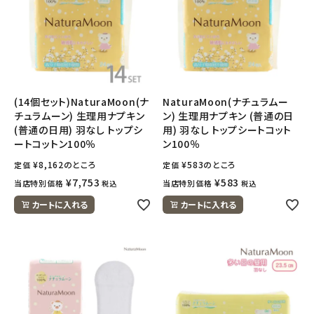
(14個セット)NaturaMoon(ナ
NaturaMoon(ナチュラムー
チュラムーン) 生理用ナプキン
ン) 生理用ナプキン (普通の日
(普通の日用) 羽なし トップシ
用) 羽なし トップシートコット
ートコットン100％
ン100％
¥
8,162
のところ
¥
583
のところ
定価
定価
¥
7,753
¥
583
当店特別価格
当店特別価格
税込
税込
カートに入れる
カートに入れる