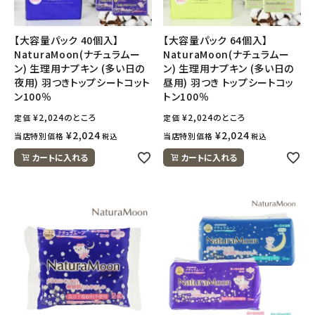
【大容量パック 40個入】
【大容量パック 64個入】
NaturaMoon(ナチュラムー
NaturaMoon(ナチュラムー
ン) 生理用ナプキン (多い日の
ン) 生理用ナプキン (多い日の
夜用) 羽つきトップシートコット
昼用) 羽つき トップシートコッ
ン100％
トン100％
¥
2,024
のところ
¥
2,024
のところ
定価
定価
¥
2,024
¥
2,024
当店特別価格
当店特別価格
税込
税込
カートに入れる
カートに入れる