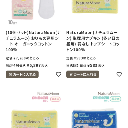
(10個セット)NaturaMoon(ナ
NaturaMoon(ナチュラムー
チュラムーン) おりもの専用シ
ン) 生理用ナプキン (多い日の
ート オーガニックコットン
昼用) 羽なし トップシートコッ
100％
トン100％
¥
7,260
のところ
¥
583
のところ
定価
定価
¥
6,897
¥
583
当店特別価格
当店特別価格
税込
税込
カートに入れる
カートに入れる