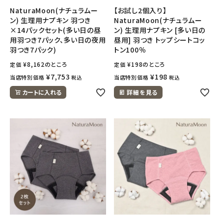
NaturaMoon(ナチュラムー
【お試し2個入り】
ン) 生理用ナプキン 羽つき
NaturaMoon(ナチュラムー
×14パックセット(多い日の昼
ン) 生理用ナプキン [多い日の
用羽つき7パック、多い日の夜用
昼用] 羽つき トップシートコッ
羽つき7パック)
トン100％
¥
8,162
のところ
¥
198
のところ
定価
定価
¥
7,753
¥
198
当店特別価格
当店特別価格
税込
税込
カートに入れる
詳細を見る