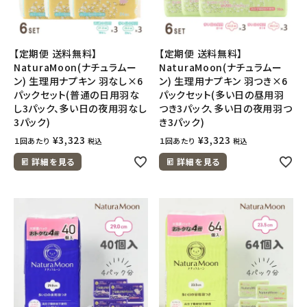
【定期便 送料無料】
【定期便 送料無料】
NaturaMoon(ナチュラムー
NaturaMoon(ナチュラムー
ン) 生理用ナプキン 羽なし×6
ン) 生理用ナプキン 羽つき×6
パックセット(普通の日用羽な
パックセット(多い日の昼用羽
し3パック、多い日の夜用羽なし
つき3パック、多い日の夜用羽つ
3パック)
き3パック)
¥
3,323
¥
3,323
１回あたり
１回あたり
税込
税込
詳細を見る
詳細を見る