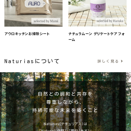
アウロキッチンお掃除シート
ナチュラムーン デリケートケア フォ
ーム
Naturiasについて
詳しく見る
自然との調和と共存を
尊重しながら、
持続可能な未来を築くこと
Naturias（ナチュリアス）は
「Natural（自然）」「明日（あす）」