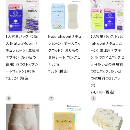
【大容量パック 40個
NaturaMoon(ナチュ
【大容量パック】Natu
入】NaturaMoon(ナ
ラムーン) オーガニッ
raMoon(ナチュラム
チュラムーン) 生理用
クコットン おりもの
ーン) 生理用ナプキ
ナプキン (多い日の
専用シート ロング 1
ン 羽つき×2パックセ
夜用) 羽つきトップシ
7.5cm
ット(多い日の昼用羽
ートコットン100％
¥
836
(税込)
つき1パック、多い日
¥
2,024
(税込)
の夜用羽つき1パッ
ク)
¥
4,048
(税込)
6
7
8