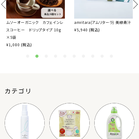
meeting_room
person
ログイン
会員登録
ムソーオーガニック カフェインレ
amritara(アムリターラ) 美緑青汁
スコーヒー ドリップタイプ 10g
¥
5,940
(税込)
×5袋
¥
1,080
(税込)
カテゴリ