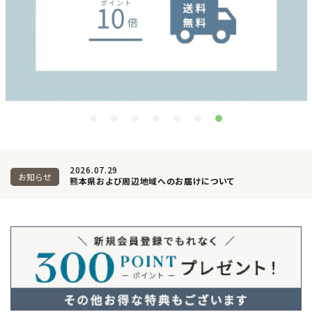
フェムケア
インナー・下着・ナイトウェア
キッズ・ベビー・マタニティ
キッチン用品
2026.07.29
フード・ドリンク
お知らせ
熊本県および周辺地域へのお届けについて
ブランド
定期購入
オリジナルブランド