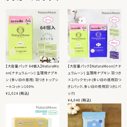
【大容量パック 64個入】NaturaMo
【大容量パック】NaturaMoon(ナチ
on(ナチュラムーン) 生理用ナプキ
ュラムーン) 生理用ナプキン 羽つき
ン (多い日の昼用) 羽つき トップシ
×2パックセット(多い日の昼用羽つ
ートコットン100％
き1パック、多い日の夜用羽つき1パ
¥
2,024
(税込)
ック)
¥
4,048
(税込)