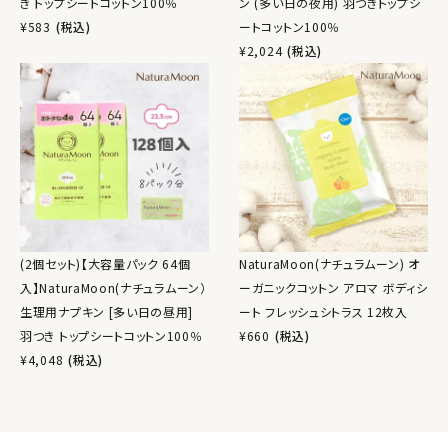
き トップシートコットン100％
ン (多い日の夜用) 羽つきトップシ
¥
583
(税込)
ートコットン100％
¥
2,024
(税込)
(2個セット)【大容量パック 64個
NaturaMoon(ナチュラムーン) オ
入】NaturaMoon(ナチュラムーン）
ーガニックコットン アロマ ボディシ
生理用ナプキン [多い日の昼用]
ート フレッシュシトラス 12枚入
羽つき トップシートコットン100％
¥
660
(税込)
¥
4,048
(税込)