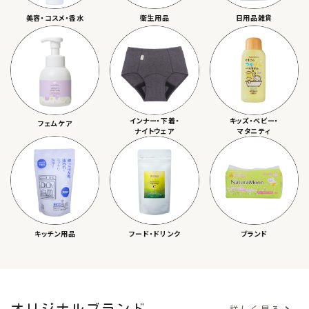
美容・コスメ・香水
衛生用品
日用品雑貨
インナー・下着・
キッズ・ベビー・
フェムケア
ナイトウェア
マタニティ
キッチン用品
フード・ドリンク
ブランド
オリジナルブランド