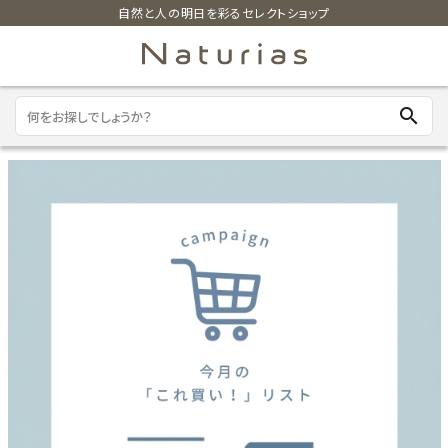
自然と人の明日を彩るセレクトショップ
search
search
ホーム
新商品
カテゴリーから探す
美容・コスメ・香水
衛生用品
日用品雑貨