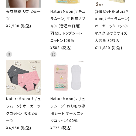
天衣無縫 リブ ショー
NaturaMoon(ナチュ
(3個セット)NaturaM
ツ
ラムーン) 生理用ナプ
oon(ナチュラムーン)
¥
2,530
(税込)
キン (普通の日用)
オーガニックコットン
羽なし トップシート
マスク ふつうサイズ
コットン100％
大容量 30枚入
¥
583
(税込)
¥
11,880
(税込)
9
10
NaturaMoon(ナチュ
NaturaMoon(ナチュ
ラムーン) オーガニッ
ラムーン) おりもの専
クコットン 吸水ショ
用シート オーガニッ
ーツ
クコットン100％
¥
4,950
(税込)
¥
726
(税込)