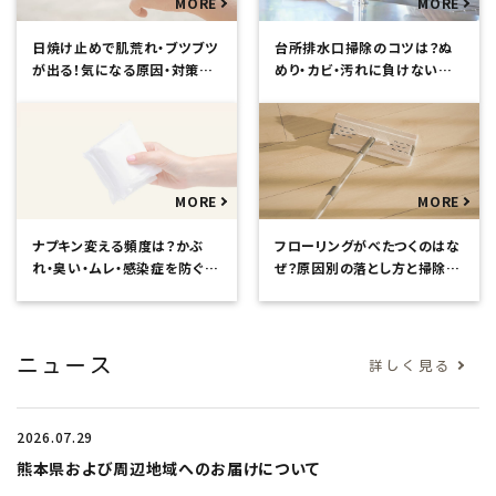
日焼け止めで肌荒れ・ブツブツ
台所排水口掃除のコツは？ぬ
が出る！気になる原因・対策を
めり・カビ・汚れに負けないお
徹底解説
手入れ方法
ナプキン変える頻度は？かぶ
フローリングがべたつくのはな
れ・臭い・ムレ・感染症を防ぐた
ぜ？原因別の落とし方と掃除手
めの基礎知識
順をくわしく解説
ニュース
詳しく見る
2026.07.29
熊本県および周辺地域へのお届けについて