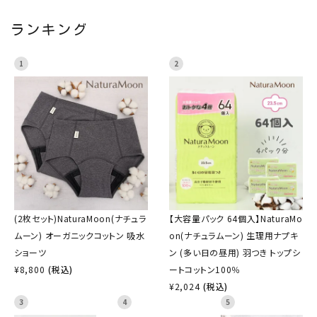
ランキング
1
2
(2枚セット)NaturaMoon(ナチュラ
【大容量パック 64個入】NaturaMo
ムーン) オーガニックコットン 吸水
on(ナチュラムーン) 生理用ナプキ
ショーツ
ン (多い日の昼用) 羽つき トップシ
¥
8,800
(税込)
ートコットン100％
¥
2,024
(税込)
3
4
5