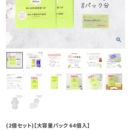
い日の昼用]
羽つき トップシ
ートコットン10
0％
¥
4,048
(税込)
ホーム
新商品
カテゴリーから探す
美容・コスメ・香水
衛生用品
(2個セット)【大容量パック 64個入】
日用品雑貨