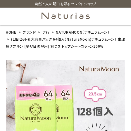
自然と人の明日を彩るセレクトショップ
HOME
ブランド
ナ行
NATURAMOON（ナチュラムーン）
search
(2個セット)【大容量パック 64個入】NaturaMoon(ナチュラムーン） 生理
用ナプキン [多い日の昼用] 羽つき トップシートコットン100％
(2個セット)【大
容量パック 64
個入】NaturaM
oon(ナチュラ
ムーン） 生理
用ナプキン [多