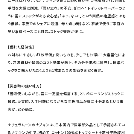
に一度は行っていた「ナプキンを買うための買い物」から解放され、時間と
手間を大幅に削減。 「買い忘れ」の不安、ゼロへ： トイレットペーパーのよ
うに常にストックがある安心感。「あっ、ない！」という突然の絶望感とはも
う無縁。 家族でのシェアに最適： 母と娘、姉妹など、家族で使うご家庭の
早い消費ペースにも対応。ストック管理が楽に。
【優れた経済性】
お財布にやさしい「1枚単価」:良いものを、少しでもお得に！大容量化によ
り、包装資材や輸送のコスト効率が向上。その分を価格に還元し、標準パ
ックをご購入いただくよりも1枚あたりの単価をお安く設定。
【災害時の強い味方】
「普段使いしながら、常に一定量を備蓄する」というローリングストックに
最適。災害時、入手困難になりがちな生理用品が家に十分あるという事
実が、安心感に。
ナチュラムーンのナプキンは、日本国内で医薬部外品として承認されてい
るナプキンの中で、初めて「コットン100％のトップシート＋高分子吸収材