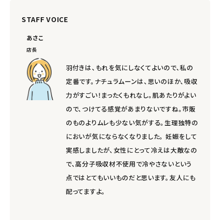
meeting_room
person
ログイン
会員登録
STAFF VOICE
あさこ
店長
羽付きは、もれを気にしなくてよいので、私の
定番です。ナチュラムーンは、思いのほか、吸収
力がすごい！まったくもれなし。肌あたりがよい
ので、つけてる感覚があまりないですね。市販
のものよりムレも少ない気がする。生理独特の
においが気にならなくなりました。 妊娠をして
実感しましたが、女性にとって冷えは大敵なの
で、高分子吸収材不使用で冷やさないという
点ではとてもいいものだと思います。友人にも
配ってますよ。