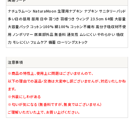
ナチュラムーン NaturaMoon 生理用ナプキン ナプキン サニタリーパッド
多い日の昼用 昼用 日中 羽つき 羽根つき ウィング 23.5cm 64個 大容量
大容量パック コットン100% 綿100% コットン不織布 高分子吸収材不使
用 ノンポリマー 医薬部外品 無香料 通気性 ムレにくい やわらかい 吸収
力 モレにくい フェムケア 備蓄 ローリングストック
注意事項
※商品の特性上、使用上に問題はございませんので、
以下の理由での返品・交換は大変申し訳ございませんが、対応いたしかね
ます。
※外装にしわがある
※匂いが気になる（無香料ですが、無臭ではございません）
ご理解いただいた上で、お買い上げください。