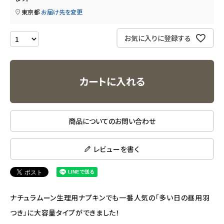
東京都
お届け先を変更
エコリュクス
お気に入りに登録する
エコメイト
ナチュラプラス
カートに入れる
アルマウィン
商品についてのお問い合わせ
アルモニベルツ
コラム・スタッフのおすすめ
レビューを書く
ご利用ガイド等
ナチュラムーン生理用ナプキンでも一番人気の「多い日の昼用羽
アカウント情報
つき」に大容量タイプができました！
ようこそ ゲスト 様