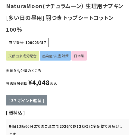
NaturaMoon(ナチュラムーン） 生理用ナプキン
フェムケア
[多い日の昼用] 羽つき トップシートコットン
インナー・下着・ナイトウェア
100％
キッズ・ベビー・マタニティ
商品番号
100003457
キッチン用品
天然由来成分配合
感染症・災害対策
日本製
¥
4,048
のところ
フード・ドリンク
定価
¥
4,048
当店特別価格
税込
ブランド
[
37
ポイント進呈 ]
定期購入
送料込
オリジナルブランド
明日
13時00分
までのご注文で
2026/08/12（水）
に
宅配便
でお届けし
ナチュラムーン
ます。