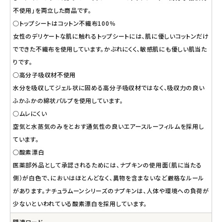
不使用」を両立した商品です。
○トップシートはコットン不織布100％
女性のデリケートな肌に触れるトップシートには、肌に優しいコットンだけ
でできた不織布を使用しています。かぶれにくく、敏感肌にも優しい肌当た
りです。
○高分子吸収材不使用
水分を吸収してジェル状に固める高分子吸収材ではなく、吸収力の良い
ふかふかの綿状パルプを使用しています。
○ムレにくい
空気と水蒸気のみをとおす通気性の良いエアースルーフィルムを採用し
ています。
○酸素漂白
医薬部外品として承認されるためには、ナプキンの使用面（肌に当たる
側）が白色で、においはほとんどなく、異物を含まないなど厳格なルール
があります。ナチュラムーンシリーズのナプキンは、人体や環境への負荷が
少ないといわれている酸素漂白を採用しています。
関連ワード