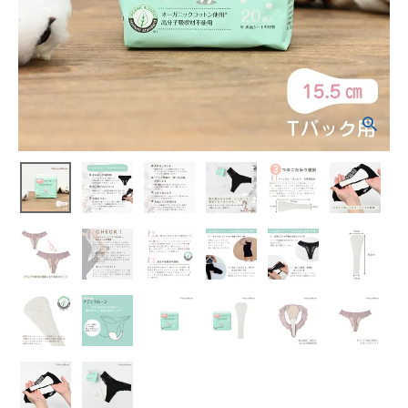
¥
462
(税込)
ホーム
新商品
カテゴリーから探す
美容・コスメ・香水
衛生用品
日用品雑貨
フェムケア
インナー・下着・ナイトウェア