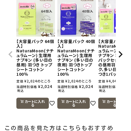
【大容量パック 64個
【大容量パック 40個
【大容量パック】
入】
入】
NaturaMoon(
NaturaMoon(ナチ
NaturaMoon(ナチ
ュラムーン) 生理
ュラムーン) 生理用
ュラムーン) 生理用
ナプキン 羽つき×
ナプキン (多い日の
ナプキン (多い日の
パックセット(多
昼用) 羽つき トップ
夜用) 羽つきトップ
の昼用羽つき1パ
シートコットン
シートコットン
ク、多い日の夜用
100％
100％
つき1パック)
¥
2,024
のところ
¥
2,024
のところ
¥
4,048
のとこ
定価
定価
定価
¥
2,024
¥
2,024
¥
4,0
当店特別価格
当店特別価格
当店特別価格
税込
税込
税込
カートに入れ
カートに入れ
カートに入れ
る
る
る
この商品を見た方はこちらもおすすめ