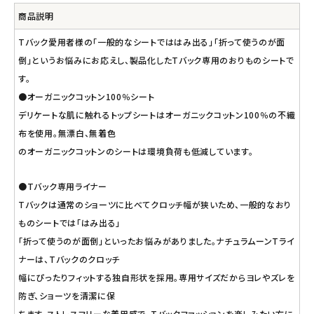
商品説明
Tバック愛用者様の「一般的なシートでははみ出る」「折って使うのが面
倒」というお悩みにお応えし、製品化したTバック専用のおりものシートで
す。
●オーガニックコットン100％シート
デリケートな肌に触れるトップシートはオーガニックコットン100％の不織
布を使用。無漂白、無着色
のオーガニックコットンのシートは環境負荷も低減しています。
●Tバック専用ライナー
Tバックは通常のショーツに比べてクロッチ幅が狭いため、一般的なおり
ものシートでは「はみ出る」
「折って使うのが面倒」といったお悩みがありました。ナチュラムーンTライ
ナーは、Tバックのクロッチ
幅にぴったりフィットする独自形状を採用。専用サイズだからヨレやズレを
防ぎ、ショーツを清潔に保
ちます。ストレスフリーな着用感で、Tバックファッションを楽しみたい方に