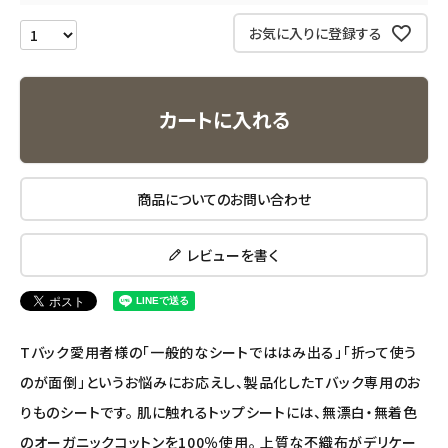
お気に入りに登録する
ナチュラプラス
アルマウィン
カートに入れる
アルモニベルツ
商品についてのお問い合わせ
コラム・スタッフのおすすめ
ご利用ガイド等
レビューを書く
アカウント情報
ようこそ ゲスト 様
Tバック愛用者様の「一般的なシートでははみ出る」「折って使う
meeting_room
person
のが面倒」というお悩みにお応えし、製品化したTバック専用のお
ログイン
会員登録
りものシートです。 肌に触れるトップシートには、無漂白・無着色
のオーガニックコットンを100％使用。 上質な不織布がデリケー