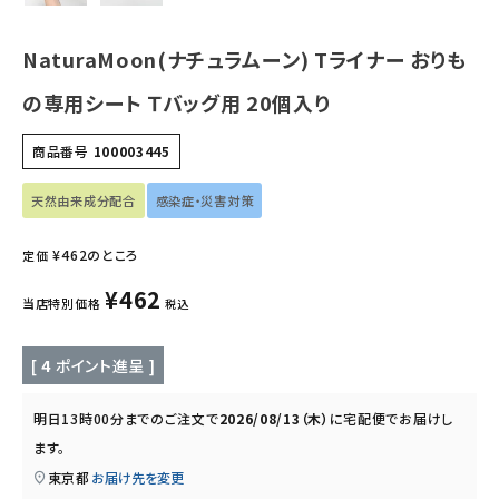
キッズ・ベビー・マタニティ
NaturaMoon(ナチュラムーン) Tライナー おりも
キッチン用品
の専用シート Ｔバッグ用 20個入り
商品番号
100003445
フード・ドリンク
天然由来成分配合
感染症・災害対策
ブランド
¥
462
のところ
定価
定期購入
¥
462
当店特別価格
税込
オリジナルブランド
[
4
ポイント進呈 ]
ナチュラムーン
明日
13時00分
までのご注文で
2026/08/13（木）
に
宅配便
でお届けし
エコリュクス
ます。
東京都
お届け先を変更
エコメイト