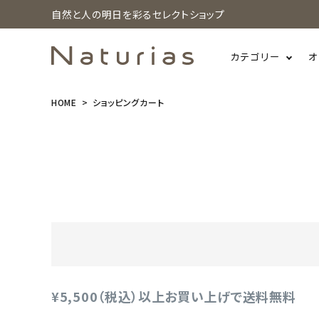
自然と人の明日を彩るセレクトショップ
カテゴリー
オ
HOME
ショッピングカート
search
ホーム
新商品
カテゴリーから探す
美容・コスメ・香水
¥5,500（税込）以上お買い上げで送料無料
衛生用品