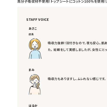
高分子吸収材不使用！トップシートにコットン100％を使用
ナチュラムーン
STAFF VOICE
エコリュクス
あさこ
店長
エコメイト
吸収力抜群！羽付きなので、夜も安心。肌
ナチュラプラス
た。 妊娠をして実感しましたが、女性に
アルマウィン
まみ
アルモニベルツ
吸収力もありますし、ムレれない感じです。
コラム・スタッフのおすすめ
ご利用ガイド等
はるか