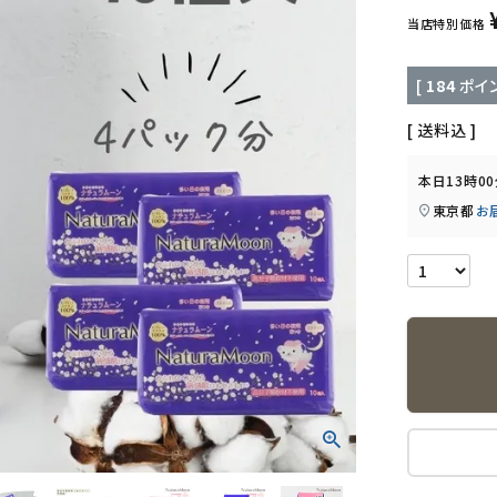
当店特別価格
[
184
ポイン
送料込
本日
13時0
東京都
お