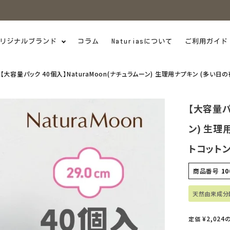
リジナルブランド
コラム
Naturiasについて
ご利用ガイド
【大容量パック 40個入】NaturaMoon(ナチュラムーン) 生理用ナプキン (多い日
【大容量パ
ン) 生理
トコットン
商品番号
10
天然由来成分
¥
2,024
定価