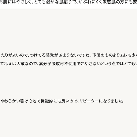
！お肌にはやさしく、とても温かな肌触りで、かぶれにくく敏感肌の方にも
あたりがよいので、つけてる感覚があまりないですね。市販のものよりムレも
とって冷えは大敵なので、高分子吸収材不使用で冷やさないという点ではとても
 やわらかい着け心地で機能的にも良いので、リピーターになりました。