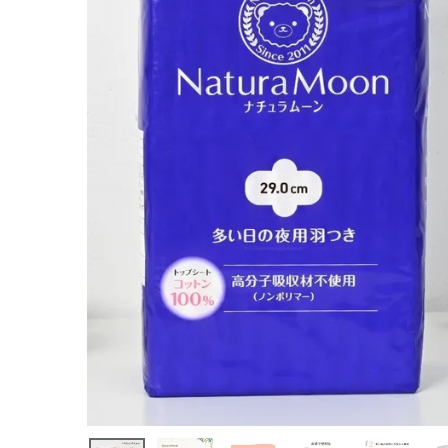
ーン) 生理用
ナプキン (多
い日の夜用)
羽つきトップ
シートコット
ン100％
¥
2,024
(税込)
ホーム
新商品
カテゴリーから探す
美容・コスメ・香水
衛生用品