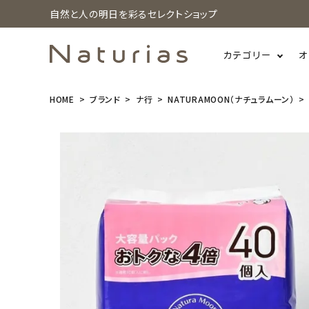
自然と人の明日を彩るセレクトショップ
カテゴリー
オ
HOME
ブランド
ナ行
NATURAMOON（ナチュラムーン）
search
【大容量パッ
ク 40個入】N
aturaMoon
(ナチュラム