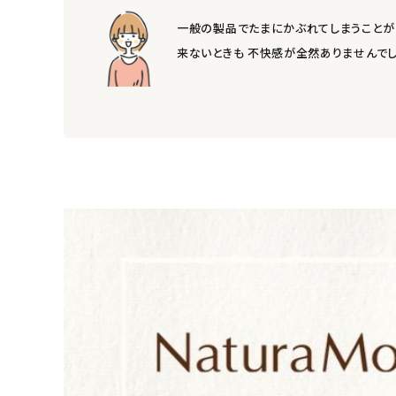
アカウント情報
一般の製品でたまにかぶれてしまうことが 
ようこそ ゲスト 様
来ないときも 不快感が全然ありませんでし
meeting_room
person
ログイン
会員登録