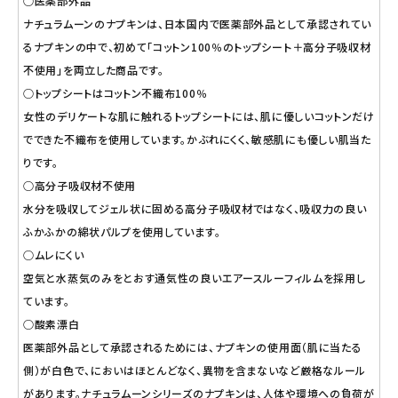
○医薬部外品
ナチュラムーンのナプキンは、日本国内で医薬部外品として承認されてい
るナプキンの中で、初めて「コットン100％のトップシート＋高分子吸収材
不使用」を両立した商品です。
○トップシートはコットン不織布100％
女性のデリケートな肌に触れるトップシートには、肌に優しいコットンだけ
でできた不織布を使用しています。かぶれにくく、敏感肌にも優しい肌当た
りです。
○高分子吸収材不使用
水分を吸収してジェル状に固める高分子吸収材ではなく、吸収力の良い
ふかふかの綿状パルプを使用しています。
○ムレにくい
空気と水蒸気のみをとおす通気性の良いエアースルーフィルムを採用し
ています。
○酸素漂白
医薬部外品として承認されるためには、ナプキンの使用面（肌に当たる
側）が白色で、においはほとんどなく、異物を含まないなど厳格なルール
があります。ナチュラムーンシリーズのナプキンは、人体や環境への負荷が