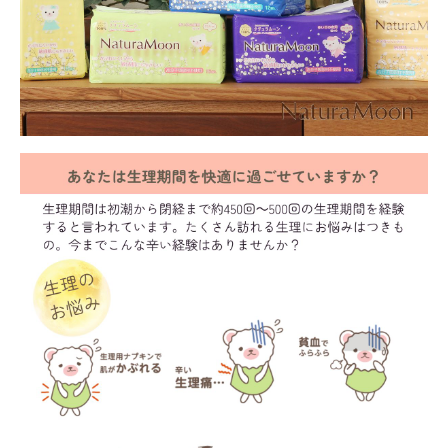
meeting_room
person
ログイン
会員登録