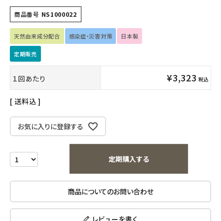
商品番号
NS1000022
フェムケア
天然由来成分配合
感染症・災害対策
日本製
インナー・下着・ナイトウェア
定期販売
キッズ・ベビー・マタニティ
¥
3,323
１回あたり
税込
キッチン用品
送料込
フード・ドリンク
お気に入りに登録する
ブランド
定期購入する
定期購入
商品についてのお問い合わせ
オリジナルブランド
ナチュラムーン
レビューを書く