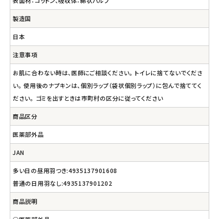
表面材：コットン、吸収体：綿状パルプ
製造国
日本
注意事項
お肌に合わない時は、医師にご相談ください。 トイレに捨てないでくださ
い。 使用後のナプキンは、個別ラップ（袋状個別ラップ）に包んで捨ててく
ださい。 ゴミを出すときは市町村の区分に従ってください
商品区分
医薬部外品
JAN
多い日の昼用羽つき:4935137901608
普通の日用羽なし:4935137901202
商品説明