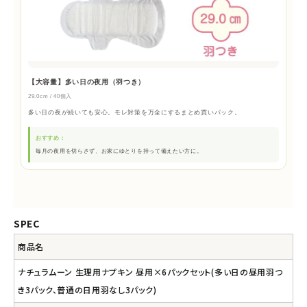
【大容量】多い日の夜用（羽つき）
29.0cm / 40個入
多い日の夜が続いても安心。モレ対策を万全にするまとめ買いパック。
おすすめ：
毎月の夜用を切らさず、お家にゆとりを持って備えたい方に。
SPEC
商品名
ナチュラムーン 生理用ナプキン 昼用×6パックセット(多い日の昼用羽つ
き3パック、普通の日用羽なし3パック)