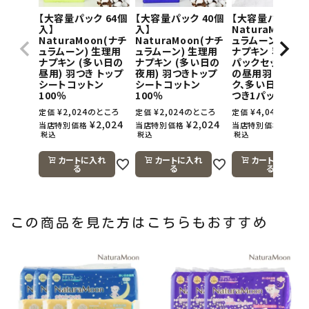
【大容量パック 64個
【大容量パック 40個
【大容量パック】
入】
入】
NaturaMoon(
NaturaMoon(ナチ
NaturaMoon(ナチ
ュラムーン) 生理
ュラムーン) 生理用
ュラムーン) 生理用
ナプキン 羽つき×
ナプキン (多い日の
ナプキン (多い日の
パックセット(多
昼用) 羽つき トップ
夜用) 羽つきトップ
の昼用羽つき1パ
シートコットン
シートコットン
ク、多い日の夜用
100％
100％
つき1パック)
¥
2,024
のところ
¥
2,024
のところ
¥
4,048
のとこ
定価
定価
定価
¥
2,024
¥
2,024
¥
4,0
当店特別価格
当店特別価格
当店特別価格
税込
税込
税込
カートに入れ
カートに入れ
カートに入れ
る
る
る
この商品を見た方はこちらもおすすめ