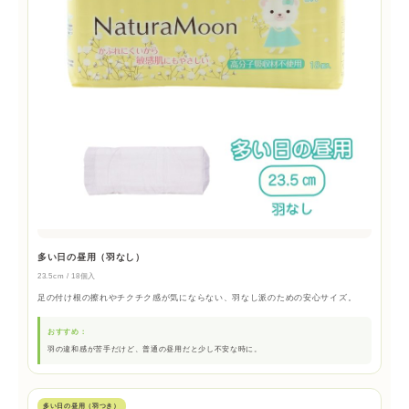
多い日の昼用（羽なし）
23.5cm / 18個入
足の付け根の擦れやチクチク感が気にならない、羽なし派のための安心サイズ。
おすすめ：
羽の違和感が苦手だけど、普通の昼用だと少し不安な時に。
多い日の昼用（羽つき）