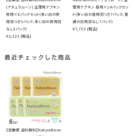
(ナチュラムーン) 生理用ナプキン
理用ナプキン 昼用×14パックセッ
夜用×6パックセット(多い日の夜
ト(多い日の昼用羽つき7パック、普
用羽つき3パック、多い日の夜用羽
通の日用羽なし7パック)
なし3パック)
¥
7,753
(税込)
¥
3,323
(税込)
最近チェックした商品
【定期便 送料無料】NaturaMoon