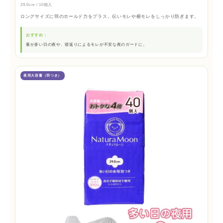
29.0cm / 10個入
ロングサイズに羽のホールド力をプラス。伝いモレや横モレをしっかり防ぎます。
おすすめ：
量が多い日の夜や、寝返りによるモレが不安な夜のガードに。
夜用大容量（羽つき）