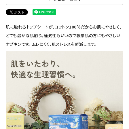
エコリュクス
肌に触れるトップシートが、コットン100％だからお肌にやさしく、
エコメイト
とても温かな肌触り。通気性もいいので敏感肌の方にもやさしい
ナチュラプラス
ナプキンです。 ムレにくく、肌ストレスを軽減します。
アルマウィン
アルモニベルツ
コラム・スタッフのおすすめ
ご利用ガイド等
アカウント情報
ようこそ ゲスト 様