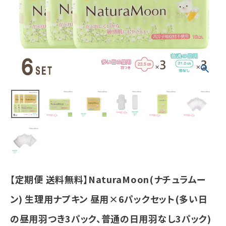
ト(多い日の昼
用羽つき3パッ
ク、普通の日用
羽なし3パック)
¥
3,323
(税込)
ホーム
新商品
カテゴリーから探す
美容・コスメ・香水
【定期便 送料無料】NaturaMoon(ナチュラムー
衛生用品
ン) 生理用ナプキン 昼用×6パックセット(多い日
日用品雑貨
の昼用羽つき3パック、普通の日用羽なし3パック)