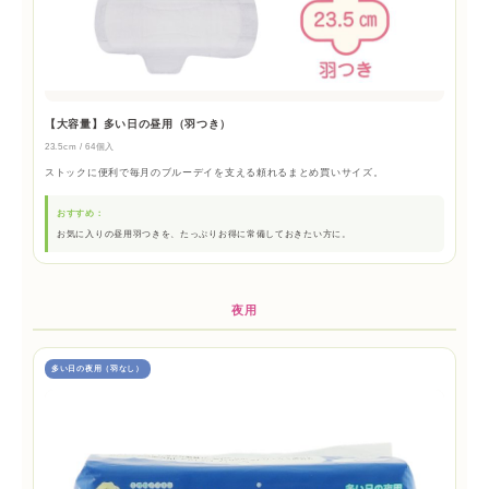
【大容量】多い日の昼用（羽つき）
23.5cm / 64個入
ストックに便利で毎月のブルーデイを支える頼れるまとめ買いサイズ。
おすすめ：
お気に入りの昼用羽つきを、たっぷりお得に常備しておきたい方に。
夜用
多い日の夜用（羽なし）