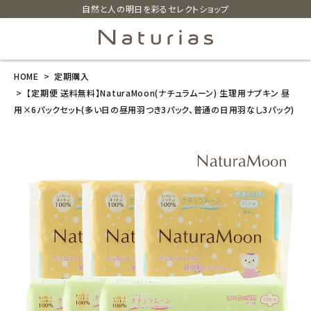
自然と人の明日を彩るセレクトショップ
HOME
定期購入
search
【定期便 送料無料】NaturaMoon(ナチュラムーン) 生理用ナプキン 昼
用×6パックセット(多い日の昼用羽つき3パック、普通の日用羽なし3パック)
【定期便 送料
無料】NaturaM
oon(ナチュラ
ムーン) 生理用
ナプキン 昼用
×6パックセッ