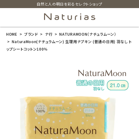
自然と人の明日を彩るセレクトショップ
HOME
ブランド
ナ行
NATURAMOON（ナチュラムーン）
search
NaturaMoon(ナチュラムーン) 生理用ナプキン (普通の日用) 羽なし ト
ップシートコットン100％
NaturaMoon
(ナチュラムー
ン) 生理用ナプ
キン (普通の日
用) 羽なし トッ
プシートコット