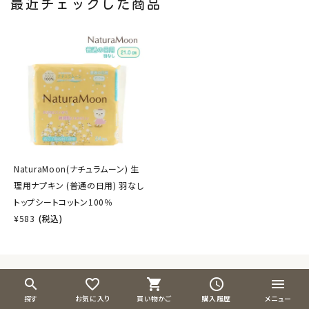
最近チェックした商品
NaturaMoon(ナチュラムーン) 生
理用ナプキン (普通の日用) 羽なし
トップシートコットン100％
¥
583
(税込)
search
favorite_border
shopping_cart
schedule
menu
探す
お気に入り
買い物かご
購入履歴
メニュー