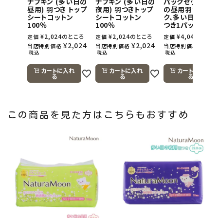
ナプキン (多い日の
ナプキン (多い日の
パックセット(多
昼用) 羽つき トップ
夜用) 羽つきトップ
の昼用羽つき1パ
シートコットン
シートコットン
ク、多い日の夜用
100％
100％
つき1パック)
¥
2,024
のところ
¥
2,024
のところ
¥
4,048
のとこ
定価
定価
定価
¥
2,024
¥
2,024
¥
4,0
当店特別価格
当店特別価格
当店特別価格
税込
税込
税込
カートに入れ
カートに入れ
カートに入れ
る
る
る
この商品を見た方はこちらもおすすめ