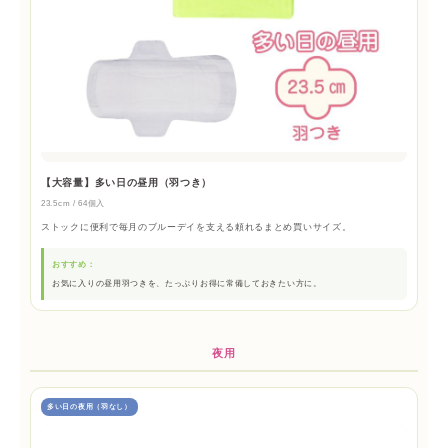
【大容量】多い日の昼用（羽つき）
23.5cm / 64個入
ストックに便利で毎月のブルーデイを支える頼れるまとめ買いサイズ。
おすすめ：
お気に入りの昼用羽つきを、たっぷりお得に常備しておきたい方に。
夜用
多い日の夜用（羽なし）