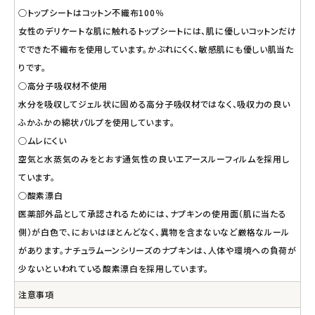
○トップシートはコットン不織布100％
女性のデリケートな肌に触れるトップシートには、肌に優しいコットンだけ
でできた不織布を使用しています。かぶれにくく、敏感肌にも優しい肌当た
りです。
○高分子吸収材不使用
水分を吸収してジェル状に固める高分子吸収材ではなく、吸収力の良い
ふかふかの綿状パルプを使用しています。
○ムレにくい
空気と水蒸気のみをとおす通気性の良いエアースルーフィルムを採用し
ています。
○酸素漂白
医薬部外品として承認されるためには、ナプキンの使用面（肌に当たる
側）が白色で、においはほとんどなく、異物を含まないなど厳格なルール
があります。ナチュラムーンシリーズのナプキンは、人体や環境への負荷が
少ないといわれている酸素漂白を採用しています。
注意事項