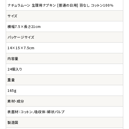
ナチュラムーン 生理用ナプキン [普通の日用] 羽なし コットン100％
サイズ
横幅7.5×長さ21cm
パッケージサイズ
14×15×7.5cm
内容量
24個入り
重量
165g
素材・成分
表面材：コットン、吸収体：綿状パルプ
製造国