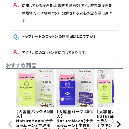
使用している漂白剤は 酸素系漂白剤 です。 酸素系漂白剤
は最終的には酸素と水に分解される安心安全な漂白剤で
す。
トップシートのコットンの原産国はどこですか？
アメリカ産のコットンを使用しております。
おすすめ商品
【大容量パック 64個
【大容量パック 40個
【大容量パック】
入】
入】
NaturaMoon(
NaturaMoon(ナチ
NaturaMoon(ナチ
ュラムーン) 生理
ュラムーン) 生理用
ュラムーン) 生理用
ナプキン 羽つき×