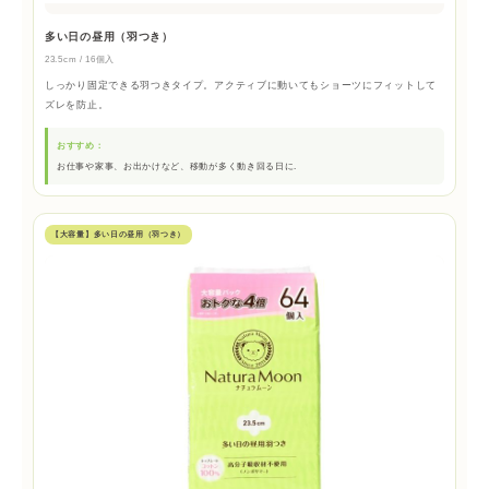
多い日の昼用（羽つき）
23.5cm / 16個入
しっかり固定できる羽つきタイプ。アクティブに動いてもショーツにフィットして
ズレを防止。
おすすめ：
お仕事や家事、お出かけなど、移動が多く動き回る日に.
【大容量】多い日の昼用（羽つき）