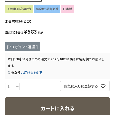
インナー・下着・ナイトウェア
天然由来成分配合
感染症・災害対策
日本製
キッズ・ベビー・マタニティ
¥
583
のところ
定価
キッチン用品
¥
583
当店特別価格
税込
フード・ドリンク
[
53
ポイント進呈 ]
ブランド
本日
13時00分
までのご注文で
2026/08/10（月）
に
宅配便
でお届けし
ます。
定期購入
東京都
お届け先を変更
オリジナルブランド
お気に入りに登録する
ナチュラムーン
カートに入れる
エコリュクス