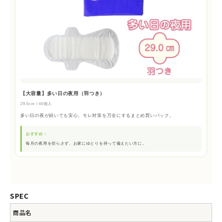
【大容量】多い日の夜用（羽つき）
29.0cm / 40個入
多い日の夜が続いても安心。モレ対策を万全にするまとめ買いパック。
おすすめ：
毎月の夜用を切らさず、お家にゆとりを持って備えたい方に。
SPEC
商品名