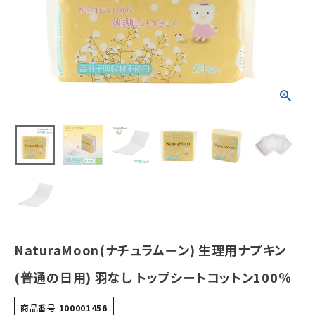
ン100％
¥
583
(税込)
ホーム
新商品
カテゴリーから探す
美容・コスメ・香水
衛生用品
NaturaMoon(ナチュラムーン) 生理用ナプキン
日用品雑貨
(普通の日用) 羽なし トップシートコットン100％
フェムケア
商品番号
100001456