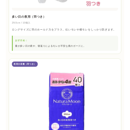
多い日の夜用（羽つき）
29.0cm / 10個入
ロングサイズに羽のホールド力をプラス。伝いモレや横モレをしっかり防ぎます。
おすすめ：
量が多い日の夜や、寝返りによるモレが不安な夜のガードに。
夜用大容量（羽つき）