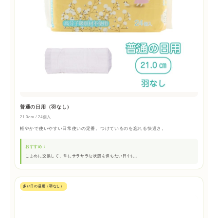
普通の日用（羽なし）
21.0cm / 24個入
軽やかで使いやすい日常使いの定番。つけているのを忘れる快適さ。
おすすめ：
こまめに交換して、常にサラサラな状態を保ちたい日中に。
多い日の昼用（羽なし）