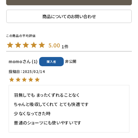
エコメイト
商品についてのお問い合わせ
ナチュラプラス
アルマウィン
5.00
1
アルモニベルツ
momo
1
非公開
購入者
コラム・スタッフのおすすめ
投稿日
2025/02/14
ご利用ガイド等
羽無しでも まったくずれることなく 

アカウント情報
ちゃんと吸収してくれて とても快適です

ようこそ ゲスト 様
少なくなってきた時

普通のショーツにも使いやすいです
meeting_room
person
ログイン
会員登録