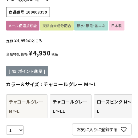
キッズ・ベビー・マタニティ
商品番号
100003399
キッチン用品
メール便選択可能
天然由来成分配合
節水・節電・省エネ
日本製
フード・ドリンク
¥
4,950
のところ
定価
ブランド
¥
4,950
当店特別価格
税込
定期購入
[
45
ポイント進呈 ]
オリジナルブランド
カラー＆サイズ
チャコールグレー M～L
ナチュラムーン
チャコールグレー
チャコールグレー
ローズピンク M～
M～L
L～LL
L
エコリュクス
お気に入りに登録する
エコメイト