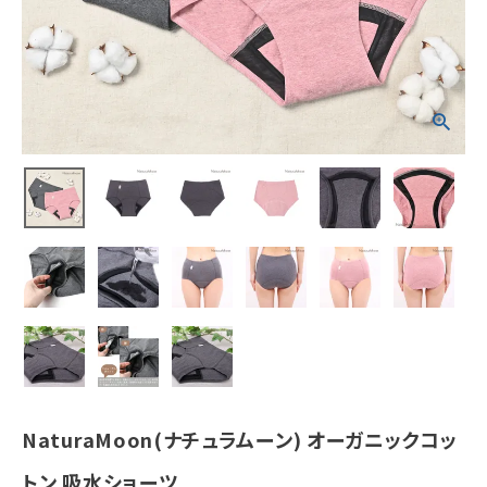
ホーム
新商品
カテゴリーから探す
美容・コスメ・香水
衛生用品
日用品雑貨
フェムケア
NaturaMoon(ナチュラムーン) オーガニックコッ
インナー・下着・ナイトウェア
トン 吸水ショーツ