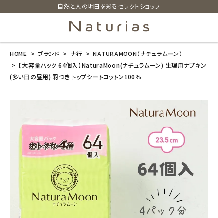
自然と人の明日を彩るセレクトショップ
HOME
ブランド
ナ行
NATURAMOON（ナチュラムーン）
search
【大容量パック 64個入】NaturaMoon(ナチュラムーン) 生理用ナプキン
(多い日の昼用) 羽つき トップシートコットン100％
【大容量パック
64個入】Natur
aMoon(ナチュ
ラムーン) 生理
用ナプキン (多
い日の昼用)