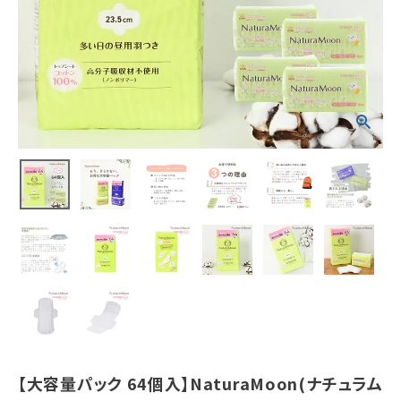
羽つき トップシ
ートコットン10
0％
¥
2,024
(税込)
ホーム
新商品
カテゴリーから探す
美容・コスメ・香水
衛生用品
日用品雑貨
【大容量パック 64個入】NaturaMoon(ナチュラム