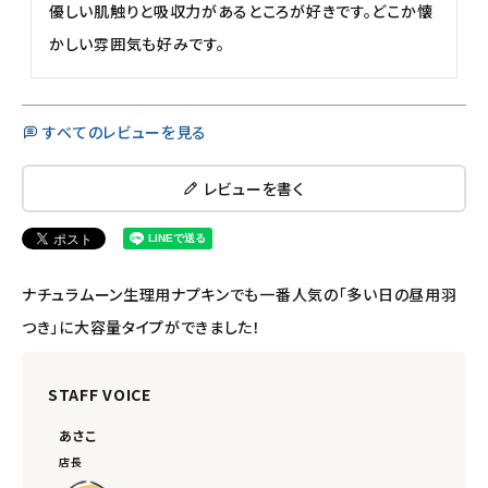
meeting_room
person
ログイン
会員登録
優しい肌触りと吸収力があるところが好きです。どこか懐
かしい雰囲気も好みです。
すべてのレビューを見る
レビューを書く
ナチュラムーン生理用ナプキンでも一番人気の「多い日の昼用羽
つき」に大容量タイプができました！
STAFF VOICE
あさこ
店長