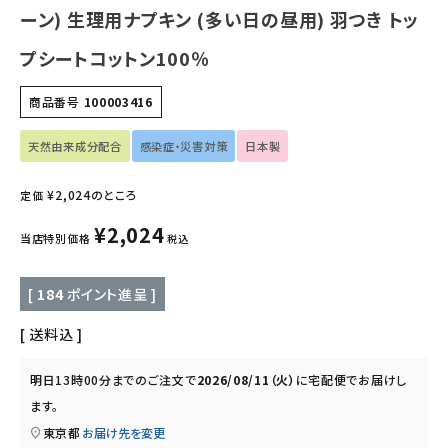
フェムケア
ーン) 生理用ナプキン (多い日の昼用) 羽つき トッ
プシートコットン100％
インナー・下着・ナイトウェア
商品番号
100003416
キッズ・ベビー・マタニティ
天然由来成分配合
感染症・災害対策
日本製
キッチン用品
¥
2,024
のところ
定価
フード・ドリンク
¥
2,024
当店特別価格
税込
ブランド
[
184
ポイント進呈 ]
定期購入
送料込
オリジナルブランド
明日
13時00分
までのご注文で
2026/08/11（火）
に
宅配便
でお届けし
ます。
ナチュラムーン
東京都
お届け先を変更