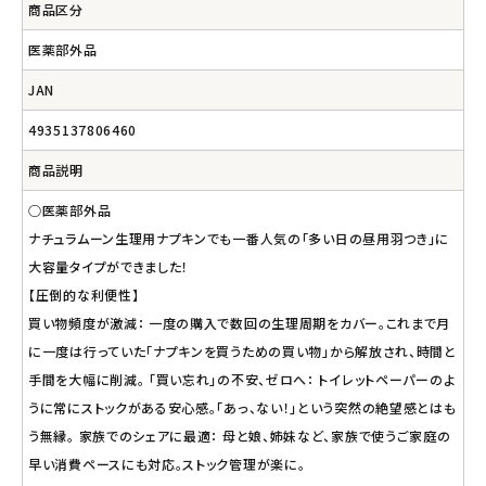
商品区分
医薬部外品
JAN
4935137806460
商品説明
○医薬部外品
ナチュラムーン生理用ナプキンでも一番人気の「多い日の昼用羽つき」に
大容量タイプができました！
【圧倒的な利便性】
買い物頻度が激減： 一度の購入で数回の生理周期をカバー。これまで月
に一度は行っていた「ナプキンを買うための買い物」から解放され、時間と
手間を大幅に削減。 「買い忘れ」の不安、ゼロへ： トイレットペーパーのよ
うに常にストックがある安心感。「あっ、ない！」という突然の絶望感とはも
う無縁。 家族でのシェアに最適： 母と娘、姉妹など、家族で使うご家庭の
早い消費ペースにも対応。ストック管理が楽に。