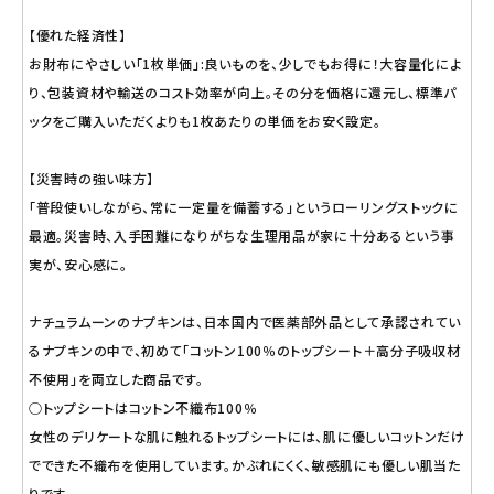
【優れた経済性】
お財布にやさしい「1枚単価」:良いものを、少しでもお得に！大容量化によ
り、包装資材や輸送のコスト効率が向上。その分を価格に還元し、標準パ
ックをご購入いただくよりも1枚あたりの単価をお安く設定。
【災害時の強い味方】
「普段使いしながら、常に一定量を備蓄する」というローリングストックに
最適。災害時、入手困難になりがちな生理用品が家に十分あるという事
実が、安心感に。
ナチュラムーンのナプキンは、日本国内で医薬部外品として承認されてい
るナプキンの中で、初めて「コットン100％のトップシート＋高分子吸収材
不使用」を両立した商品です。
○トップシートはコットン不織布100％
女性のデリケートな肌に触れるトップシートには、肌に優しいコットンだけ
でできた不織布を使用しています。かぶれにくく、敏感肌にも優しい肌当た
りです。