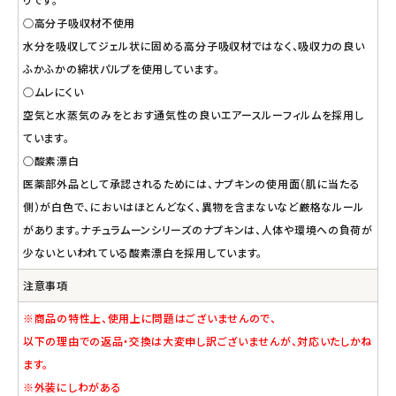
○高分子吸収材不使用
水分を吸収してジェル状に固める高分子吸収材ではなく、吸収力の良い
ふかふかの綿状パルプを使用しています。
○ムレにくい
空気と水蒸気のみをとおす通気性の良いエアースルーフィルムを採用し
ています。
○酸素漂白
医薬部外品として承認されるためには、ナプキンの使用面（肌に当たる
側）が白色で、においはほとんどなく、異物を含まないなど厳格なルール
があります。ナチュラムーンシリーズのナプキンは、人体や環境への負荷が
少ないといわれている酸素漂白を採用しています。
注意事項
※商品の特性上、使用上に問題はございませんので、
以下の理由での返品・交換は大変申し訳ございませんが、対応いたしかね
ます。
※外装にしわがある