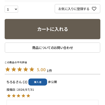
エコリュクス
お気に入りに登録する
エコメイト
カートに入れる
ナチュラプラス
アルマウィン
商品についてのお問い合わせ
アルモニベルツ
コラム・スタッフのおすすめ
5.00
1
ご利用ガイド等
ちろる
2
非公開
購入者
アカウント情報
投稿日
2026/07/31
ようこそ ゲスト 様