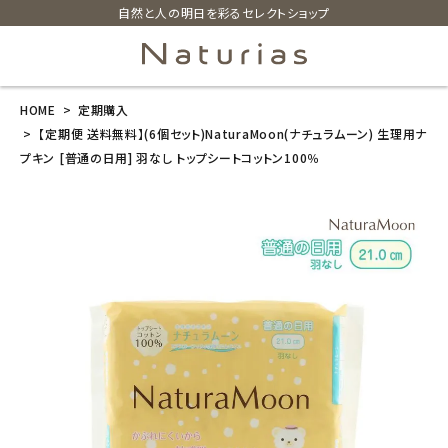
自然と人の明日を彩るセレクトショップ
HOME
定期購入
search
【定期便 送料無料】(6個セット)NaturaMoon(ナチュラムーン) 生理用ナ
プキン [普通の日用] 羽なし トップシートコットン100％
【定期便 送料
無料】(6個セッ
ト)NaturaMoo
n(ナチュラムー
ン) 生理用ナプ
キン [普通の日