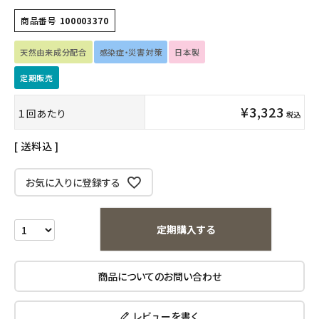
フェムケア
商品番号
100003370
インナー・下着・ナイトウェア
天然由来成分配合
感染症・災害対策
日本製
キッズ・ベビー・マタニティ
定期販売
¥
3,323
１回あたり
キッチン用品
税込
送料込
フード・ドリンク
お気に入りに登録する
ブランド
定期購入
定期購入する
オリジナルブランド
商品についてのお問い合わせ
ナチュラムーン
レビューを書く