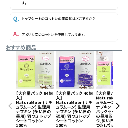
す。
トップシートのコットンの原産国はどこですか？
アメリカ産のコットンを使用しております。
おすすめ商品
【大容量パック 64個
【大容量パック 40個
【大容量パック】
入】
入】
NaturaMoon(
NaturaMoon(ナチ
NaturaMoon(ナチ
ュラムーン) 生理
ュラムーン) 生理用
ュラムーン) 生理用
ナプキン 羽つき×
ナプキン (多い日の
ナプキン (多い日の
パックセット(多
昼用) 羽つき トップ
夜用) 羽つきトップ
の昼用羽つき1パ
シートコットン
シートコットン
ク、多い日の夜用
100％
100％
つき1パック)