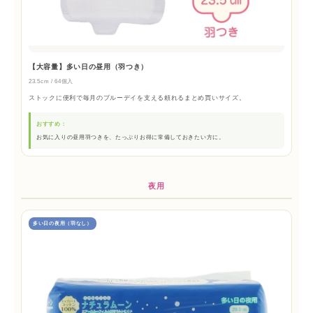
【大容量】多い日の昼用（羽つき）
23.5cm / 64個入
ストックに便利で毎月のブルーデイを支える頼れるまとめ買いサイズ。
おすすめ：
お気に入りの昼用羽つきを、たっぷりお得に常備しておきたい方に。
夜用
多い日の夜用（羽なし）