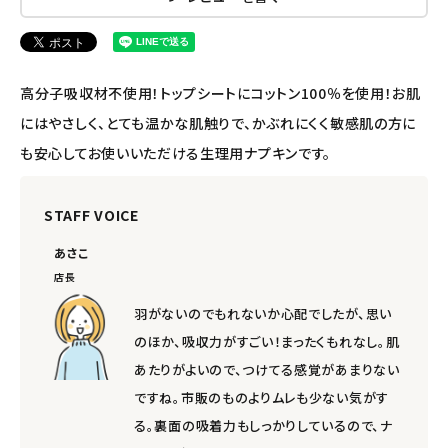
エコリュクス
エコメイト
高分子吸収材不使用！トップシートにコットン100％を使用！お肌
ナチュラプラス
にはやさしく、とても温かな肌触りで、かぶれにくく敏感肌の方に
も安心してお使いいただける生理用ナプキンです。
アルマウィン
STAFF VOICE
アルモニベルツ
あさこ
コラム・スタッフのおすすめ
店長
羽がないのでもれないか心配でしたが、思い
ご利用ガイド等
のほか、吸収力がすごい！まったくもれなし。肌
あたりがよいので、つけてる感覚があまりない
アカウント情報
ですね。市販のものよりムレも少ない気がす
ようこそ ゲスト 様
る。裏面の吸着力もしっかりしているので、ナ