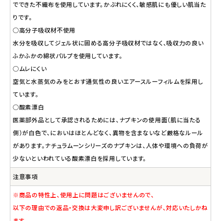
でできた不織布を使用しています。かぶれにくく、敏感肌にも優しい肌当た
りです。
○高分子吸収材不使用
水分を吸収してジェル状に固める高分子吸収材ではなく、吸収力の良い
ふかふかの綿状パルプを使用しています。
○ムレにくい
空気と水蒸気のみをとおす通気性の良いエアースルーフィルムを採用し
ています。
○酸素漂白
医薬部外品として承認されるためには、ナプキンの使用面（肌に当たる
側）が白色で、においはほとんどなく、異物を含まないなど厳格なルール
があります。ナチュラムーンシリーズのナプキンは、人体や環境への負荷が
少ないといわれている酸素漂白を採用しています。
注意事項
※商品の特性上、使用上に問題はございませんので、
以下の理由での返品・交換は大変申し訳ございませんが、対応いたしかね
ます。