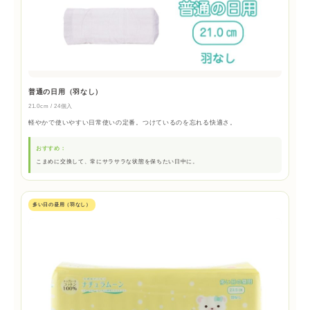
普通の日用（羽なし）
21.0cm / 24個入
軽やかで使いやすい日常使いの定番。つけているのを忘れる快適さ。
おすすめ：
こまめに交換して、常にサラサラな状態を保ちたい日中に。
多い日の昼用（羽なし）