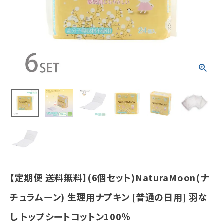
用] 羽なし トッ
プシートコット
ン100％
¥
3,323
(税込)
ホーム
新商品
カテゴリーから探す
美容・コスメ・香水
【定期便 送料無料】(6個セット)NaturaMoon(ナ
衛生用品
チュラムーン) 生理用ナプキン [普通の日用] 羽な
日用品雑貨
し トップシートコットン100％