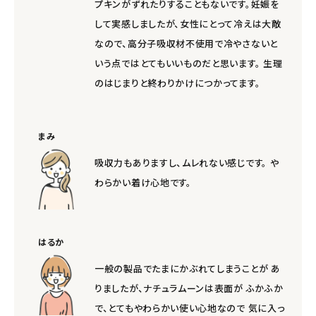
meeting_room
person
プキンがずれたりすることもないです。妊娠を
ログイン
会員登録
して実感しましたが、女性にとって冷えは大敵
なので、高分子吸収材不使用で冷やさないと
いう点ではとてもいいものだと思います。 生理
のはじまりと終わりかけにつかってます。
まみ
吸収力もありますし、ムレれない感じです。 や
わらかい着け心地です。
はるか
一般の製品でたまにかぶれてしまうことが あ
りましたが、ナチュラムーンは表面が ふかふか
で、とてもやわらかい使い心地なので 気に入っ