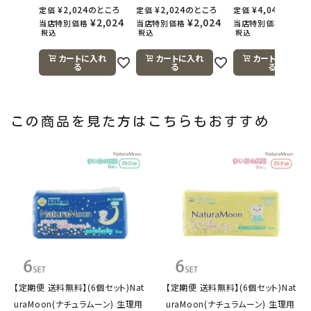
¥
2,024
のところ
¥
2,024
のところ
¥
4,048
のとこ
定価
定価
定価
¥
2,024
¥
2,024
¥
4,0
当店特別価格
当店特別価格
当店特別価格
税込
税込
税込
カートに入れ
カートに入れ
カートに入れ
る
る
る
この商品を見た方はこちらもおすすめ
【定期便 送料無料】(6個セット)Nat
【定期便 送料無料】(6個セット)Nat
uraMoon(ナチュラムーン) 生理用
uraMoon(ナチュラムーン) 生理用