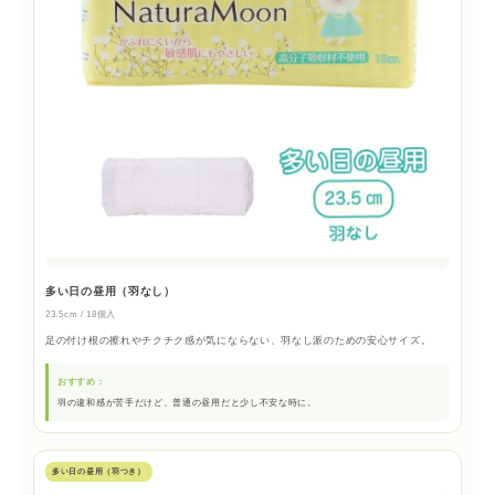
多い日の昼用（羽なし）
23.5cm / 18個入
足の付け根の擦れやチクチク感が気にならない、羽なし派のための安心サイズ。
おすすめ：
羽の違和感が苦手だけど、普通の昼用だと少し不安な時に。
多い日の昼用（羽つき）