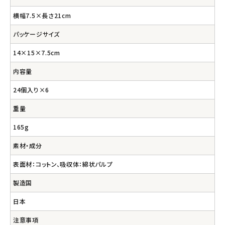
横幅7.5×長さ21cm
パッケージサイズ
14×15×7.5cm
内容量
24個入り×6
重量
165g
素材・成分
表面材：コットン、吸収体：綿状パルプ
製造国
日本
注意事項