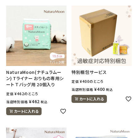
meeting_room
person
ログイン
会員登録
NaturaMoon(ナチュラムー
特別梱包サービス
ン) Tライナー おりもの専用シ
¥
400
のところ
定価
ート Ｔバッグ用 20個入り
¥
400
当店特別価格
税込
¥
462
のところ
定価
カートに入れる
¥
462
当店特別価格
税込
カートに入れる