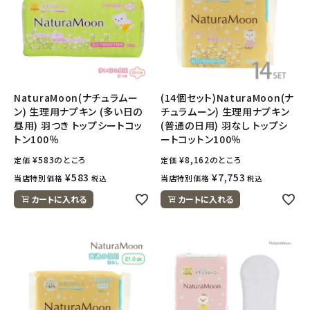
NaturaMoon(ナチュラムー
(14個セット)NaturaMoon(ナ
ン) 生理用ナプキン (多い日の
チュラムーン) 生理用ナプキン
昼用) 羽つき トップシートコッ
(普通の日用) 羽なし トップシ
トン100％
ートコットン100％
¥
583
のところ
¥
8,162
のところ
定価
定価
¥
583
¥
7,753
当店特別価格
当店特別価格
税込
税込
カートに入れる
カートに入れる