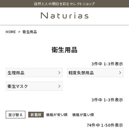
自然と人の明日を彩るセレクトショップ
HOME
衛生用品
search
衛生用品
ホーム
3
件中
1
-
3
件表示
新商品
生理用品
軽度失禁用品
カテゴリーから探す
衛生マスク
美容・コスメ・香水
3
件中
1
-
3
件表示
衛生用品
並び替え
新着順
価格が安い順
価格が高い順
74
件中
1
-
50
件表示
日用品雑貨