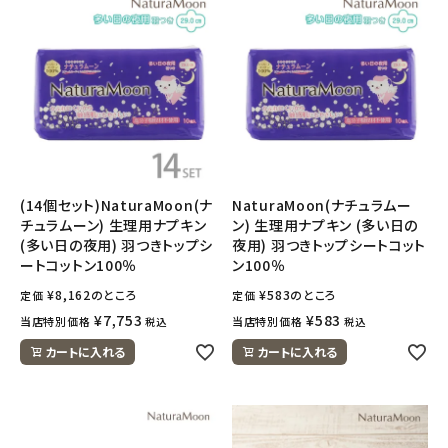
(14個セット)NaturaMoon(ナ
NaturaMoon(ナチュラムー
チュラムーン) 生理用ナプキン
ン) 生理用ナプキン (多い日の
(多い日の夜用) 羽つきトップシ
夜用) 羽つきトップシートコット
ートコットン100％
ン100％
¥
8,162
のところ
¥
583
のところ
定価
定価
¥
7,753
¥
583
当店特別価格
当店特別価格
税込
税込
カートに入れる
カートに入れる