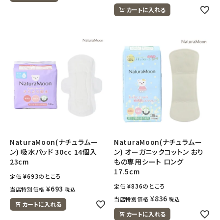
カートに入れる
NaturaMoon(ナチュラムー
NaturaMoon(ナチュラムー
ン) 吸水パッド 30cc 14個入
ン) オーガニックコットン おり
23cm
もの専用シート ロング
17.5cm
¥
693
のところ
定価
¥
836
のところ
定価
¥
693
当店特別価格
税込
¥
836
当店特別価格
税込
カートに入れる
カートに入れる