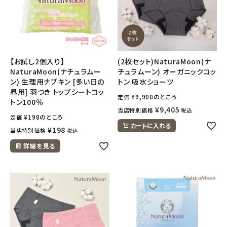
【お試し2個入り】
(2枚セット)NaturaMoon(ナ
NaturaMoon(ナチュラムー
チュラムーン) オーガニックコッ
ン) 生理用ナプキン [多い日の
トン 吸水ショーツ
昼用] 羽つき トップシートコッ
¥
9,900
のところ
定価
トン100％
¥
9,405
当店特別価格
税込
¥
198
のところ
定価
カートに入れる
¥
198
当店特別価格
税込
詳細を見る