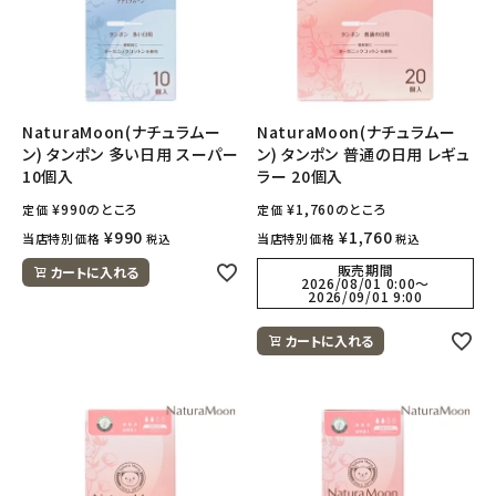
NaturaMoon(ナチュラムー
NaturaMoon(ナチュラムー
ン) タンポン 多い日用 スーパー
ン) タンポン 普通の日用 レギュ
10個入
ラー 20個入
¥
990
のところ
¥
1,760
のところ
定価
定価
¥
990
¥
1,760
当店特別価格
当店特別価格
税込
税込
販売期間
カートに入れる
2026/08/01 0:00
〜
2026/09/01 9:00
カートに入れる