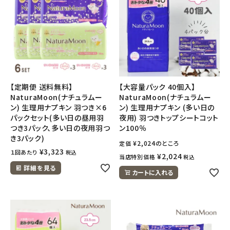
【定期便 送料無料】
【大容量パック 40個入】
NaturaMoon(ナチュラムー
NaturaMoon(ナチュラムー
ン) 生理用ナプキン 羽つき×6
ン) 生理用ナプキン (多い日の
パックセット(多い日の昼用羽
夜用) 羽つきトップシートコット
つき3パック、多い日の夜用羽つ
ン100％
き3パック)
¥
2,024
のところ
定価
¥
3,323
１回あたり
税込
¥
2,024
当店特別価格
税込
詳細を見る
カートに入れる