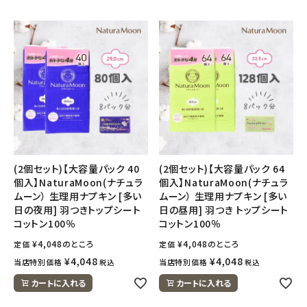
ナチュラムーン
エコリュクス
エコメイト
ナチュラプラス
アルマウィン
(2個セット)【大容量パック 40
(2個セット)【大容量パック 64
アルモニベルツ
個入】NaturaMoon(ナチュラ
個入】NaturaMoon(ナチュラ
ムーン） 生理用ナプキン [多い
ムーン） 生理用ナプキン [多い
日の夜用] 羽つきトップシート
日の昼用] 羽つき トップシート
コラム・スタッフのおすすめ
コットン100％
コットン100％
¥
4,048
のところ
¥
4,048
のところ
定価
定価
ご利用ガイド等
¥
4,048
¥
4,048
当店特別価格
当店特別価格
税込
税込
カートに入れる
カートに入れる
アカウント情報
ようこそ ゲスト 様