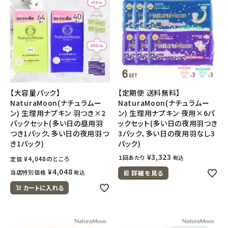
【大容量パック】
【定期便 送料無料】
NaturaMoon(ナチュラムー
NaturaMoon(ナチュラムー
ン) 生理用ナプキン 羽つき×2
ン) 生理用ナプキン 夜用×6パ
パックセット(多い日の昼用羽
ックセット(多い日の夜用羽つき
つき1パック、多い日の夜用羽つ
3パック、多い日の夜用羽なし3
き1パック)
パック)
¥
3,323
１回あたり
税込
¥
4,048
のところ
定価
¥
4,048
当店特別価格
税込
詳細を見る
カートに入れる