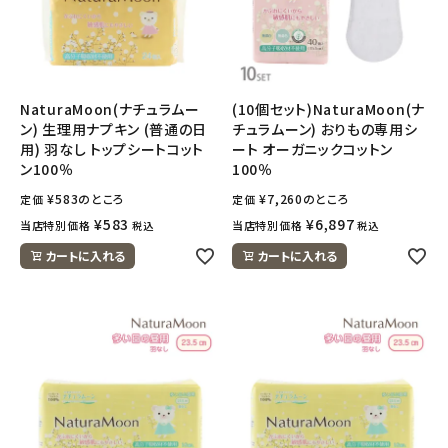
NaturaMoon(ナチュラムー
(10個セット)NaturaMoon(ナ
ン) 生理用ナプキン (普通の日
チュラムーン) おりもの専用シ
用) 羽なし トップシートコット
ート オーガニックコットン
ン100％
100％
¥
583
のところ
¥
7,260
のところ
定価
定価
¥
583
¥
6,897
当店特別価格
当店特別価格
税込
税込
カートに入れる
カートに入れる