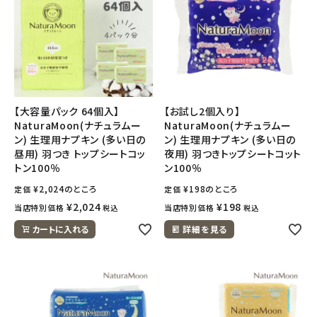
【大容量パック 64個入】
【お試し2個入り】
NaturaMoon(ナチュラムー
NaturaMoon(ナチュラムー
ン) 生理用ナプキン (多い日の
ン) 生理用ナプキン (多い日の
昼用) 羽つき トップシートコッ
夜用) 羽つきトップシートコット
トン100％
ン100％
¥
2,024
のところ
¥
198
のところ
定価
定価
¥
2,024
¥
198
当店特別価格
当店特別価格
税込
税込
カートに入れる
詳細を見る