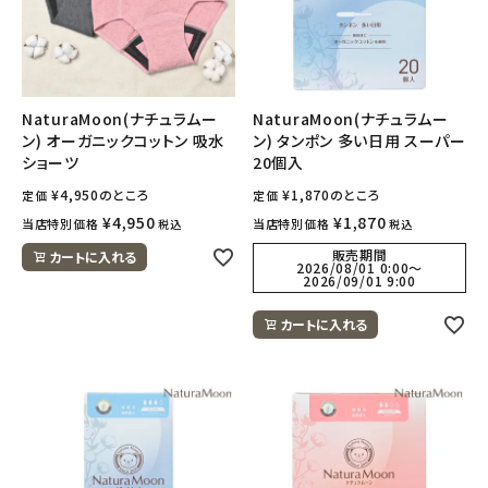
NaturaMoon(ナチュラムー
NaturaMoon(ナチュラムー
ン) オーガニックコットン 吸水
ン) タンポン 多い日用 スーパー
ショーツ
20個入
¥
4,950
のところ
¥
1,870
のところ
定価
定価
¥
4,950
¥
1,870
当店特別価格
当店特別価格
税込
税込
販売期間
カートに入れる
2026/08/01 0:00
〜
2026/09/01 9:00
カートに入れる