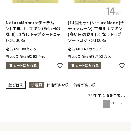
NaturaMoon(ナチュラムー
(14個セット)NaturaMoon(ナ
ン) 生理用ナプキン (多い日の
チュラムーン) 生理用ナプキン
昼用) 羽なし トップシートコッ
(多い日の昼用) 羽なし トップ
トン100％
シートコットン100％
¥
583
のところ
¥
8,162
のところ
定価
定価
¥
583
¥
7,753
当店特別価格
当店特別価格
税込
税込
カートに入れる
カートに入れる
並び替え
新着順
価格が安い順
価格が高い順
74
件中
1
-
50
件表示
1
2