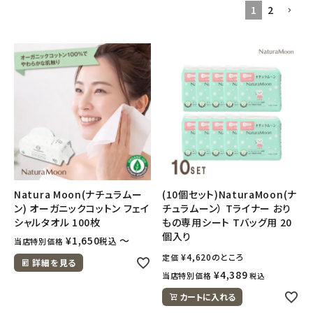
1
2
フェムケア
インナー・下着・ナイトウェア
キッズ・ベビー・マタニティ
キッチン用品
フード・ドリンク
Natura Moon(ナチュラムー
(10個セット)NaturaMoon(ナ
ン) オーガニックコットン フェイ
チュラムーン） Tライナー おり
ブランド
シャルタオル 100枚
もの専用シート Tバッグ用 20
個入り
¥
1,650
〜
税込
当店特別価格
定期購入
¥
4,620
のところ
定価
詳細を見る
¥
4,389
当店特別価格
税込
オリジナルブランド
カートに入れる