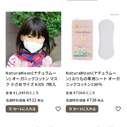
NaturaMoon(ナチュラムー
NaturaMoon(ナチュラムー
ン) オーガニックコットン マス
ン) おりもの専用シート オーガ
ク 小さめサイズ KIDS 7枚入
ニックコットン100％
¥
1,045
のところ
¥
726
のところ
定価
定価
¥
522
¥
726
当店特別価格
当店特別価格
税込
税込
カートに入れる
カートに入れる