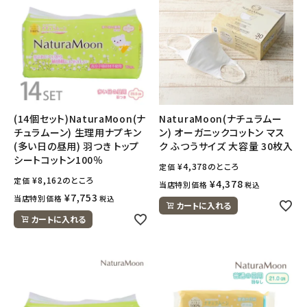
(14個セット)NaturaMoon(ナ
NaturaMoon(ナチュラムー
チュラムーン) 生理用ナプキン
ン) オーガニックコットン マス
(多い日の昼用) 羽つき トップ
ク ふつうサイズ 大容量 30枚入
シートコットン100％
¥
4,378
のところ
定価
¥
8,162
のところ
定価
¥
4,378
当店特別価格
税込
¥
7,753
当店特別価格
税込
カートに入れる
カートに入れる