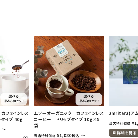
 カフェインレス
ムソーオーガニック カフェインレス
amritara(
タイプ 40g
コーヒー ドリップタイプ 10g×5
¥
1
当店特別価格
袋
〜
込
詳細を見る
¥
1,080
〜
税込
当店特別価格