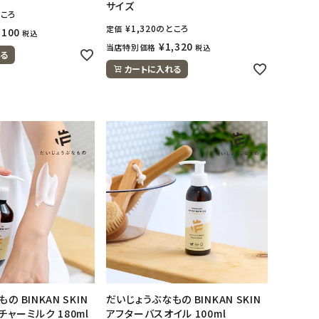
サイズ
ころ
¥
1,320
のところ
定価
,100
税込
¥
1,320
当店特別価格
税込
る
カートに入れる
 BINKAN SKIN
だいじょうぶなもの BINKAN SKIN
ャーミルク 180ml
アフターバスオイル 100ml