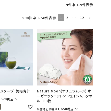
9
件中
1
-
9
件表示
1
2
…
12
580
件中
1
-
50
件表示
アムリターラ) 美緑青汁
Natura Moon(ナチュラムーン) オ
ーガニックコットン フェイシャルタオ
,620
〜
税込
ル 100枚
¥
1,650
〜
税込
当店特別価格