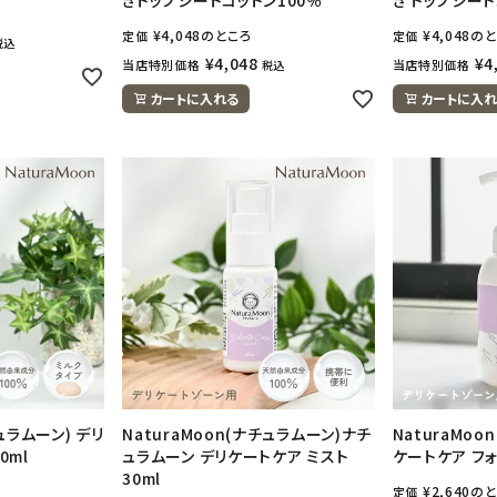
¥
4,048
のところ
¥
4,048
のと
定価
定価
税込
¥
4,048
¥
4
当店特別価格
当店特別価格
税込
カートに入れる
カートに入れ
チュラムーン) デリ
NaturaMoon(ナチュラムーン)ナチ
NaturaMoo
0ml
ュラムーン デリケートケア ミスト
ケートケア フォ
30ml
¥
2,640
のと
定価