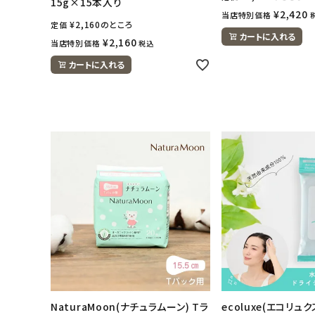
15g×15本入り
¥
2,420
当店特別価格
¥
2,160
のところ
定価
カートに入れる
¥
2,160
当店特別価格
税込
カートに入れる
NaturaMoon(ナチュラムーン) Tラ
ecoluxe(エコリュ