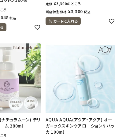
¥
3,300
のところ
定価
ころ
¥
3,300
当店特別価格
税込
,048
税込
カートに入れる
る
n(ナチュラムーン) デリ
AQUA AQUA(アクア・アクア) オー
ーム 280ml
ガニックスキンケアローションN ハッ
カ 100ml
ころ