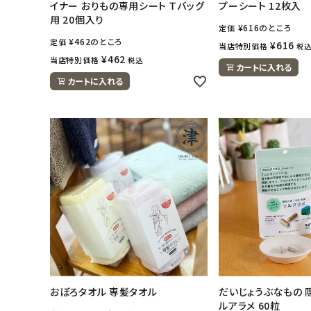
イナー おりもの専用シート Ｔバッグ
プーシート 12枚入
用 20個入り
¥
616
のところ
定価
¥
462
のところ
定価
¥
616
当店特別価格
税
¥
462
当店特別価格
税込
カートに入れる
カートに入れる
おぼろタオル 専髪タオル
だいじょうぶなもの 
ルアラメ 60粒