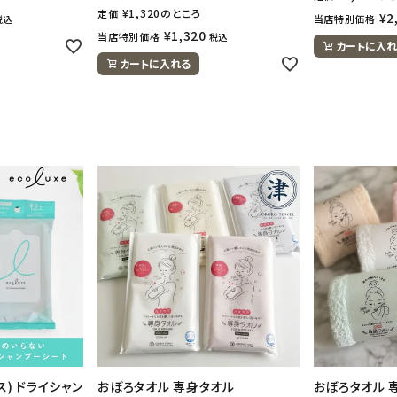
¥
1,320
のところ
定価
¥
2
当店特別価格
税込
¥
1,320
当店特別価格
税込
カートに入れ
カートに入れる
クス) ドライシャン
おぼろタオル 専身タオル
おぼろタオル 