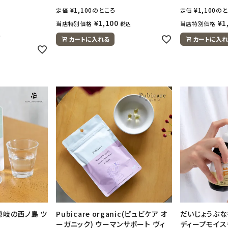
¥
1,100
のところ
¥
1,100
のと
定価
定価
¥
1,100
¥
1
当店特別価格
当店特別価格
税込
込
カートに入れる
カートに入れ
隠岐の西ノ島 ツ
Pubicare organic(ピュビケア オ
だいじょうぶなもの
ーガニック) ウーマンサポート ヴィ
ディープモイスチ