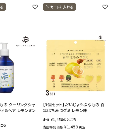
る
カートに入れる
もの クーリングシャ
【3個セット】だいじょうぶなもの 百
ディ＆ヘア レモンミン
年はちみつグミ レモン味
¥
1,458
のところ
定価
ころ
¥
1,458
当店特別価格
税込