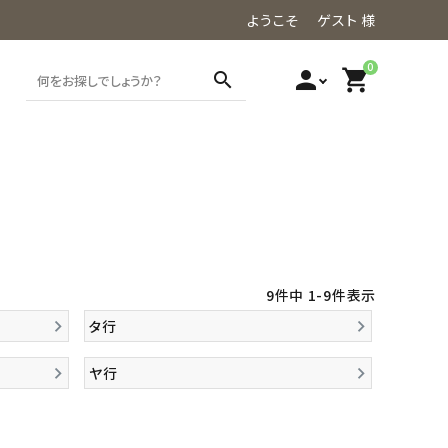
ようこそ ゲスト 様
0
person
shopping_cart
search
9
件中
1
-
9
件表示
タ行
ヤ行