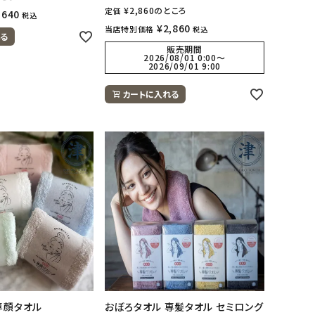
¥
2,860
のところ
定価
,640
税込
¥
2,860
当店特別価格
税込
る
販売期間
2026/08/01 0:00
〜
2026/09/01 9:00
カートに入れる
専顔タオル
おぼろタオル 専髪タオル セミロング