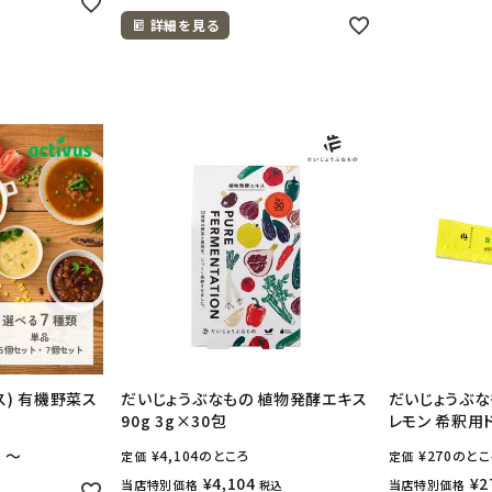
詳細を見る
バス) 有機野菜ス
だいじょうぶなもの 植物発酵エキス
だいじょうぶな
90g 3g×30包
レモン 希釈用ド
〜
¥
4,104
のところ
¥
270
のとこ
込
定価
定価
¥
4,104
¥
2
当店特別価格
当店特別価格
税込