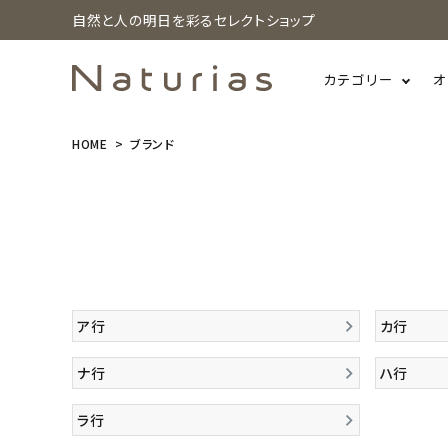
自然と人の明日を彩るセレクトショップ
カテゴリー
オ
HOME
ブランド
search
ホーム
新商品
ア行
カ行
カテゴリーから探す
ナ行
ハ行
美容・コスメ・香水
ラ行
衛生用品