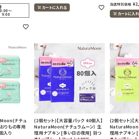
¥
2
当店特別価格
間
カートに入れる
0:00
〜
カートに入れ
 9:00
aMoon(ナチュ
(2個セット)【大容量パック 40個入】
(2個セット)【
 おりもの専用
NaturaMoon(ナチュラムーン） 生
NaturaMoo
0個入り
理用ナプキン [多い日の夜用] 羽つ
理用ナプキン 
きトップシートコットン100％
き トップシート