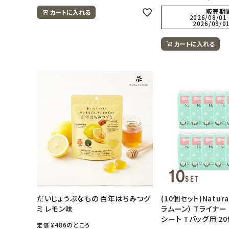
販売期
カートに入れる
2026/08/01 
2026/09/01
カートに入れる
だいじょうぶなもの 百年はちみつグ
(10個セット)Natur
ミ レモン味
ラムーン） Tライナー
シート Tバッグ用 2
¥
486
のところ
定価