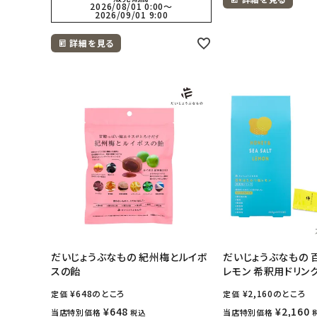
アカウント情報
2026/08/01 0:00
〜
2026/09/01 9:00
ようこそ ゲスト 様
詳細を見る
meeting_room
person
ログイン
会員登録
だいじょうぶなもの 紀州梅とルイボ
だいじょうぶなもの 
スの飴
レモン 希釈用ドリンク
¥
648
のところ
¥
2,160
のところ
定価
定価
¥
648
¥
2,160
当店特別価格
当店特別価格
税込