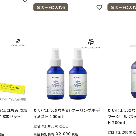
カートに入れる
カートに入れ
百年はちみつ塩
だいじょうぶなもの クーリングボデ
だいじょうぶな
 8本セット
ィミスト 100ml
ワージェル ボ
ト 200ml
¥
2,090
のところ
定価
¥
2,200
のと
定価
¥
2,090
当店特別価格
税込
税込