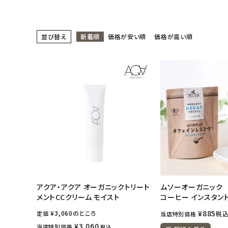
日用品雑貨
並び替え
新着順
価格が安い順
価格が高い順
フェムケア
インナー・下着・ナイトウェア
キッズ・ベビー・マタニティ
キッチン用品
フード・ドリンク
ブランド
アクア・アクア オーガニックトリート
ムソーオーガニック
メントCCクリーム モイスト
コーヒー インスタント
定期購入
¥
885
¥
3,060
のところ
定価
税
当店特別価格
オリジナルブランド
¥
3,060
当店特別価格
税込