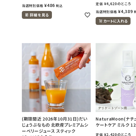
¥
4,620
のところ
定価
¥
486
当店特別価格
税込
¥
4,389
当店特別価格
詳細を見る
カートに入れる
(期限間近 2026年10月31日)だい
NaturaMoon(ナ
じょうぶなもの 北欧産プレミアムシ
ケートケア ミルク 12
ーベリージュース スティック
¥
2,420
のところ
定価