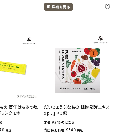
詳細を見る
もの 百年はちみつ塩
だいじょうぶなもの 植物発酵エキス
リンク 1本
9g 3g×3包
ろ
¥
540
のところ
定価
70
¥
540
当店特別価格
税込
税込