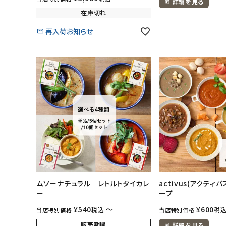
詳細を見る
在庫切れ
ナチュラムーン
再入荷お知らせ
エコリュクス
エコメイト
ナチュラプラス
アルマウィン
アルモニベルツ
コラム・スタッフのおすすめ
ムソーナチュラル レトルトタイカレ
activus(アクティ
ー
ープ
ご利用ガイド等
¥
540
〜
¥
600
税込
税
当店特別価格
当店特別価格
販売期間
詳細を見る