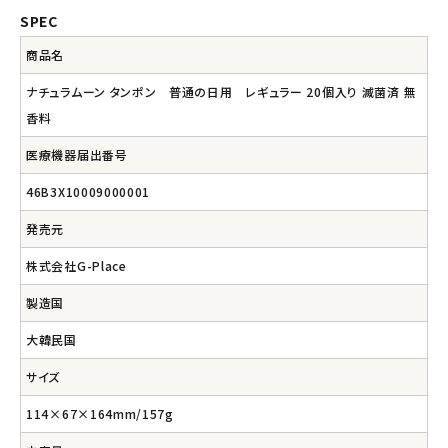
SPEC
商品名
ナチュラムーン タンポン 普通の日用 レギュラー 20個入り 滅菌済 無
香料
医療機器届出番号
46B3X10009000001
発売元
株式会社G-Place
製造国
大韓民国
サイズ
114×67×164mm/157g