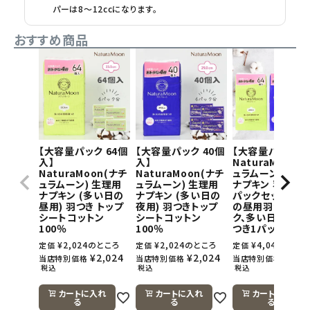
パーは8～12ccになります。
おすすめ商品
【大容量パック 64個
【大容量パック 40個
【大容量パック】
入】
入】
NaturaMoon(
NaturaMoon(ナチ
NaturaMoon(ナチ
ュラムーン) 生理
ュラムーン) 生理用
ュラムーン) 生理用
ナプキン 羽つき×
ナプキン (多い日の
ナプキン (多い日の
パックセット(多
昼用) 羽つき トップ
夜用) 羽つきトップ
の昼用羽つき1パ
シートコットン
シートコットン
ク、多い日の夜用
100％
100％
つき1パック)
¥
2,024
のところ
¥
2,024
のところ
¥
4,048
のとこ
定価
定価
定価
¥
2,024
¥
2,024
¥
4,0
当店特別価格
当店特別価格
当店特別価格
税込
税込
税込
カートに入れ
カートに入れ
カートに入れ
る
る
る