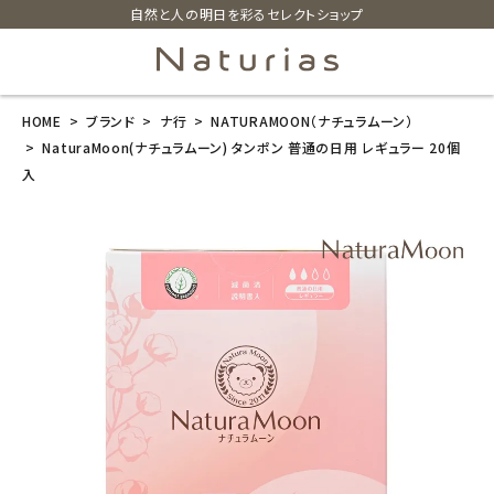
自然と人の明日を彩るセレクトショップ
HOME
ブランド
ナ行
NATURAMOON（ナチュラムーン）
search
NaturaMoon(ナチュラムーン) タンポン 普通の日用 レギュラー 20個
入
NaturaMoon
(ナチュラムー
ン) タンポン 普
通の日用 レギ
ュラー 20個入
¥
1,760
(税込)