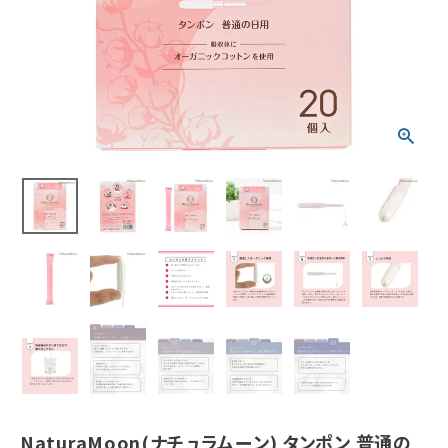
ホーム
新商品
カテゴリーから探す
美容・コスメ・香水
衛生用品
日用品雑貨
フェムケア
インナー・下着・ナイトウェア
NaturaMoon(ナチュラムーン) タンポン 普通の