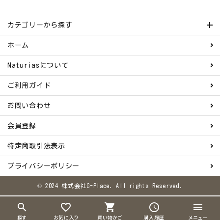
カテゴリーから探す
ホーム
Naturiasについて
ご利用ガイド
お問い合わせ
会員登録
特定商取引法表示
プライバシーポリシー
© 2024 株式会社G-Place. All rights Reserved.
search
favorite_border
shopping_cart
schedule
menu
探す
お気に入り
買い物かご
購入履歴
メニュー