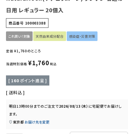
キッズ・ベビー・マタニティ
日用 レギュラー 20個入
キッチン用品
商品番号
100003388
フード・ドリンク
これ買い！対象
天然由来成分配合
感染症・災害対策
ブランド
¥
1,760
のところ
定価
¥
1,760
当店特別価格
税込
定期購入
オリジナルブランド
[
160
ポイント進呈 ]
送料込
ナチュラムーン
明日
13時00分
までのご注文で
2026/08/13（木）
に
宅配便
でお届けし
エコリュクス
ます。
東京都
お届け先を変更
エコメイト