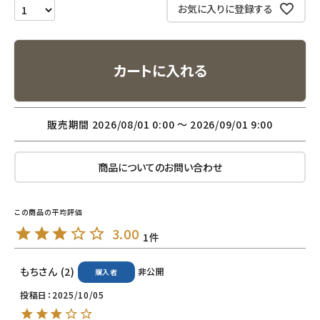
お気に入りに登録する
ナチュラプラス
アルマウィン
カートに入れる
アルモニベルツ
販売期間
2026/08/01 0:00
〜
2026/09/01 9:00
コラム・スタッフのおすすめ
ご利用ガイド等
商品についてのお問い合わせ
アカウント情報
ようこそ ゲスト 様
3.00
1
meeting_room
person
ログイン
会員登録
もち
2
非公開
購入者
投稿日
2025/10/05