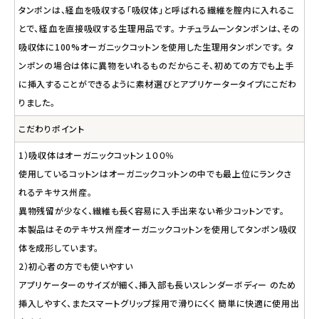
タンポンは、経血を吸収する「吸収体」と呼ばれる繊維を腟内に入れるこ
とで、経血を直接吸収する生理用品です。 ナチュラムーンタンポンは、その
吸収体に100%オーガニックコットンを使用した生理用タンポンです。 タ
ンポンの場合は体に異物をいれるものだからこそ、初めての方でも上手
に挿入することができるように素材選びとアプリケータータイプにこだわ
りました。
こだわりポイント
1）吸収体はオーガニックコットン１００％
使用しているコットンはオーガニックコットンの中でも最上位にランクさ
れるテキサス州産。
異物残留が少なく、繊維も長く容易に入手出来ない希少コットンです。
本製品はそのテキサス州産オーガニックコットンを使用してタンポン吸収
体を成形しています。
2）初心者の方でも使いやすい
アプリケーターのサイズが細く、挿入部も長いスレンダーボディー のため
挿入しやすく、またスマートグリップ採用で滑りにくく 簡単に快適に使用出