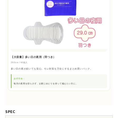
【大容量】多い日の夜用（羽つき）
29.0cm / 40個入
多い日の夜が続いても安心。モレ対策を万全にするまとめ買いパック。
おすすめ：
毎月の夜用を切らさず、お家にゆとりを持って備えたい方に。
SPEC