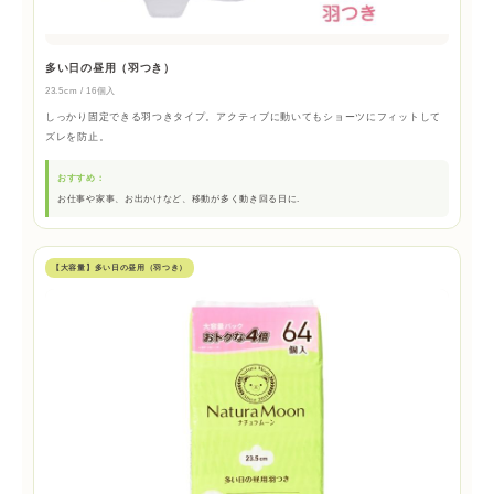
多い日の昼用（羽つき）
23.5cm / 16個入
しっかり固定できる羽つきタイプ。アクティブに動いてもショーツにフィットして
ズレを防止。
おすすめ：
お仕事や家事、お出かけなど、移動が多く動き回る日に.
【大容量】多い日の昼用（羽つき）