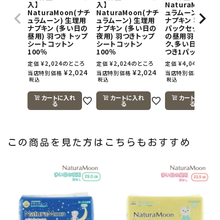
入】
入】
NaturaMoon(
NaturaMoon(ナチ
NaturaMoon(ナチ
ュラムーン) 生理
ュラムーン) 生理用
ュラムーン) 生理用
ナプキン 羽つき×
ナプキン (多い日の
ナプキン (多い日の
パックセット(多
昼用) 羽つき トップ
夜用) 羽つきトップ
の昼用羽つき1パ
シートコットン
シートコットン
ク、多い日の夜用
100％
100％
つき1パック)
¥
2,024
のところ
¥
2,024
のところ
¥
4,048
のとこ
定価
定価
定価
¥
2,024
¥
2,024
¥
4,0
当店特別価格
当店特別価格
当店特別価格
税込
税込
税込
カートに入れ
カートに入れ
カートに入れ
る
る
る
この商品を見た方はこちらもおすすめ