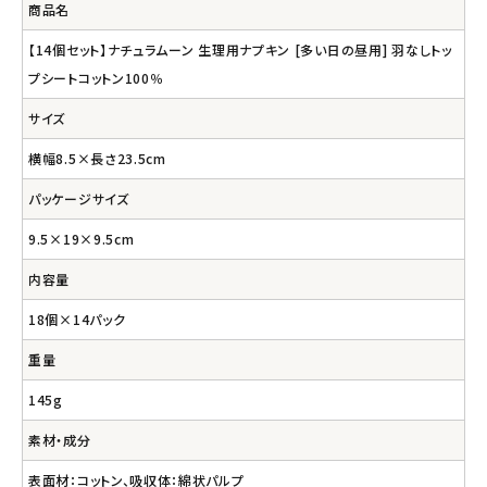
商品名
【14個セット】ナチュラムーン 生理用ナプキン [多い日の昼用] 羽なしトッ
プシートコットン100％
サイズ
横幅8.5×長さ23.5cm
パッケージサイズ
9.5×19×9.5cm
内容量
18個×14パック
重量
145g
素材・成分
表面材：コットン、吸収体：綿状パルプ