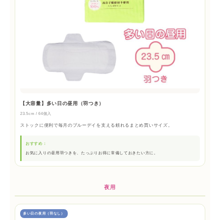
【大容量】多い日の昼用（羽つき）
23.5cm / 64個入
ストックに便利で毎月のブルーデイを支える頼れるまとめ買いサイズ。
おすすめ：
お気に入りの昼用羽つきを、たっぷりお得に常備しておきたい方に。
夜用
多い日の夜用（羽なし）