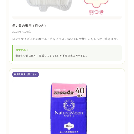
多い日の夜用（羽つき）
29.0cm / 10個入
ロングサイズに羽のホールド力をプラス。伝いモレや横モレをしっかり防ぎます。
おすすめ：
量が多い日の夜や、寝返りによるモレが不安な夜のガードに。
夜用大容量（羽つき）