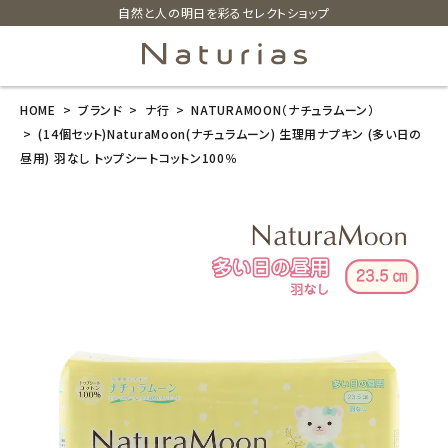
自然と人の明日を彩るセレクトショップ
HOME
ブランド
ナ行
NATURAMOON（ナチュラムーン）
search
(14個セット)NaturaMoon(ナチュラムーン) 生理用ナプキン (多い日の
昼用) 羽なし トップシートコットン100％
(14個セット)N
aturaMoon
(ナチュラムー
ン) 生理用ナプ
キン (多い日の
昼用) 羽なし ト