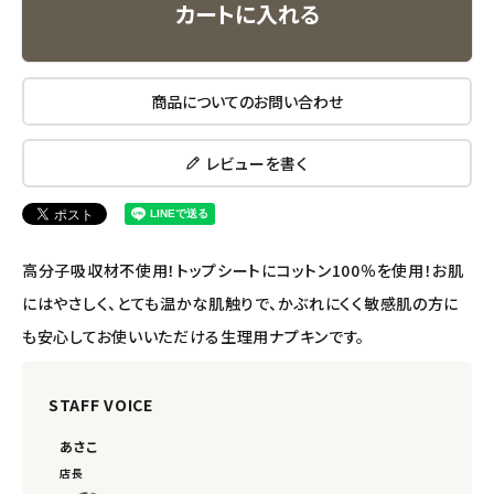
カートに入れる
エコメイト
商品についてのお問い合わせ
ナチュラプラス
アルマウィン
レビューを書く
アルモニベルツ
高分子吸収材不使用！トップシートにコットン100％を使用！お肌
コラム・スタッフのおすすめ
にはやさしく、とても温かな肌触りで、かぶれにくく敏感肌の方に
ご利用ガイド等
も安心してお使いいただける生理用ナプキンです。
アカウント情報
STAFF VOICE
ようこそ ゲスト 様
あさこ
meeting_room
person
ログイン
会員登録
店長