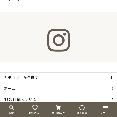
カテゴリーから探す
ホーム
Naturiasについて
search
favorite_border
shopping_cart
schedule
menu
ご利用ガイド
探す
お気に入り
買い物かご
購入履歴
メニュー