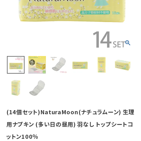
ップシートコッ
トン100％
¥
7,753
(税込)
ホーム
新商品
カテゴリーから探す
美容・コスメ・香水
衛生用品
(14個セット)NaturaMoon(ナチュラムーン) 生理
日用品雑貨
用ナプキン (多い日の昼用) 羽なし トップシートコ
ットン100％
フェムケア