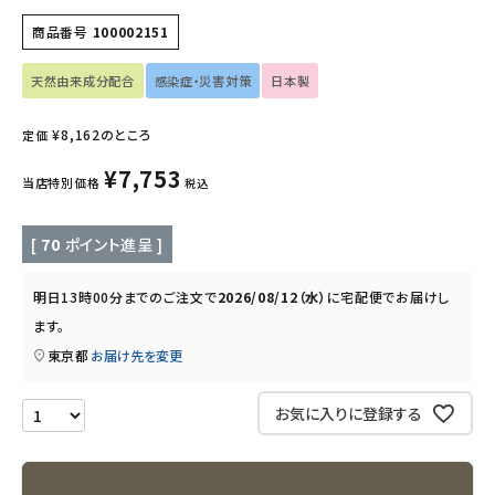
商品番号
100002151
インナー・下着・ナイトウェア
天然由来成分配合
感染症・災害対策
日本製
キッズ・ベビー・マタニティ
¥
8,162
のところ
定価
キッチン用品
¥
7,753
当店特別価格
税込
フード・ドリンク
[
70
ポイント進呈 ]
ブランド
明日
13時00分
までのご注文で
2026/08/12（水）
に
宅配便
でお届けし
定期購入
ます。
東京都
お届け先を変更
オリジナルブランド
お気に入りに登録する
ナチュラムーン
エコリュクス