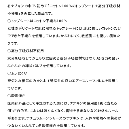
るナプキンの中で、初めて「コットン100％のトップシート＋高分子吸収材
不使用」を両立した商品です。
○トップシートはコットン不織布100％
女性のデリケートな肌に触れるトップシートには、肌に優しいコットンだけ
でできた不織布を使用しています。かぶれにくく、敏感肌にも優しい肌当た
りです。
○高分子吸収材不使用
水分を吸収してジェル状に固める高分子吸収材ではなく、吸収力の良い
ふかふかの綿状パルプを使用しています。
○ムレにくい
空気と水蒸気のみをとおす通気性の良いエアースルーフィルムを採用し
ています。
○酸素漂白
医薬部外品として承認されるためには、ナプキンの使用面（肌に当たる
側）が白色で、においはほとんどなく、異物を含まないなど厳格なルール
があります。ナチュラムーンシリーズのナプキンは、人体や環境への負荷が
少ないといわれている酸素漂白を採用しています。