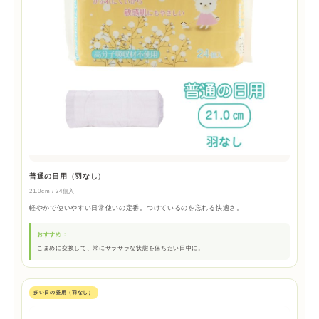
普通の日用（羽なし）
21.0cm / 24個入
軽やかで使いやすい日常使いの定番。つけているのを忘れる快適さ。
おすすめ：
こまめに交換して、常にサラサラな状態を保ちたい日中に。
多い日の昼用（羽なし）