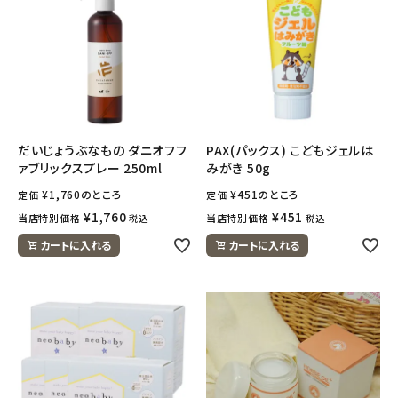
ナチュラムーン
エコリュクス
エコメイト
ナチュラプラス
だいじょうぶなもの ダニオフフ
PAX(パックス) こどもジェルは
ァブリックスプレー 250ml
みがき 50g
アルマウィン
¥
1,760
のところ
¥
451
のところ
定価
定価
¥
1,760
¥
451
当店特別価格
当店特別価格
税込
税込
アルモニベルツ
カートに入れる
カートに入れる
コラム・スタッフのおすすめ
ご利用ガイド等
アカウント情報
ようこそ ゲスト 様