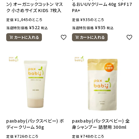
ン) オーガニックコットン マス
るおいUVクリーム 40g SPF17
ク 小さめサイズ KIDS 7枚入
PA+
¥
1,045
のところ
¥
935
のところ
定価
定価
¥
522
¥
935
当店特別価格
当店特別価格
税込
税込
カートに入れる
カートに入れる
paxbaby(パックスベビー) ボ
paxbaby(パックスベビー) 全
ディークリーム 50g
身シャンプー 詰替用 300ml
¥
726
のところ
¥
748
のところ
定価
定価