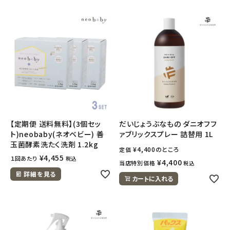
フェムケア
インナー・下着・ナイトウェア
キッズ・ベビー・マタニティ
キッチン用品
【定期便 送料無料】(3個セッ
だいじょうぶなもの ダニオフフ
フード・ドリンク
ト)neobaby(ネオベビー) 善
ァブリックスプレー 詰替用 1L
玉菌酵素洗たく洗剤 1.2kg
¥
4,400
のところ
定価
ブランド
¥
4,455
１回あたり
税込
¥
4,400
当店特別価格
税込
詳細を見る
カートに入れる
定期購入
オリジナルブランド