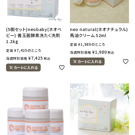
meeting_room
person
ログイン
会員登録
(5個セット)neobaby(ネオベ
neo natural(ネオナチュラル)
ビー) 善玉菌酵素洗たく洗剤
馬油クリーム 52ml
1.2kg
¥
1,980
のところ
定価
¥
7,425
のところ
定価
¥
1,980
当店特別価格
税込
¥
7,425
当店特別価格
税込
カートに入れる
カートに入れる