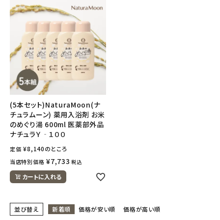
(5本セット)NaturaMoon(ナ
チュラムーン) 薬用入浴剤 お米
のめぐり湯 600ml 医薬部外品
ナチュラＹ‐１００
¥
8,140
のところ
定価
¥
7,733
当店特別価格
税込
カートに入れる
並び替え
新着順
価格が安い順
価格が高い順