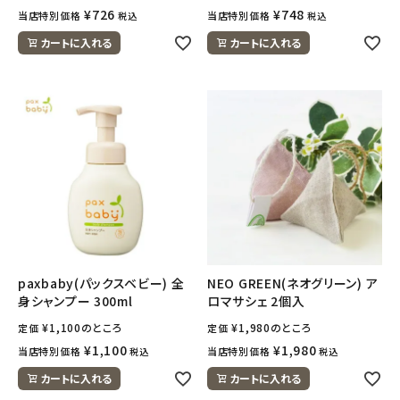
¥
726
¥
748
当店特別価格
当店特別価格
税込
税込
カートに入れる
カートに入れる
paxbaby(パックスベビー) 全
NEO GREEN(ネオグリーン) ア
身シャンプー 300ml
ロマサシェ 2個入
¥
1,100
のところ
¥
1,980
のところ
定価
定価
¥
1,100
¥
1,980
当店特別価格
当店特別価格
税込
税込
カートに入れる
カートに入れる