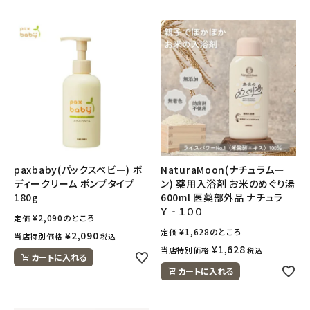
paxbaby(パックスベビー) ボ
NaturaMoon(ナチュラムー
ディークリーム ポンプタイプ
ン) 薬用入浴剤 お米のめぐり湯
180g
600ml 医薬部外品 ナチュラ
Ｙ‐１００
¥
2,090
のところ
定価
¥
1,628
のところ
定価
¥
2,090
当店特別価格
税込
¥
1,628
当店特別価格
税込
カートに入れる
カートに入れる