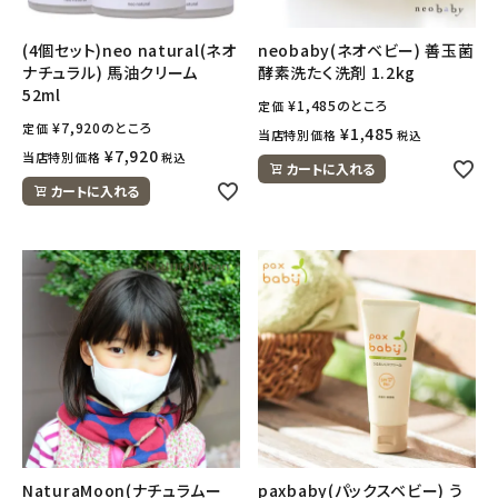
(4個セット)neo natural(ネオ
neobaby(ネオベビー) 善玉菌
ナチュラル) 馬油クリーム
酵素洗たく洗剤 1.2kg
52ml
¥
1,485
のところ
定価
¥
7,920
のところ
定価
¥
1,485
当店特別価格
税込
¥
7,920
当店特別価格
税込
カートに入れる
カートに入れる
NaturaMoon(ナチュラムー
paxbaby(パックスベビー) う