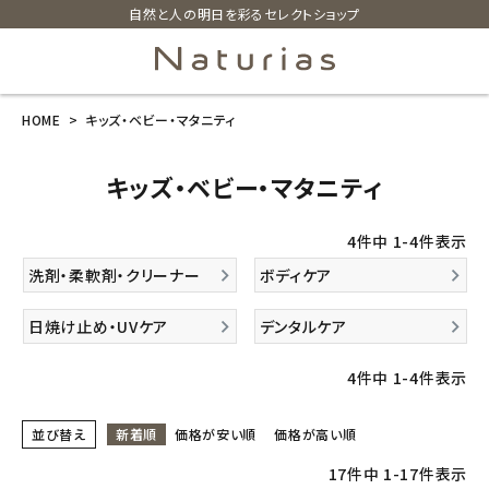
自然と人の明日を彩るセレクトショップ
HOME
キッズ・ベビー・マタニティ
search
キッズ・ベビー・マタニティ
ホーム
4
件中
1
-
4
件表示
新商品
洗剤・柔軟剤・クリーナー
ボディケア
カテゴリーから探す
日焼け止め・UVケア
デンタルケア
美容・コスメ・香水
4
件中
1
-
4
件表示
衛生用品
並び替え
新着順
価格が安い順
価格が高い順
17
件中
1
-
17
件表示
日用品雑貨