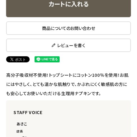
カートに入れる
エコメイト
商品についてのお問い合わせ
ナチュラプラス
アルマウィン
レビューを書く
アルモニベルツ
高分子吸収材不使用！トップシートにコットン100％を使用！お肌
コラム・スタッフのおすすめ
にはやさしく、とても温かな肌触りで、かぶれにくく敏感肌の方に
ご利用ガイド等
も安心してお使いいただける生理用ナプキンです。
アカウント情報
STAFF VOICE
ようこそ ゲスト 様
あさこ
meeting_room
person
ログイン
会員登録
店長