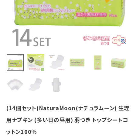
ップシートコッ
トン100％
¥
7,753
(税込)
ホーム
新商品
カテゴリーから探す
美容・コスメ・香水
衛生用品
(14個セット)NaturaMoon(ナチュラムーン) 生理
日用品雑貨
用ナプキン (多い日の昼用) 羽つき トップシートコ
ットン100％
フェムケア