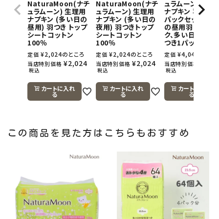
NaturaMoon(ナチ
NaturaMoon(ナチ
ュラムーン) 生理
ュラムーン) 生理用
ュラムーン) 生理用
ナプキン 羽つき×
ナプキン (多い日の
ナプキン (多い日の
パックセット(多
昼用) 羽つき トップ
夜用) 羽つきトップ
の昼用羽つき1パ
シートコットン
シートコットン
ク、多い日の夜用
100％
100％
つき1パック)
¥
2,024
のところ
¥
2,024
のところ
¥
4,048
のとこ
定価
定価
定価
¥
2,024
¥
2,024
¥
4,0
当店特別価格
当店特別価格
当店特別価格
税込
税込
税込
カートに入れ
カートに入れ
カートに入れ
る
る
る
この商品を見た方はこちらもおすすめ