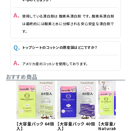
使用している漂白剤は 酸素系漂白剤 です。 酸素系漂白剤
は最終的には酸素と水に分解される安心安全な漂白剤で
す。
トップシートのコットンの原産国はどこですか？
アメリカ産のコットンを使用しております。
おすすめ商品
【大容量パック 64個
【大容量パック 40個
【大容量パック】
入】
入】
NaturaMoon(