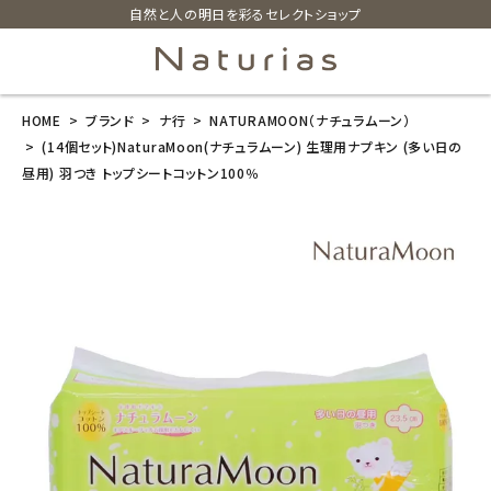
自然と人の明日を彩るセレクトショップ
HOME
ブランド
ナ行
NATURAMOON（ナチュラムーン）
search
(14個セット)NaturaMoon(ナチュラムーン) 生理用ナプキン (多い日の
昼用) 羽つき トップシートコットン100％
(14個セット)N
aturaMoon
(ナチュラムー
ン) 生理用ナプ
キン (多い日の
昼用) 羽つき ト