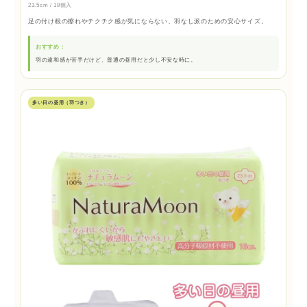
23.5cm / 18個入
足の付け根の擦れやチクチク感が気にならない、羽なし派のための安心サイズ。
おすすめ：
羽の違和感が苦手だけど、普通の昼用だと少し不安な時に。
多い日の昼用（羽つき）