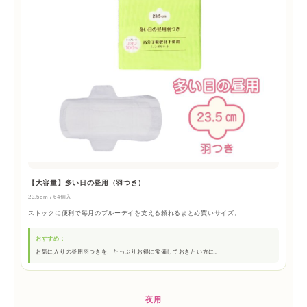
【大容量】多い日の昼用（羽つき）
23.5cm / 64個入
ストックに便利で毎月のブルーデイを支える頼れるまとめ買いサイズ。
おすすめ：
お気に入りの昼用羽つきを、たっぷりお得に常備しておきたい方に。
夜用