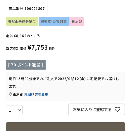
商品番号
100001807
インナー・下着・ナイトウェア
天然由来成分配合
感染症・災害対策
日本製
キッズ・ベビー・マタニティ
¥
8,162
のところ
定価
キッチン用品
¥
7,753
当店特別価格
税込
フード・ドリンク
[
70
ポイント進呈 ]
ブランド
明日
13時00分
までのご注文で
2026/08/12（水）
に
宅配便
でお届けし
定期購入
ます。
東京都
お届け先を変更
オリジナルブランド
お気に入りに登録する
ナチュラムーン
エコリュクス