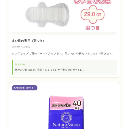
多い日の夜用（羽つき）
29.0cm / 10個入
ロングサイズに羽のホールド力をプラス。伝いモレや横モレをしっかり防ぎます。
おすすめ：
量が多い日の夜や、寝返りによるモレが不安な夜のガードに。
夜用大容量（羽つき）