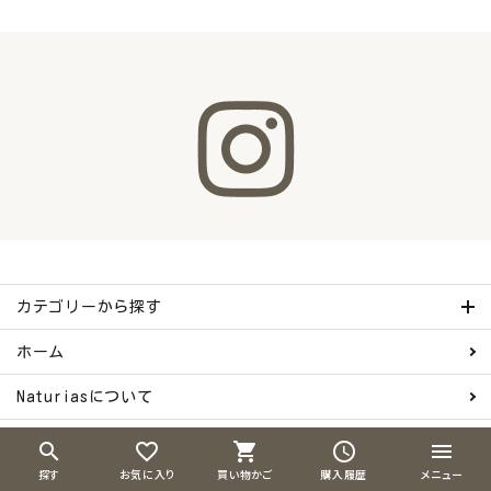
カテゴリーから探す
ホーム
Naturiasについて
ご利用ガイド
search
favorite_border
shopping_cart
schedule
menu
探す
お気に入り
買い物かご
購入履歴
メニュー
お問い合わせ