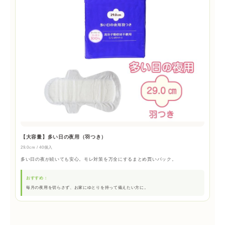
【大容量】多い日の夜用（羽つき）
29.0cm / 40個入
多い日の夜が続いても安心。モレ対策を万全にするまとめ買いパック。
おすすめ：
毎月の夜用を切らさず、お家にゆとりを持って備えたい方に。