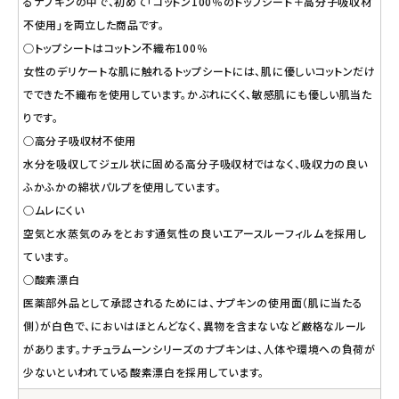
るナプキンの中で、初めて「コットン100％のトップシート＋高分子吸収材
不使用」を両立した商品です。
○トップシートはコットン不織布100％
女性のデリケートな肌に触れるトップシートには、肌に優しいコットンだけ
でできた不織布を使用しています。かぶれにくく、敏感肌にも優しい肌当た
りです。
○高分子吸収材不使用
水分を吸収してジェル状に固める高分子吸収材ではなく、吸収力の良い
ふかふかの綿状パルプを使用しています。
○ムレにくい
空気と水蒸気のみをとおす通気性の良いエアースルーフィルムを採用し
ています。
○酸素漂白
医薬部外品として承認されるためには、ナプキンの使用面（肌に当たる
側）が白色で、においはほとんどなく、異物を含まないなど厳格なルール
があります。ナチュラムーンシリーズのナプキンは、人体や環境への負荷が
少ないといわれている酸素漂白を採用しています。