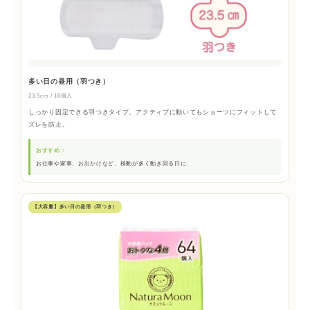
多い日の昼用（羽つき）
23.5cm / 16個入
しっかり固定できる羽つきタイプ。アクティブに動いてもショーツにフィットして
ズレを防止。
おすすめ：
お仕事や家事、お出かけなど、移動が多く動き回る日に.
【大容量】多い日の昼用（羽つき）