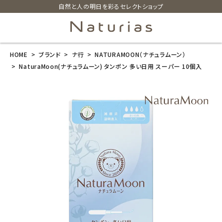
自然と人の明日を彩るセレクトショップ
HOME
ブランド
ナ行
NATURAMOON（ナチュラムーン）
search
NaturaMoon(ナチュラムーン) タンポン 多い日用 スーパー 10個入
NaturaMoon
(ナチュラムー
ン) タンポン 多
い日用 スーパ
ー 10個入
¥
990
(税込)