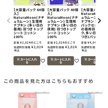
【大容量パック 64個
【大容量パック 40個
【大容量パック】
入】
入】
NaturaMoon(
NaturaMoon(ナチ
NaturaMoon(ナチ
ュラムーン) 生理
ュラムーン) 生理用
ュラムーン) 生理用
ナプキン 羽つき×
ナプキン (多い日の
ナプキン (多い日の
パックセット(多
昼用) 羽つき トップ
夜用) 羽つきトップ
の昼用羽つき1パ
シートコットン
シートコットン
ク、多い日の夜用
100％
100％
つき1パック)
¥
2,024
のところ
¥
2,024
のところ
¥
4,048
のとこ
定価
定価
定価
¥
2,024
¥
2,024
¥
4,0
当店特別価格
当店特別価格
当店特別価格
税込
税込
税込
カートに入れ
カートに入れ
カートに入れ
る
る
る
この商品を見た方はこちらもおすすめ