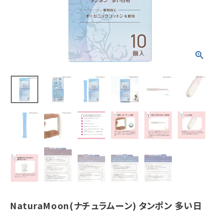
ホーム
新商品
カテゴリーから探す
美容・コスメ・香水
衛生用品
日用品雑貨
フェムケア
インナー・下着・ナイトウェア
NaturaMoon(ナチュラムーン) タンポン 多い日