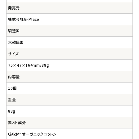
発売元
株式会社G-Place
製造国
大韓民国
サイズ
75×47×164mm/88g
内容量
10個
重量
88g
素材・成分
吸収体：オーガニックコットン