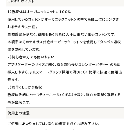
こだわりポイント
1）吸収体はオーガニックコットン１００％
使用しているコットンはオーガニックコットンの中でも最上位にランクさ
れるテキサス州産。
異物残留が少なく、繊維も長く容易に入手出来ない希少コットンです。
本製品はそのテキサス州産オーガニックコットンを使用してタンポン吸収
体を成形しています。
2）初心者の方でも使いやすい
アプリケーターのサイズが細く、挿入部も長いスレンダーボディー のため
挿入しやすく、またスマートグリップ採用で滑りにくく 簡単に快適に使用出
来ます。
3）素早くしっかり吸収
吸収体先端にセーフティーホール（くぼみ）を設け、経血を素早く吸収する
事が出来ます。
使用上の注意
ご使用にあたりましては、添付説明書を必ずお読み下さい。