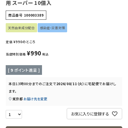
用 スーパー 10個入
キッズ・ベビー・マタニティ
商品番号
100003389
キッチン用品
天然由来成分配合
感染症・災害対策
フード・ドリンク
¥
990
のところ
定価
ブランド
¥
990
当店特別価格
税込
定期購入
[
9
ポイント進呈 ]
オリジナルブランド
本日
13時00分
までのご注文で
2026/08/11（火）
に
宅配便
でお届けし
ナチュラムーン
ます。
東京都
お届け先を変更
エコリュクス
お気に入りに登録する
エコメイト