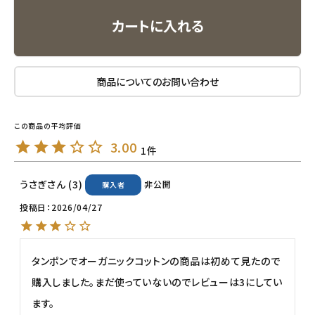
ナチュラプラス
カートに入れる
アルマウィン
商品についてのお問い合わせ
アルモニベルツ
コラム・スタッフのおすすめ
3.00
1
ご利用ガイド等
うさぎ
3
非公開
購入者
アカウント情報
投稿日
2026/04/27
ようこそ ゲスト 様
meeting_room
person
ログイン
会員登録
タンポンでオーガニックコットンの商品は初めて見たので
購入しました。まだ使っていないのでレビューは3にしてい
ます。