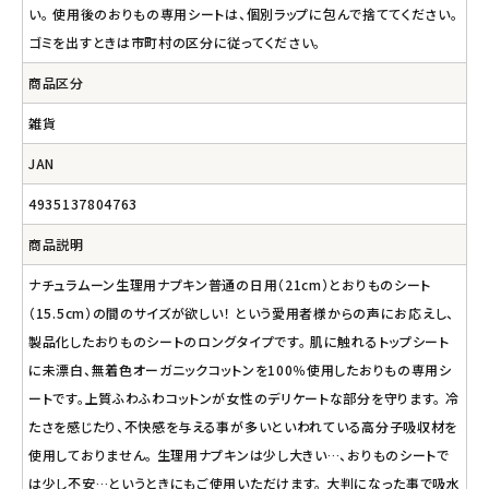
い。 使用後のおりもの専用シートは、個別ラップに包んで捨ててください。
ゴミを出すときは市町村の区分に従ってください。
商品区分
雑貨
JAN
4935137804763
商品説明
ナチュラムーン生理用ナプキン普通の日用（21cm）とおりものシート
（15.5cm）の間のサイズが欲しい！ という愛用者様からの声にお応えし、
製品化したおりものシートのロングタイプです。 肌に触れるトップシート
に未漂白、無着色オーガニックコットンを100％使用したおりもの専用シ
ートです。上質ふわふわコットンが女性のデリケートな部分を守ります。 冷
たさを感じたり、不快感を与える事が多いといわれている高分子吸収材を
使用しておりません。 生理用ナプキンは少し大きい…、おりものシートで
は少し不安…というときにもご使用いただけます。 大判になった事で吸水