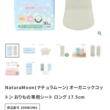
cm
¥
836
(税込)
ホーム
新商品
カテゴリーから探す
美容・コスメ・香水
衛生用品
NaturaMoon(ナチュラムーン) オーガニックコッ
日用品雑貨
トン おりもの専用シート ロング 17.5cm
フェムケア
商品番号
100002901