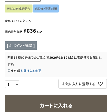
インナー・下着・ナイトウェア
天然由来成分配合
感染症・災害対策
キッズ・ベビー・マタニティ
¥
836
のところ
定価
キッチン用品
¥
836
当店特別価格
税込
フード・ドリンク
[
8
ポイント進呈 ]
ブランド
明日
13時00分
までのご注文で
2026/08/12（水）
に
宅配便
でお届けし
ます。
定期購入
東京都
お届け先を変更
オリジナルブランド
お気に入りに登録する
ナチュラムーン
カートに入れる
エコリュクス