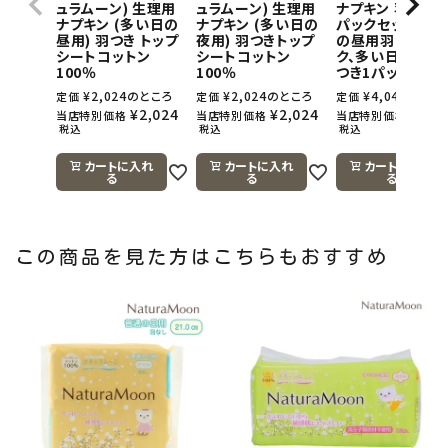
ュラムーン) 生理用
ュラムーン) 生理用
ナプキン 羽つき×
ナプキン (多い日の
ナプキン (多い日の
パックセット(多
昼用) 羽つき トップ
夜用) 羽つきトップ
の昼用羽つき1パ
シートコットン
シートコットン
ク、多い日の夜用
100％
100％
つき1パック)
¥
2,024
のところ
¥
2,024
のところ
¥
4,048
のとこ
定価
定価
定価
¥
2,024
¥
2,024
¥
4,0
当店特別価格
当店特別価格
当店特別価格
税込
税込
税込
カートに入れ
カートに入れ
カートに入れ
る
る
る
この商品を見た方はこちらもおすすめ