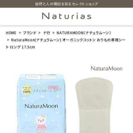
自然と人の明日を彩るセレクトショップ
HOME
ブランド
ナ行
NATURAMOON（ナチュラムーン）
search
NaturaMoon(ナチュラムーン) オーガニックコットン おりもの専用シー
ト ロング 17.5cm
NaturaMoon
(ナチュラムー
ン) オーガニッ
クコットン おり
もの専用シー
ト ロング 17.5