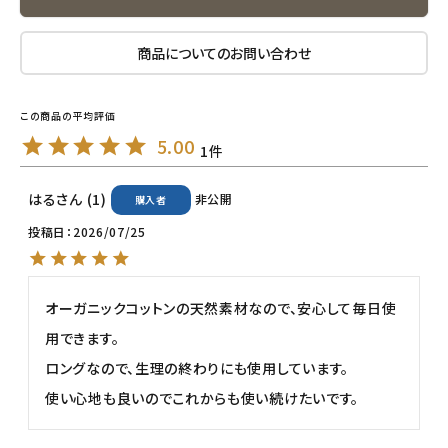
エコメイト
商品についてのお問い合わせ
ナチュラプラス
アルマウィン
5.00
1
アルモニベルツ
はる
1
非公開
購入者
コラム・スタッフのおすすめ
投稿日
2026/07/25
ご利用ガイド等
オーガニックコットンの天然素材なので、安心して毎日使
アカウント情報
用できます。

ようこそ ゲスト 様
ロングなので、生理の終わりにも使用しています。

使い心地も良いのでこれからも使い続けたいです。
meeting_room
person
ログイン
会員登録