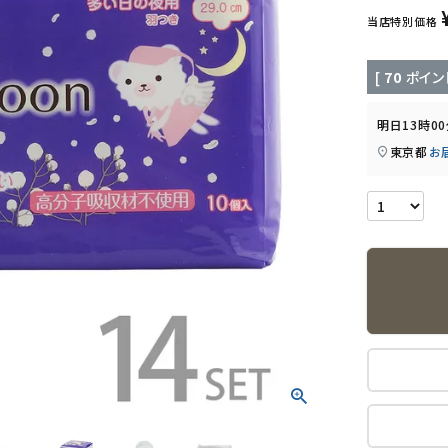
当店特別価格
[
70
ポイン
明日
13時0
東京都
お