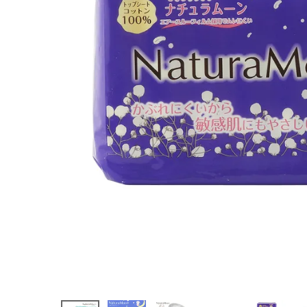
ナプキン (多
い日の夜用)
羽つきトップ
シートコット
ン100％
¥
7,753
(税込)
ホーム
新商品
カテゴリーから探す
美容・コスメ・香水
衛生用品