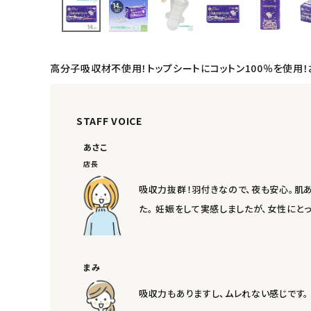
日用品雑貨
フェムケア
高分子吸収材不使用！トップシートにコットン100％を使用
インナー・下着・ナイトウェア
キッズ・ベビー・マタニティ
STAFF VOICE
あさこ
キッチン用品
店長
フード・ドリンク
吸収力抜群！羽付きなので、夜も安心。肌
た。 妊娠をして実感しましたが、女性に
ブランド
定期購入
まみ
オリジナルブランド
吸収力もありますし、ムレれない感じです。