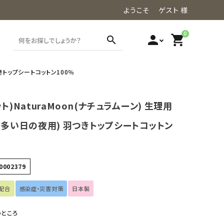
ようこそ ゲスト 様
0
person
shopping_cart
search
つきトップシートコットン100％
ット)NaturaMoon(ナチュラムーン) 生理用
(多い日の夜用) 羽つきトップシートコットン
0002379
配合
感染症・災害対策
日本製
のところ