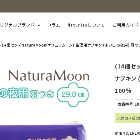
リジナルブランド
コラム
Naturiasについて
ご利用ガイド
(14個セット)NaturaMoon(ナチュラムーン) 生理用ナプキン (多い日の夜用) 羽
(14個セ
ナプキン 
100％
商品番号
10
天然由来成分
¥
8,162
定価