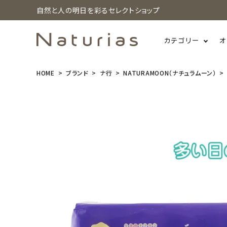
自然と人の明日を彩るセレクトショップ
カテゴリー
オ
HOME
ブランド
ナ行
NATURAMOON（ナチュラムーン）
search
(14個セット)
NaturaMoo
n(ナチュラム
ーン) 生理用