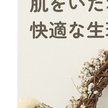
ようこそ ゲスト 様
meeting_room
person
ログイン
会員登録