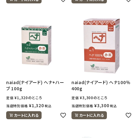
naiad(ナイアード) ヘナ+ハー
naiad(ナイアード) ヘナ100％
ブ 100g
400g
¥
1,320
のところ
¥
3,300
のところ
定価
定価
¥
1,320
¥
3,300
当店特別価格
当店特別価格
税込
税込
カートに入れる
カートに入れる