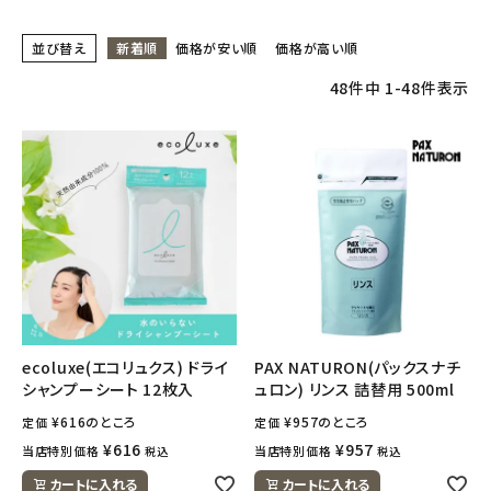
並び替え
新着順
価格が安い順
価格が高い順
フェムケア
48
件中
1
-
48
件表示
インナー・下着・ナイトウェア
キッズ・ベビー・マタニティ
キッチン用品
フード・ドリンク
ブランド
ecoluxe(エコリュクス) ドライ
PAX NATURON(パックスナチ
シャンプーシート 12枚入
ュロン) リンス 詰替用 500ml
定期購入
¥
616
のところ
¥
957
のところ
定価
定価
オリジナルブランド
¥
616
¥
957
当店特別価格
当店特別価格
税込
税込
カートに入れる
カートに入れる