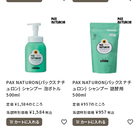
ナチュラムーン
エコリュクス
エコメイト
ナチュラプラス
アルマウィン
PAX NATURON(パックスナチ
PAX NATURON(パックスナチ
アルモニベルツ
ュロン) シャンプー 泡ボトル
ュロン) シャンプー 詰替用
500ml
500ml
コラム・スタッフのおすすめ
¥
1,584
のところ
¥
957
のところ
定価
定価
¥
1,584
¥
957
当店特別価格
当店特別価格
税込
税込
ご利用ガイド等
カートに入れる
カートに入れる
アカウント情報
ようこそ ゲスト 様