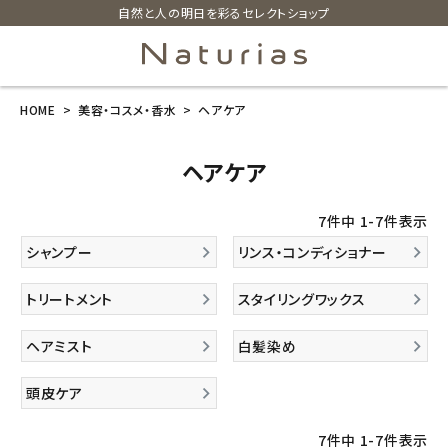
自然と人の明日を彩るセレクトショップ
HOME
美容・コスメ・香水
ヘアケア
search
ヘアケア
ホーム
7
件中
1
-
7
件表示
新商品
シャンプー
リンス・コンディショナー
カテゴリーから探す
トリートメント
スタイリングワックス
美容・コスメ・香水
ヘアミスト
白髪染め
頭皮ケア
衛生用品
7
件中
1
-
7
件表示
日用品雑貨