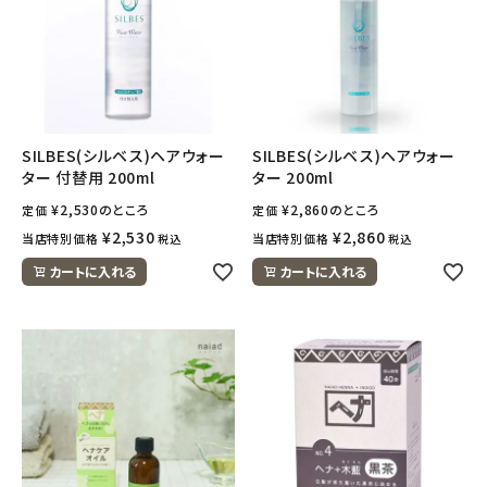
SILBES(シルベス)ヘアウォー
SILBES(シルベス)ヘアウォー
ター 付替用 200ml
ター 200ml
¥
2,530
のところ
¥
2,860
のところ
定価
定価
¥
2,530
¥
2,860
当店特別価格
当店特別価格
税込
税込
カートに入れる
カートに入れる