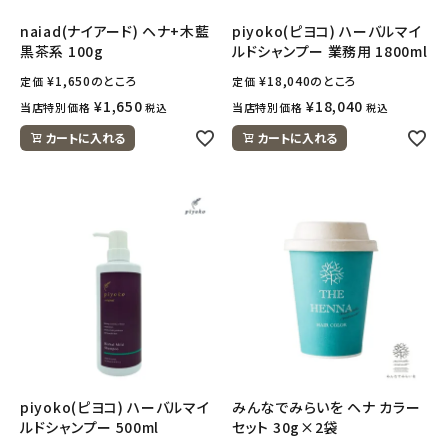
naiad(ナイアード) ヘナ+木藍
piyoko(ピヨコ) ハーバルマイ
黒茶系 100g
ルドシャンプー 業務用 1800ml
¥
1,650
のところ
¥
18,040
のところ
定価
定価
¥
1,650
¥
18,040
当店特別価格
当店特別価格
税込
税込
カートに入れる
カートに入れる
piyoko(ピヨコ) ハーバルマイ
みんなでみらいを ヘナ カラー
ルドシャンプー 500ml
セット 30g×2袋