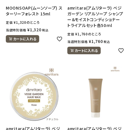
MOONSOAP(ムーンソープ) ス
amritara(アムリターラ) ベジ
ターリーフォレスト 15ml
ガーデン リアルソープ シャンプ
ー＆モイストコンディショナー
¥
1,320
のところ
定価
トライアルセット各50ｍl
¥
1,320
当店特別価格
税込
¥
1,760
のところ
定価
カートに入れる
¥
1,760
当店特別価格
税込
カートに入れる
amritara(アムリターラ) ベジ
amritara(アムリターラ) ベジ