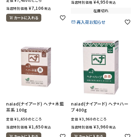
¥
7,480
のところ
定価
¥
4,950
当店特別価格
税込
¥
7,106
当店特別価格
税込
在庫切れ
カートに入れる
再入荷お知らせ
naiad(ナイアード) ヘナ+木藍
naiad(ナイアード) ヘナ+ハー
茶系 100g
ブ 400g
¥
1,650
のところ
¥
3,960
のところ
定価
定価
¥
1,650
¥
3,960
当店特別価格
当店特別価格
税込
税込
カートに入れる
カートに入れる