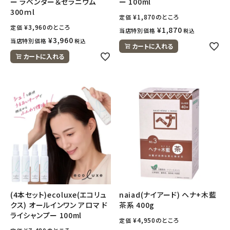
ー ラベンダー＆ゼラニウム
ー 100ml
300ｍl
¥
1,870
のところ
定価
¥
3,960
のところ
定価
¥
1,870
当店特別価格
税込
¥
3,960
当店特別価格
税込
カートに入れる
カートに入れる
(4本セット)ecoluxe(エコリュ
naiad(ナイアード) ヘナ+木藍
クス) オールインワン アロマ ド
茶系 400g
ライシャンプー 100ml
¥
4,950
のところ
定価