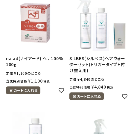
naiad(ナイアード) ヘナ100％
SILBES(シルベス)ヘアウォー
100g
ターセット(トリガータイプ+付
け替え用)
¥
1,100
のところ
定価
¥
4,840
のところ
定価
¥
1,100
当店特別価格
税込
¥
4,840
当店特別価格
税込
カートに入れる
カートに入れる