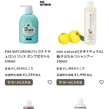
meeting_room
person
ログイン
会員登録
PAX NATURON(パックスナチ
neo natural(ネオナチュラル)
ュロン) リンス ポンプ式ボトル
柚子はちみつシャンプー
500ml
300ml
¥
1,584
のところ
¥
1,496
のところ
定価
定価
¥
1,584
¥
1,496
当店特別価格
当店特別価格
税込
税込
カートに入れる
カートに入れる