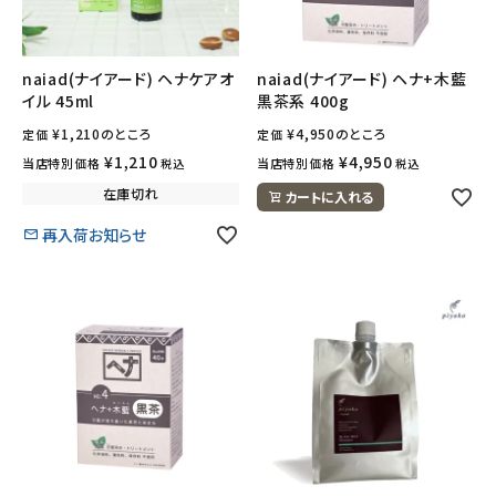
naiad(ナイアード) ヘナケアオ
naiad(ナイアード) ヘナ+木藍
イル 45ml
黒茶系 400g
¥
1,210
のところ
¥
4,950
のところ
定価
定価
¥
1,210
¥
4,950
当店特別価格
当店特別価格
税込
税込
在庫切れ
カートに入れる
再入荷お知らせ