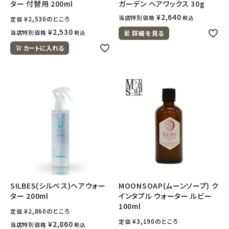
ター 付替用 200ml
ガーデン ヘアワックス 30g
¥
2,640
当店特別価格
税込
¥
2,530
のところ
定価
¥
2,530
当店特別価格
税込
詳細を見る
カートに入れる
SILBES(シルベス)ヘアウォー
MOONSOAP(ムーンソープ) ク
ター 200ml
インタプル ウォーター ルビー
100ml
¥
2,860
のところ
定価
¥
3,190
のところ
定価
¥
2,860
当店特別価格
税込