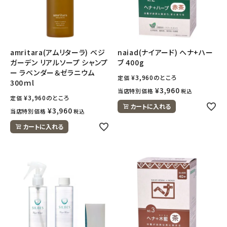
amritara(アムリターラ) ベジ
naiad(ナイアード) ヘナ+ハー
ガーデン リアルソープ シャンプ
ブ 400g
ー ラベンダー＆ゼラニウム
¥
3,960
のところ
定価
300ｍl
¥
3,960
当店特別価格
税込
¥
3,960
のところ
定価
カートに入れる
¥
3,960
当店特別価格
税込
カートに入れる