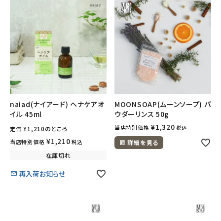
meeting_room
person
ログイン
会員登録
naiad(ナイアード) ヘナケアオ
MOONSOAP(ムーンソープ) パ
イル 45ml
ウダーリンス 50g
¥
1,320
当店特別価格
税込
¥
1,210
のところ
定価
¥
1,210
当店特別価格
税込
詳細を見る
在庫切れ
再入荷お知らせ