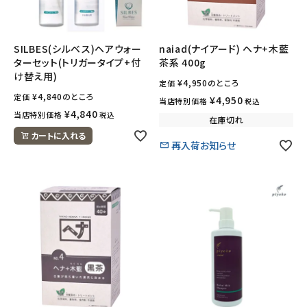
SILBES(シルベス)ヘアウォー
naiad(ナイアード) ヘナ+木藍
ターセット(トリガータイプ+付
茶系 400g
け替え用)
¥
4,950
のところ
定価
¥
4,840
のところ
定価
¥
4,950
当店特別価格
税込
¥
4,840
当店特別価格
税込
在庫切れ
カートに入れる
再入荷お知らせ