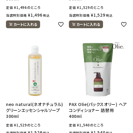
¥
1,496
のところ
¥
1,529
のところ
定価
定価
¥
1,496
¥
1,529
当店特別価格
当店特別価格
税込
税込
カートに入れる
カートに入れる
neo natural(ネオナチュラル)
PAX Olie(パックスオリー) ヘア
グリーンエッセンシャルソープ
コンディショナー 詰替用
300ml
400ml
¥
1,529
のところ
¥
1,540
のところ
定価
定価
¥
1,529
¥
1,540
当店特別価格
当店特別価格
税込
税込