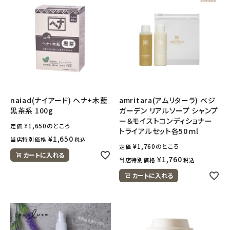
naiad(ナイアード) ヘナ+木藍
amritara(アムリターラ) ベジ
黒茶系 100g
ガーデン リアルソープ シャンプ
ー＆モイストコンディショナー
¥
1,650
のところ
定価
トライアルセット各50ｍl
¥
1,650
当店特別価格
税込
¥
1,760
のところ
定価
カートに入れる
¥
1,760
当店特別価格
税込
カートに入れる