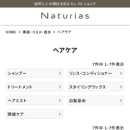
自然と人の明日を彩るセレクトショップ
HOME
美容・コスメ・香水
ヘアケア
search
ヘアケア
ホーム
7
件中
1
-
7
件表示
新商品
シャンプー
リンス・コンディショナー
カテゴリーから探す
トリートメント
スタイリングワックス
美容・コスメ・香水
ヘアミスト
白髪染め
頭皮ケア
衛生用品
7
件中
1
-
7
件表示
日用品雑貨