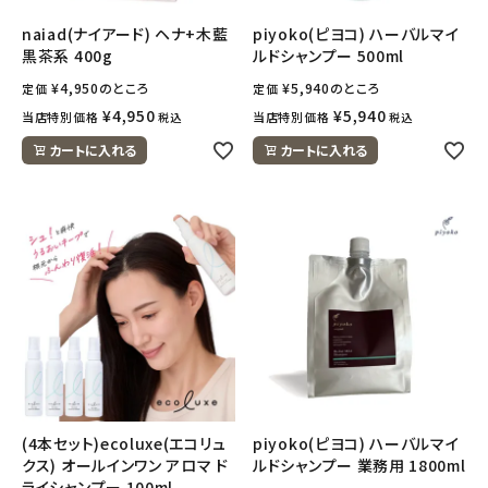
naiad(ナイアード) ヘナ+木藍
piyoko(ピヨコ) ハーバルマイ
黒茶系 400g
ルドシャンプー 500ml
¥
4,950
のところ
¥
5,940
のところ
定価
定価
¥
4,950
¥
5,940
当店特別価格
当店特別価格
税込
税込
カートに入れる
カートに入れる
(4本セット)ecoluxe(エコリュ
piyoko(ピヨコ) ハーバルマイ
クス) オールインワン アロマ ド
ルドシャンプー 業務用 1800ml
ライシャンプー 100ml