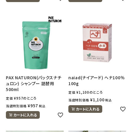
ナチュラムーン
エコリュクス
エコメイト
ナチュラプラス
アルマウィン
PAX NATURON(パックスナチ
naiad(ナイアード) ヘナ100％
アルモニベルツ
ュロン) シャンプー 詰替用
100g
500ml
¥
1,100
のところ
定価
コラム・スタッフのおすすめ
¥
957
のところ
定価
¥
1,100
当店特別価格
税込
¥
957
当店特別価格
税込
ご利用ガイド等
カートに入れる
カートに入れる
アカウント情報
ようこそ ゲスト 様