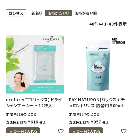
並び替え
新着順
価格が安い順
価格が高い順
フェムケア
48
件中
1
-
48
件表示
インナー・下着・ナイトウェア
キッズ・ベビー・マタニティ
キッチン用品
フード・ドリンク
ブランド
ecoluxe(エコリュクス) ドライ
PAX NATURON(パックスナチ
シャンプーシート 12枚入
ュロン) リンス 詰替用 500ml
定期購入
¥
616
のところ
¥
957
のところ
定価
定価
オリジナルブランド
¥
616
¥
957
当店特別価格
当店特別価格
税込
税込
カートに入れる
カートに入れる