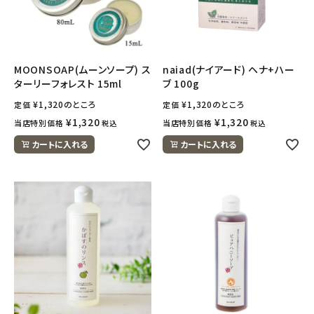
MOONSOAP(ムーンソープ) ス
naiad(ナイアード) ヘナ+ハー
ターリーフォレスト 15ml
ブ 100g
¥
1,320
のところ
¥
1,320
のところ
定価
定価
¥
1,320
¥
1,320
当店特別価格
当店特別価格
税込
税込
カートに入れる
カートに入れる