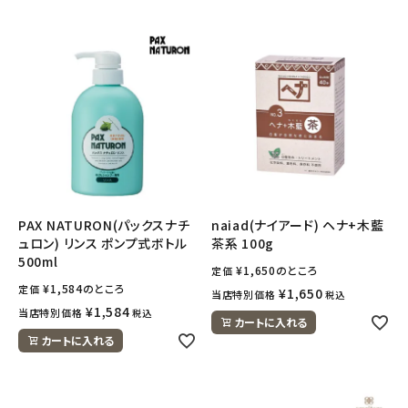
PAX NATURON(パックスナチ
naiad(ナイアード) ヘナ+木藍
ュロン) リンス ポンプ式ボトル
茶系 100g
500ml
¥
1,650
のところ
定価
¥
1,584
のところ
定価
¥
1,650
当店特別価格
税込
¥
1,584
当店特別価格
税込
カートに入れる
カートに入れる