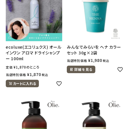
ecoluxe(エコリュクス) オール
みんなでみらいを ヘナ カラー
インワン アロマ ドライシャンプ
セット 30g×2袋
ー 100ml
¥
1,980
当店特別価格
税込
¥
1,870
のところ
定価
詳細を見る
¥
1,870
当店特別価格
税込
カートに入れる