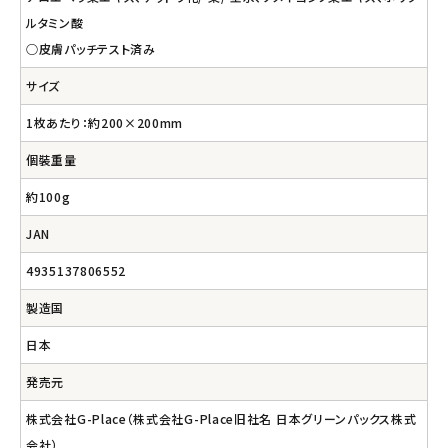
ルタミン酸
○皮膚パッチテスト済み
サイズ
1枚あたり：約200×200mm
個裝重量
約100g
JAN
4935137806552
製造国
日本
発売元
株式会社G-Place（株式会社G-Place旧社名 日本グリーンパックス株式
会社）