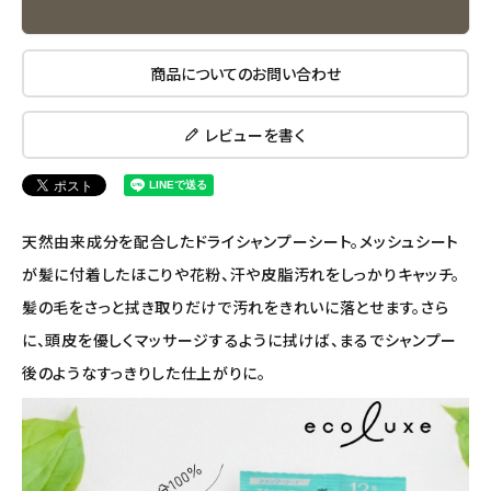
ナチュラプラス
アルマウィン
商品についてのお問い合わせ
アルモニベルツ
レビューを書く
コラム・スタッフのおすすめ
ご利用ガイド等
天然由来成分を配合したドライシャンプーシート。メッシュシート
が髪に付着したほこりや花粉、汗や皮脂汚れをしっかりキャッチ。
アカウント情報
髪の毛をさっと拭き取りだけで汚れをきれいに落とせます。さら
ようこそ ゲスト 様
に、頭皮を優しくマッサージするように拭けば、まるでシャンプー
meeting_room
person
ログイン
会員登録
後のようなすっきりした仕上がりに。