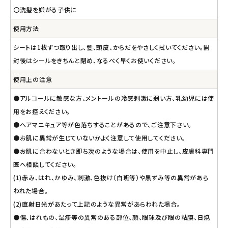
〇洗髪を嫌がる子供に
使用方法
シートは1枚ずつ取り出し、髪、頭皮、からだをやさしく拭いてください。開
封後はシールをきちんと閉め、なるべく早くお使いください。
使用上の注意
●アルコールに敏感な方、メントールの冷感刺激に弱い方、乳幼児には使
用をお控えください。
●ヘアマニキュア等が色落ちすることがあるので、ご注意下さい。
●お肌に異常が生じていないかよく注意して使用してください。
●お肌に合わないとき即ち次のような場合は、使用を中止し、皮膚科専門
医へ相談してください。
(1)赤み、はれ、かゆみ、刺激、色抜け（白班等）や黒ずみ等の異常があら
われた場合。
(2)直射日光があたって上記のような異常があらわれた場合。
●傷、はれもの、湿疹等の異常のある部位、顔、眼球及び眼の粘膜、日焼