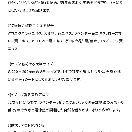
成分「ポリグルタミン酸」を配合。 頭皮の汚れや皮脂を拭き取り、さっぱり
とした心地よさを届けます。
〇7種類の植物エキスを配合
ダマスクバラ花エキス、カミツレ花エキス、ラベンダー花エキス、ローズマ
リー葉エキス、アロエベラ葉エキス、ゲットウ花/ 葉/茎水、ソメイヨシノ葉
エキス
3)ボディも拭ける大判サイズ
約200×200mmの大判サイズで、1枚で頭皮や髪はもちろん、全身を拭
けるボディシートとしてもお使いいただけます。
4)やさしく香る天然アロマ
合成香料は使わず、ラベンダー、ゼラニウム、ハッカの天然精油のみで香り
付け。華やかさと清涼感が調和した自然な香りがすっきりと広がります。
5)防災、アウトドアにも