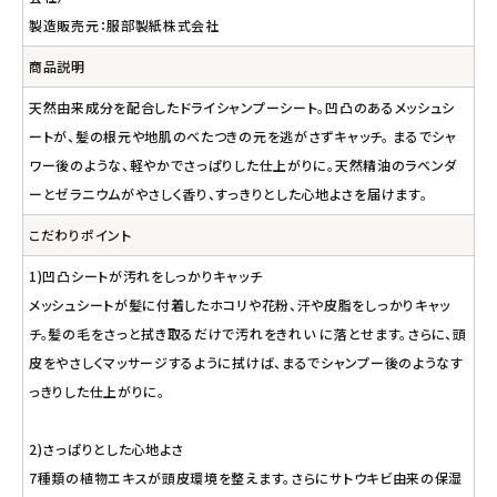
製造販売元：服部製紙株式会社
商品説明
天然由来成分を配合したドライシャンプーシート。凹凸のあるメッシュシ
ートが、髪の根元や地肌のべたつきの元を逃がさずキャッチ。 まるでシャ
ワー後のような、軽やかでさっぱりした仕上がりに。天然精油のラベンダ
ーとゼラニウムがやさしく香り、すっきりとした心地よさを届けます。
こだわりポイント
1)凹凸シートが汚れをしっかりキャッチ
メッシュシートが髪に付着したホコリや花粉、汗や皮脂をしっかりキャッ
チ。髪の毛をさっと拭き取るだけで汚れをきれい に落とせます。さらに、頭
皮をやさしくマッサージするように拭けば、まるでシャンプー後のようなす
っきりした仕上がりに。
2)さっぱりとした心地よさ
7種類の植物エキスが頭皮環境を整えます。さらにサトウキビ由来の保湿