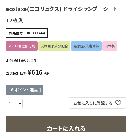
ecoluxe(エコリュクス) ドライシャンプーシート
キッチン用品
12枚入
フード・ドリンク
商品番号
100003444
ブランド
メール便選択可能
天然由来成分配合
感染症・災害対策
日本製
定期購入
¥
616
のところ
定価
¥
616
オリジナルブランド
当店特別価格
税込
ナチュラムーン
[
6
ポイント進呈 ]
エコリュクス
お気に入りに登録する
エコメイト
カートに入れる