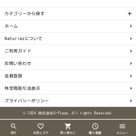
カテゴリーから探す
ホーム
Naturiasについて
ご利用ガイド
お問い合わせ
会員登録
特定商取引法表示
プライバシーポリシー
© 2024 株式会社G-Place. All rights Reserved.
search
favorite_border
shopping_cart
schedule
menu
探す
お気に入り
買い物かご
購入履歴
メニュー