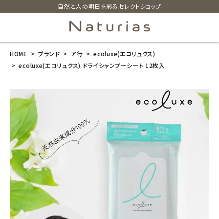
自然と人の明日を彩るセレクトショップ
HOME
ブランド
ア行
ecoluxe(エコリュクス)
search
ecoluxe(エコリュクス) ドライシャンプーシート 12枚入
ecoluxe(エコ
リュクス) ドラ
イシャンプーシ
ート 12枚入
¥
616
(税込)