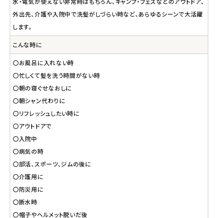
水・電気が使えない非常時はもちろん、キャンプ・フェスなどのアウトドア、
外出先、介護や入院中で洗髪がしづらい時など、あらゆるシーンで大活躍
します。
こんな時に
〇お風呂に入れない時
〇忙しくて髪を洗う時間がない時
〇朝の寝ぐせなおしに
〇朝シャン代わりに
〇リフレッシュしたい時に
〇アウトドアで
〇入院中
〇病気の時
〇部活、スポーツ、ジムの後に
〇介護用に
〇防災用に
〇断水時
〇帽子やヘルメット脱いだ後