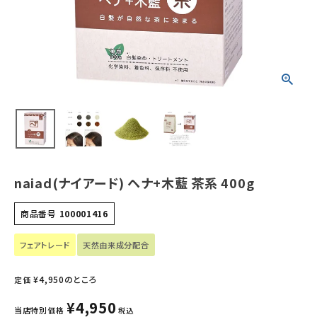
ホーム
新商品
カテゴリーから探す
美容・コスメ・香水
衛生用品
naiad(ナイアード) ヘナ+木藍 茶系 400g
日用品雑貨
商品番号
100001416
フェムケア
フェアトレード
天然由来成分配合
インナー・下着・ナイトウェア
¥
4,950
のところ
定価
キッズ・ベビー・マタニティ
¥
4,950
当店特別価格
税込