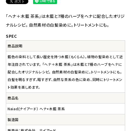
アルマウィン
「ヘナ＋木藍 茶系」は木藍と7種のハーブをヘナに配合したオリジ
アルモニベルツ
ナルレシピ。 自然素材の白髪染めに。トリートメントにも。
SPEC
コラム・スタッフのおすすめ
商品説明
ご利用ガイド等
藍色の染料として長い歴史を持つ木藍（もくらん）。植物の髪染めとして近
年注目されています。 「ヘナ＋木藍 茶系」は木藍と7種のハーブをヘナに
アカウント情報
配合したオリジナルレシピ。 自然素材の白髪染めに。トリートメントにも。
ようこそ ゲスト 様
白髪を明るすぎず、暗すぎず、自然な茶系の色に染め、同時にトリートメン
ト効果を楽しめます。
meeting_room
person
ログイン
会員登録
商品名
Naiad(ナイアード） ヘナ+木藍 茶系
製造国
販売元：株式会社 ナイアード