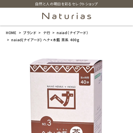
自然と人の明日を彩るセレクトショップ
HOME
ブランド
ナ行
naiad（ナイアード）
search
naiad(ナイアード) ヘナ+木藍 茶系 400g
naiad(ナイア
ード) ヘナ+木
藍 茶系 400g
¥
4,950
(税込)