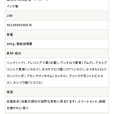
インド製
JAN
4524989000876
容量
400g、取扱説明書
素材・成分
ヘンナ（ヘナ）、ナンバンアイ葉（木藍）、アンマロク果実（アムラ）、アカシア
コンシナ果実（シカカイ）、タカサブロウ葉（バアリンラジ）、セイタカミロバ
ラン（バヘダ）、アセンヤクノキガム（カッチャ）、ブッソウゲ花（ハイビスカ
ス）、カンゾウ根（リコリス）
用途
白髪染め（白髪の部分が自然な茶系に染まります）、トリートメント、頭皮
を健やかに保つ