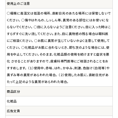
使用上のご注意
○極端に高温又は低温の場所、直射日光のあたる場所には保管しないで
ください。 ○傷やはれもの、しっしん等、異常のある部位にはお使いにな
らないでください。 ○目に入らないようご注意ください。目に入った時はこ
すらずすぐに洗い流してください。また、目に異物感の残る場合は眼科医
にご相談ください。 ○お肌に異常が生じていないかよく注意して使用して
ください。 ○化粧品がお肌に合わないとき、即ち次のような場合には、使
用を中止してください。そのまま、化粧品類の使用を続けますと症状を悪
化 させることがありますので、皮膚科専門医等にご相談されることをお
すすめします。 （１）使用中、赤味、はれ、かゆみ、刺激、色抜け（白斑等）や
黒ずみ等の異常があらわれた場合。 （２）使用したお肌に、直射日光があ
たって上記のような異常があらわれた場合。
商品区分
化粧品
広告文責