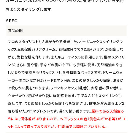
ナチュラプラス
オーガニックのスタイリングヘアワックス。髪をケアしながら気持
ちよくスタイリングします。
アルマウィン
SPEC
アルモニベルツ
商品説明
プロのスタイリストと３年がかりで開発した、オーガニックスタイリングワ
コラム・スタッフのおすすめ
ックス＆肌保護バリアクリーム。 有効成分でできた膜（バリア）が保護しな
がら、柔軟な肌を作ります。またキューティクルに作用します。髪のスタイリ
ご利用ガイド等
ング、さらに肌や唇、手などの肌のケアにも手軽に使え、天然精油のやさ
しい香りで気持ちもリラックスさせる多機能なワックスです。ドリームウォ
アカウント情報
ーカーのコンセプトはハード＆マット感。まとめ髪をしっかり固定。滑らか
ようこそ ゲスト 様
で軟らかい肌をつくります。フランキンセンス（乳香）、安息香の深い香り。
立たせたり、遊ばせたり髪に躍動感を与え、手でなんどもスタイリングし
meeting_room
person
ログイン
会員登録
直せます。まとめ髪もしっかり固定！心を安定させ、精神が澄み渡るような
落ち着いたアロマブレンドです。深くて甘い香りです。
原料である天然蜜ろ
うには、個体差がありますので、 ヘアワックスの色（黄色みがかる等）がロ
ットによって違っておりますが、 性能面では問題ございません。