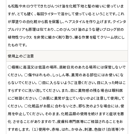
も松脂や木ロウでできたびんつけ油を化粧下地と髪の結いに使っていま
すが、とても硬く 、毎回ライターで溶かして使っているということです。これ
が厚塗りの白化粧から肌を保護し、ヘアスタイルを作り上げます。クインタ
プルバリアも原理は似ており、このびんつけ油のような硬いブロッグ状の
植物性ワックス を非常に細かく削り取り、練る作業を経てクリーム状にし
たものです。
使用上のご注意
○極端に高温又は低温の場所、直射日光のあたる場所には保管しないで
ください。 ○傷やはれもの、しっしん等、異常のある部位にはお使いにな
らないでください。 ○目に入らないようご注意ください。目に入った時はこ
すらずすぐに洗い流してください。また、目に異物感の残る場合は眼科医
にご相談ください。 ○お肌に異常が生じていないかよく注意して使用して
ください。 ○化粧品がお肌に合わないとき、即ち次のような場合には、使
用を中止してください。そのまま、化粧品類の使用を続けますと症状を悪
化 させることがありますので、皮膚科専門医等にご相談されることをお
すすめします。 （１）使用中、赤味、はれ、かゆみ、刺激、色抜け（白斑等）や