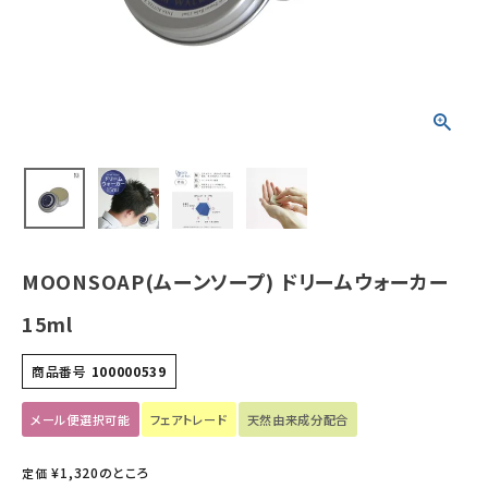
ホーム
新商品
カテゴリーから探す
美容・コスメ・香水
衛生用品
MOONSOAP(ムーンソープ) ドリームウォーカー
日用品雑貨
15ml
フェムケア
商品番号
100000539
インナー・下着・ナイトウェア
メール便選択可能
フェアトレード
天然由来成分配合
¥
1,320
のところ
定価
キッズ・ベビー・マタニティ