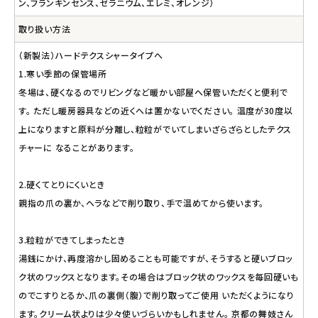
ン、フランキンセンス、ゼラニウム、エレミ、オレンジ）
取り扱い方法
（新製法）ハードテクスシャータイプへ
1.寒い季節の保管場所
冬場は、硬くなるのでリビングなど暖かい部屋へ保管いただくと便利で
す。 ただし暖房器具などの近くへは置かないでください。 温度が30度以
上になりますと原料が分離し、粒粒がでいてしまいざらざらとしたテクス
チャーに なることがあります。
2.硬くてとりにくいとき
親指の爪の裏か、ヘラなどで削り取り、手で温めてから使います。
3.粒粒ができてしまったとき
湯銭にかけ、再度溶かし固めることも可能ですが、そうすると硬いブロッ
ク状のワックスとなります。その場合はブロック状のワックスを毎回硬いも
のでこすりとるか、爪の裏側（腹）で削り取ってご使用 いただくようになり
ます。クリーム状よりは少々使いづらいかもしれません。 京都の舞妓さん