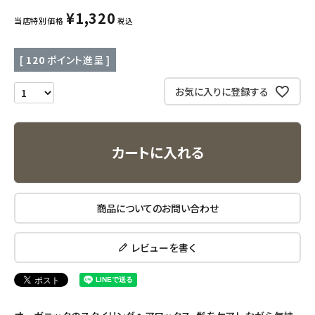
¥
1,320
当店特別価格
税込
キッチン用品
[
120
ポイント進呈 ]
フード・ドリンク
お気に入りに登録する
ブランド
定期購入
カートに入れる
オリジナルブランド
ナチュラムーン
商品についてのお問い合わせ
エコリュクス
レビューを書く
エコメイト