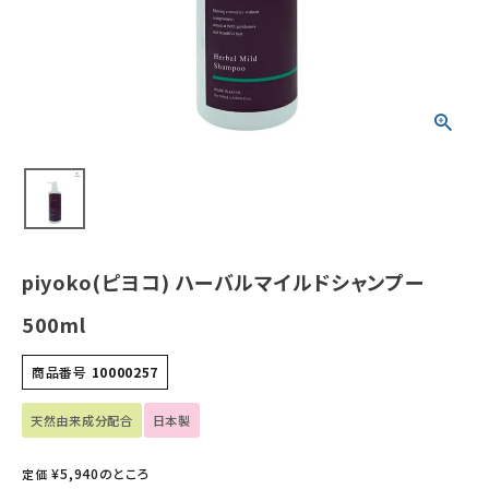
ホーム
新商品
カテゴリーから探す
美容・コスメ・香水
衛生用品
piyoko(ピヨコ) ハーバルマイルドシャンプー
日用品雑貨
500ml
フェムケア
商品番号
10000257
インナー・下着・ナイトウェア
天然由来成分配合
日本製
¥
5,940
のところ
定価
キッズ・ベビー・マタニティ