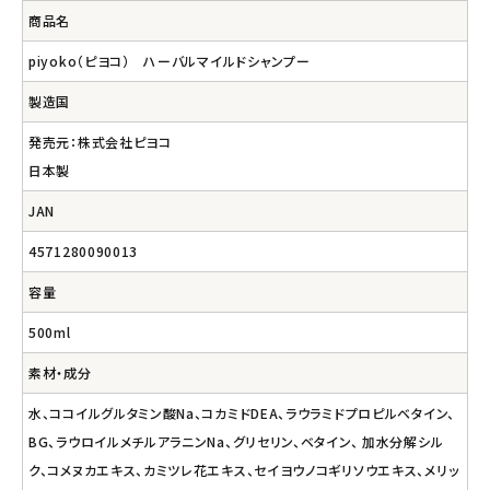
商品名
piyoko（ピヨコ） ハーバルマイルドシャンプー
製造国
発売元：株式会社ピヨコ
日本製
JAN
4571280090013
容量
500ml
素材・成分
水、ココイルグルタミン酸Na、コカミドDEA、ラウラミドプロピルベタイン、
BG、ラウロイルメチルアラニンNa、グリセリン、ベタイン、 加水分解シル
ク、コメヌカエキス、カミツレ花エキス、セイヨウノコギリソウエキス、メリッ