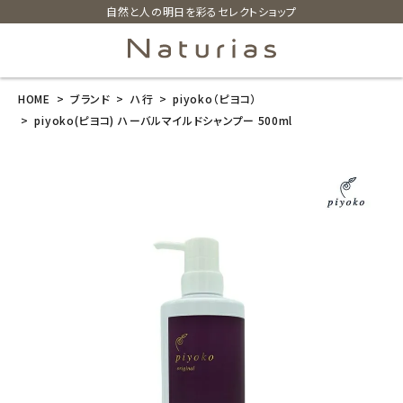
自然と人の明日を彩るセレクトショップ
HOME
ブランド
ハ行
piyoko（ピヨコ）
search
piyoko(ピヨコ) ハーバルマイルドシャンプー 500ml
piyoko(ピヨ
コ) ハーバルマ
イルドシャンプ
ー 500ml
¥
5,940
(税込)