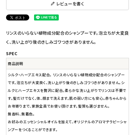
ナチュラプラス
レビューを書く
アルマウィン
アルモニベルツ
リンスのいらない植物成分配合のシャンプーです。泡立ちが大変良
く、洗い上がり後のきしみゴワつきがありません。
コラム・スタッフのおすすめ
SPEC
ご利用ガイド等
商品説明
シルク・ハーブエキス配合。 リンスのいらない植物成分配合のシャンプー
アカウント情報
です。泡立ちが大変良く、洗い上がり後のきしみゴワつきがありません。シ
ようこそ ゲスト 様
ルクとハーブエキスを贅沢に配合。柔らかな洗い上がりでリンスは不要で
す。髪だけでなく、体、顔まで洗えます。肌の弱い方にも安心。赤ちゃんから
meeting_room
person
ログイン
会員登録
お年寄りまで、家族全員でお使い頂けます。髪質も選びません。
無香料、無着色。
お好みのエッセンシャルオイルを加えて、オリジナルのアロマテラピーシャ
ンプーをつくることができます。