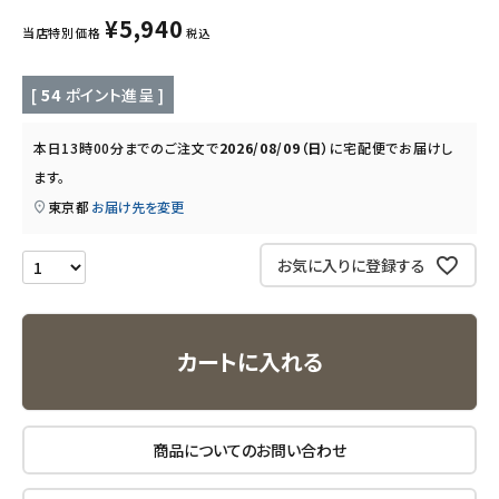
¥
5,940
当店特別価格
税込
キッチン用品
[
54
ポイント進呈 ]
フード・ドリンク
本日
13時00分
までのご注文で
2026/08/09（日）
に
宅配便
でお届けし
ブランド
ます。
東京都
お届け先を変更
定期購入
お気に入りに登録する
オリジナルブランド
ナチュラムーン
カートに入れる
エコリュクス
エコメイト
商品についてのお問い合わせ