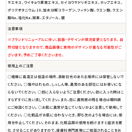
サエキス、ウイキョウ果実エキス、セイヨウヤドリギエキス、ホップエキス、
ポリクオタニウム-10、加水分解コラーゲン、フィチン酸、クエン酸、クエン
酸Na、塩化Na、尿素、エタノール、銀
注意事項
※ブランドリニューアルに伴い、容器・デザインが順次変更となります。 自
然切替となりますので、商品画像と実物のデザインが異なる可能性がご
ざいます。予めご了承くださいませ。
使用上のご注意
○極端に高温又は低温の場所、直射日光のあたる場所には保管しないで
ください。 ○傷やはれもの、しっしん等、異常のある部位にはお使いにな
らないでください。 ○目に入らないようご注意ください。目に入った時はこ
すらずすぐに洗い流してください。また、目に異物感の残る場合は眼科医
にご相談ください。 ○お肌に異常が生じていないかよく注意して使用して
ください。 ○化粧品がお肌に合わないとき、即ち次のような場合には、使
用を中止してください。そのまま、化粧品類の使用を続けますと症状を悪
化 させることがありますので、皮膚科専門医等にご相談されることをお