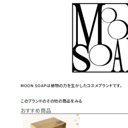
meeting_room
person
ログイン
会員登録
MOON SOAPは植物の力を生かしたコスメブランドです。
このブランドのその他の商品をみる
おすすめ商品