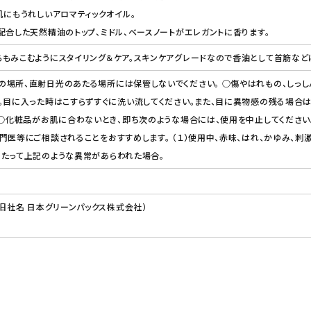
肌にもうれしいアロマティックオイル。
配合した天然精油のトップ、ミドル、ベースノートがエレガントに香ります。
もみこむようにスタイリング＆ケア。スキンケアグレードなので香油として首筋など
場所、直射日光のあたる場所には保管しないでください。 ○傷やはれもの、しっし
。目に入った時はこすらずすぐに洗い流してください。また、目に異物感の残る場合
 ○化粧品がお肌に合わないとき、即ち次のような場合には、使用を中止してくださ
門医等にご相談されることをおすすめします。 （１）使用中、赤味、はれ、かゆみ、刺激
あたって上記のような異常があらわれた場合。
（旧社名 日本グリーンパックス株式会社）