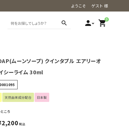
ようこそ ゲスト 様
0
person
shopping_cart
search
OAP(ムーンソープ) クインタプル エアリーオ
イシーライム 30ml
0001095
天然由来成分配合
日本製
のところ
¥
2,200
税込