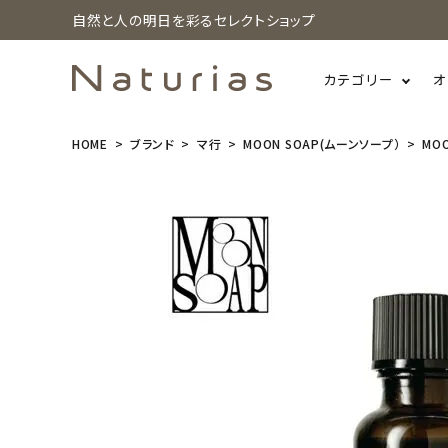
自然と人の明日を彩るセレクトショップ
カテゴリー
オ
HOME
ブランド
マ行
MOON SOAP(ムーンソープ）
MO
search
MOONSOAP
(ムーンソー
プ) クインタ
プル エアリ