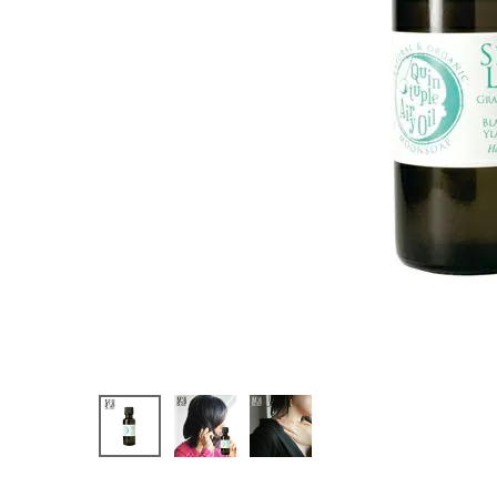
ーオイル ス
パイシーライ
ム 30ml
¥
2,200
(税込)
ホーム
新商品
カテゴリーから探す
美容・コスメ・香水
衛生用品
日用品雑貨