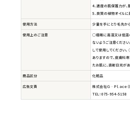
4．適度の肌保護力が、
エコリュクス
5．良質の植物オイルに
エコメイト
使用方法
少量を手にとり毛先から
使用上のご注意
○極端に高温又は低温の
ナチュラプラス
ないようご注意ください
して使用してください。
アルマウィン
ありますので、皮膚科専
たお肌に、直射日光が
アルモニベルツ
商品区分
化粧品
コラム・スタッフのおすすめ
広告文責
株式会社Ｇ‐Ｐｌａｃｅ
TEL：075-954-5158
ご利用ガイド等
アカウント情報
ようこそ ゲスト 様