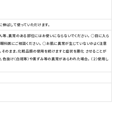
に伸ばして使っていただけます。
ん等、異常のある部位にはお使いにならないでください。 ○目に入ら
は眼科医にご相談ください。 ○お肌に異常が生じていないかよく注意
い。そのまま、化粧品類の使用を続けますと症状を悪化 させることが
、色抜け（白斑等）や黒ずみ等の異常があらわれた場合。 （２）使用し