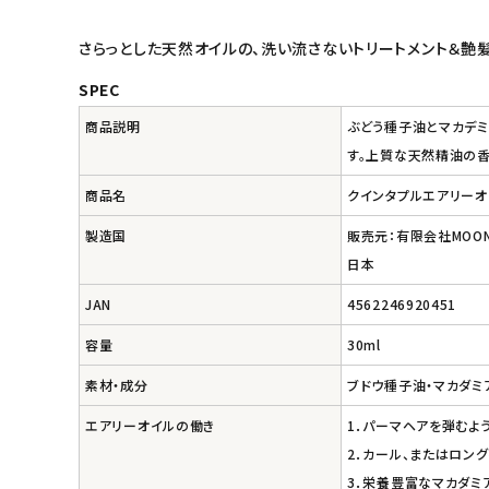
フェムケア
さらっとした天然オイルの、洗い流さないトリートメント＆艶髪
インナー・下着・ナイトウェア
SPEC
商品説明
ぶどう種子油とマカデ
キッズ・ベビー・マタニティ
す。上質な天然精油の香
キッチン用品
商品名
クインタプルエアリーオ
製造国
販売元：有限会社MOO
フード・ドリンク
日本
ブランド
JAN
4562246920451
容量
30ml
定期購入
素材・成分
ブドウ種子油・マカダミ
オリジナルブランド
エアリーオイルの働き
1．パーマヘアを弾むよ
2．カール、またはロン
ナチュラムーン
3．栄養豊富なマカダミ