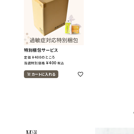
特別梱包サービス
¥
400
のところ
定価
¥
400
当店特別価格
税込
カートに入れる