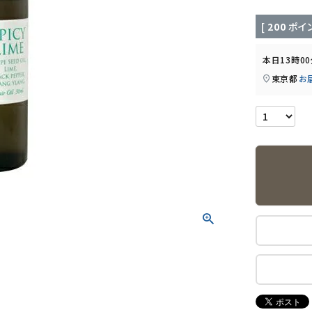
[
200
ポイン
本日
13時0
東京都
お