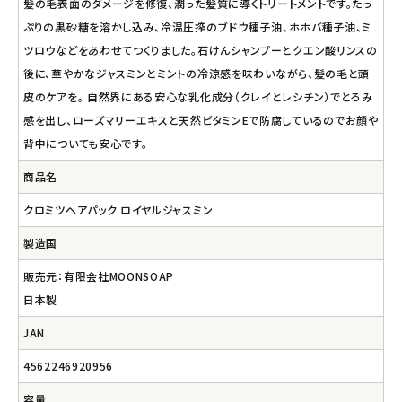
髪の毛表面のダメージを修復、潤った髪質に導くトリートメントです。たっ
ぷりの黒砂糖を溶かし込み、冷温圧搾のブドウ種子油、ホホバ種子油、ミ
ツロウなどをあわせてつくりました。石けんシャンプーとクエン酸リンスの
後に、華やかなジャスミンとミントの冷涼感を味わいながら、髪の毛と頭
皮のケアを。 自然界にある安心な乳化成分（クレイとレシチン）でとろみ
感を出し、ローズマリーエキスと天然ビタミンEで防腐しているのでお顔や
背中についても安心です。
商品名
クロミツヘアパック ロイヤルジャスミン
製造国
販売元：有限会社MOONSOAP
日本製
JAN
4562246920956
容量