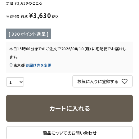
¥
3,630
のところ
定価
キッズ・ベビー・マタニティ
¥
3,630
当店特別価格
税込
キッチン用品
[
330
ポイント進呈 ]
フード・ドリンク
本日
13時00分
までのご注文で
2026/08/10（月）
に
宅配便
でお届けし
ます。
ブランド
東京都
お届け先を変更
定期購入
お気に入りに登録する
オリジナルブランド
ナチュラムーン
カートに入れる
エコリュクス
商品についてのお問い合わせ
エコメイト