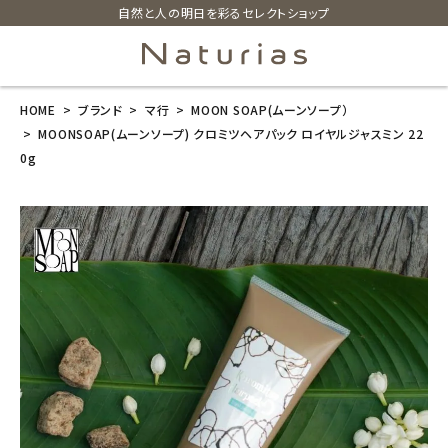
自然と人の明日を彩るセレクトショップ
HOME
ブランド
マ行
MOON SOAP(ムーンソープ）
search
MOONSOAP(ムーンソープ) クロミツヘアパック ロイヤルジャスミン 22
0g
MOONSOAP
(ムーンソープ)
クロミツヘアパ
ック ロイヤル
ジャスミン 220
g