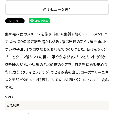
レビューを書く
ナチュラプラス
アルマウィン
髪の毛表面のダメージを修復、潤った髪質に導くトリートメントで
アルモニベルツ
す。たっぷりの黒砂糖を溶かし込み、冷温圧搾のブドウ種子油、ホ
ホバ種子油、ミツロウなどをあわせてつくりました。石けんシャン
コラム・スタッフのおすすめ
プーとクエン酸リンスの後に、華やかなジャスミンとミントの冷涼
ご利用ガイド等
感を味わいながら、髪の毛と頭皮のケアを。 自然界にある安心な
乳化成分（クレイとレシチン）でとろみ感を出し、ローズマリーエキ
アカウント情報
スと天然ビタミンEで防腐しているのでお顔や背中についても安心
ようこそ ゲスト 様
です。
meeting_room
person
SPEC
ログイン
会員登録
商品説明