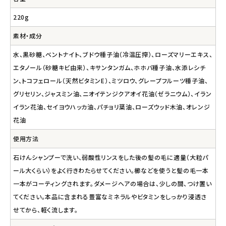
220g
素材・成分
水、黒砂糖、ベントナイト、ブドウ種子油（冷温圧搾）、ローズマリーエキス、
エタノール（砂糖キビ由来）、キサンタンガム、ホホバ種子油、水添レシチ
ン、トコフェロール（天然ビタミンE）、ミツロウ、グレープフルーツ種子油、
グリセリン、ジャスミン油、ニオイテンジクアオイ花油（ゼラニウム）、イラン
イラン花油、セイヨウハッカ油、パチョリ葉油、ローズウッド木油、オレンジ
花油
使用方法
石けんシャンプーで洗い、弱酸性リンスをした後の髪の毛に適量（大粒パ
ール大くらい）をよく行きわたらせてください。櫛などを使うと髪の毛一本
一本がコーティングされます。ダメージヘアの場合は、少しの間、つけ置い
てください。本品に含まれる豊富なミネラルやビタミンをしっかり浸透さ
せてから、軽く流します。