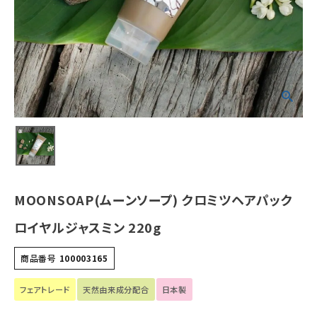
¥
3,630
(税込)
ホーム
新商品
カテゴリーから探す
美容・コスメ・香水
MOONSOAP(ムーンソープ) クロミツヘアパック
衛生用品
ロイヤルジャスミン 220g
日用品雑貨
商品番号
100003165
フェムケア
フェアトレード
天然由来成分配合
日本製
インナー・下着・ナイトウェア