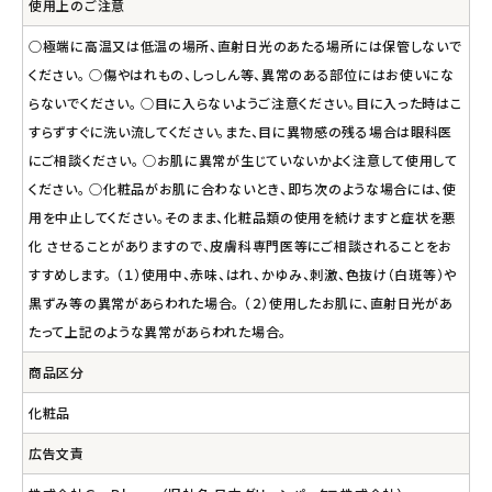
使用上のご注意
○極端に高温又は低温の場所、直射日光のあたる場所には保管しないで
ください。 ○傷やはれもの、しっしん等、異常のある部位にはお使いにな
らないでください。 ○目に入らないようご注意ください。目に入った時はこ
すらずすぐに洗い流してください。また、目に異物感の残る場合は眼科医
にご相談ください。 ○お肌に異常が生じていないかよく注意して使用して
ください。 ○化粧品がお肌に合わないとき、即ち次のような場合には、使
用を中止してください。そのまま、化粧品類の使用を続けますと症状を悪
化 させることがありますので、皮膚科専門医等にご相談されることをお
すすめします。 （１）使用中、赤味、はれ、かゆみ、刺激、色抜け（白斑等）や
黒ずみ等の異常があらわれた場合。 （２）使用したお肌に、直射日光があ
たって上記のような異常があらわれた場合。
商品区分
化粧品
広告文責