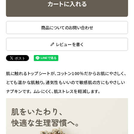
カートに入れる
エコリュクス
エコメイト
商品についてのお問い合わせ
ナチュラプラス
レビューを書く
アルマウィン
アルモニベルツ
肌に触れるトップシートが、コットン100％だからお肌にやさしく、
コラム・スタッフのおすすめ
とても温かな肌触り。通気性もいいので敏感肌の方にもやさしい
ナプキンです。 ムレにくく、肌ストレスを軽減します。
ご利用ガイド等
アカウント情報
ようこそ ゲスト 様