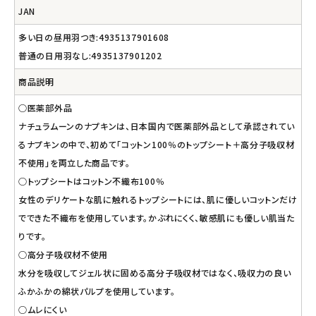
JAN
多い日の昼用羽つき:4935137901608
普通の日用羽なし:4935137901202
商品説明
○医薬部外品
ナチュラムーンのナプキンは、日本国内で医薬部外品として承認されてい
るナプキンの中で、初めて「コットン100％のトップシート＋高分子吸収材
不使用」を両立した商品です。
○トップシートはコットン不織布100％
女性のデリケートな肌に触れるトップシートには、肌に優しいコットンだけ
でできた不織布を使用しています。かぶれにくく、敏感肌にも優しい肌当た
りです。
○高分子吸収材不使用
水分を吸収してジェル状に固める高分子吸収材ではなく、吸収力の良い
ふかふかの綿状パルプを使用しています。
○ムレにくい