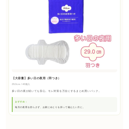
【大容量】多い日の夜用（羽つき）
29.0cm / 40個入
多い日の夜が続いても安心。モレ対策を万全にするまとめ買いパック。
おすすめ：
毎月の夜用を切らさず、お家にゆとりを持って備えたい方に。