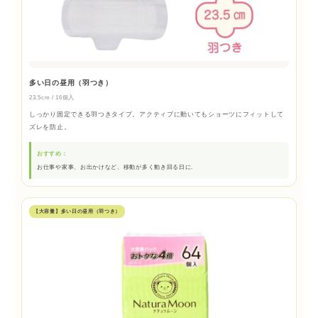
多い日の昼用（羽つき）
23.5cm / 16個入
しっかり固定できる羽つきタイプ。アクティブに動いてもショーツにフィットして
ズレを防止。
おすすめ：
お仕事や家事、お出かけなど、移動が多く動き回る日に.
【大容量】多い日の昼用（羽つき）