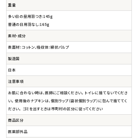
重量
多い日の昼用羽つき:145g
普通の日用羽なし:165g
素材・成分
表面材：コットン、吸収体：綿状パルプ
製造国
日本
注意事項
お肌に合わない時は、医師にご相談ください。 トイレに捨てないでくださ
い。 使用後のナプキンは、個別ラップ（袋状個別ラップ）に包んで捨ててく
ださい。 ゴミを出すときは市町村の区分に従ってください
商品区分
医薬部外品