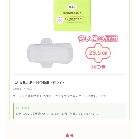
【大容量】多い日の昼用（羽つき）
23.5cm / 64個入
ストックに便利で毎月のブルーデイを支える頼れるまとめ買いサイズ。
おすすめ：
お気に入りの昼用羽つきを、たっぷりお得に常備しておきたい方に。
夜用