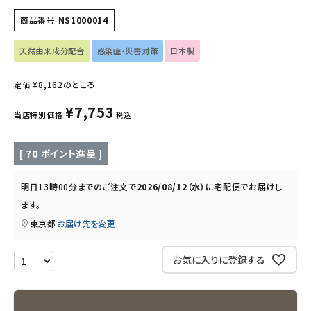
フェムケア
商品番号
NS1000014
インナー・下着・ナイトウェア
天然由来成分配合
感染症・災害対策
日本製
キッズ・ベビー・マタニティ
¥
8,162
のところ
定価
¥
7,753
キッチン用品
当店特別価格
税込
フード・ドリンク
[
70
ポイント進呈 ]
ブランド
明日
13時00分
までのご注文で
2026/08/12（水）
に
宅配便
でお届けし
ます。
定期購入
東京都
お届け先を変更
オリジナルブランド
お気に入りに登録する
ナチュラムーン