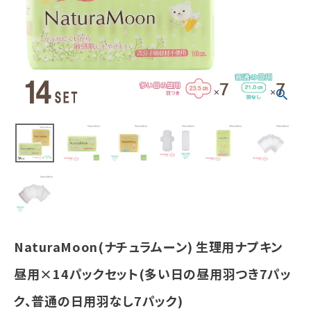
つき7パック、普
通の日用羽な
し7パック)
¥
7,753
(税込)
ホーム
新商品
カテゴリーから探す
美容・コスメ・香水
NaturaMoon(ナチュラムーン) 生理用ナプキン
衛生用品
昼用×14パックセット(多い日の昼用羽つき7パッ
日用品雑貨
ク、普通の日用羽なし7パック)