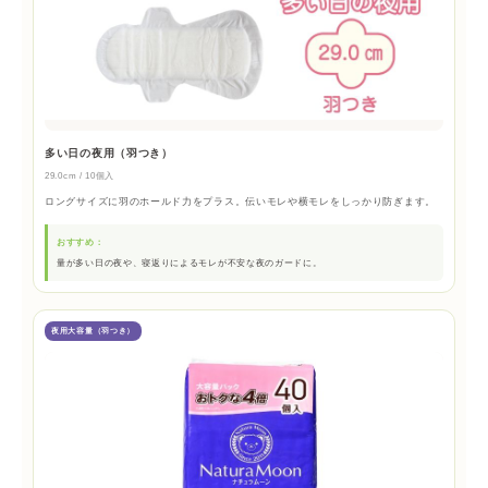
多い日の夜用（羽つき）
29.0cm / 10個入
ロングサイズに羽のホールド力をプラス。伝いモレや横モレをしっかり防ぎます。
おすすめ：
量が多い日の夜や、寝返りによるモレが不安な夜のガードに。
夜用大容量（羽つき）