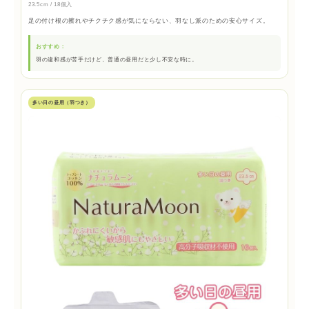
23.5cm / 18個入
足の付け根の擦れやチクチク感が気にならない、羽なし派のための安心サイズ。
おすすめ：
羽の違和感が苦手だけど、普通の昼用だと少し不安な時に。
多い日の昼用（羽つき）