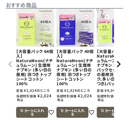
おすすめ商品
【大容量パック 64個
【大容量パック 40個
【大容量パック】
入】
入】
NaturaMoon(
NaturaMoon(ナチ
NaturaMoon(ナチ
ュラムーン) 生理
ュラムーン) 生理用
ュラムーン) 生理用
ナプキン 羽つき×
ナプキン (多い日の
ナプキン (多い日の
パックセット(多
昼用) 羽つき トップ
夜用) 羽つきトップ
の昼用羽つき1パ
シートコットン
シートコットン
ク、多い日の夜用
100％
100％
つき1パック)
¥
2,024
のところ
¥
2,024
のところ
¥
4,048
のとこ
定価
定価
定価
¥
2,024
¥
2,024
¥
4,0
当店特別価格
当店特別価格
当店特別価格
税込
税込
税込
カートに入れ
カートに入れ
カートに入れ
る
る
る