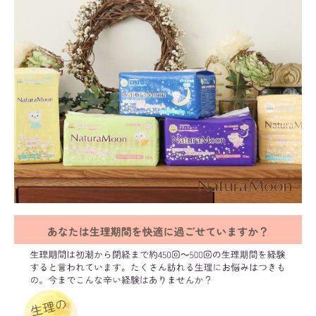
meeting_room
person
ログイン
会員登録