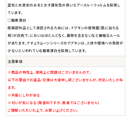
空気と水蒸気のみをとおす通気性の良いエアースルーフィルムを採用し
ています。
○酸素漂白
医薬部外品として承認されるためには、ナプキンの使用面（肌に当たる
側）が白色で、においはほとんどなく、異物を含まないなど厳格なルール
があります。ナチュラムーンシリーズのナプキンは、人体や環境への負荷が
少ないといわれている酸素漂白を採用しています。
注意事項
※商品の特性上、使用上に問題はございませんので、
以下の理由での返品・交換は大変申し訳ございませんが、対応いたしかね
ます。
※外装にしわがある
※匂いが気になる（無香料ですが、無臭ではございません）
ご理解いただいた上で、お買い上げください。