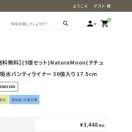
ようこそ ゲスト 様
0
person
shopping_cart
search
送料無料】(5個セット)NaturaMoon(ナチュ
 吸水パンティライナー 30個入り 17.5cm
0003368
配合
感染症・災害対策
¥
3,448
税込