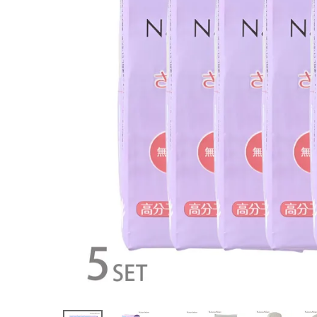
チュラムー
ン) 吸水パン
ティライナー
30個入り 1
7.5cm
¥
3,448
(税込)
ホーム
新商品
カテゴリーから探す
美容・コスメ・香水
衛生用品