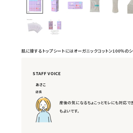
日用品雑貨
フェムケア
インナー・下着・ナイトウェア
キッズ・ベビー・マタニティ
肌に接するトップシートにはオーガニックコットン100％の
キッチン用品
STAFF VOICE
フード・ドリンク
あさこ
店長
ブランド
産後の気になるちょこっとモレにも対応でき
定期購入
もよいです。
オリジナルブランド