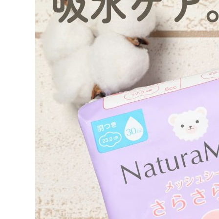
ようこそ ゲスト 様
meeting_room
person
ログイン
会員登録