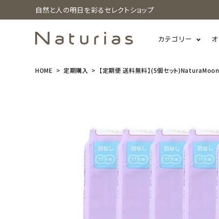
自然と人の明日を彩るセレクトショップ
カテゴリー
オ
HOME
定期購入
【定期便 送料無料】(5個セット)NaturaMoo
search
【定期便 送
料無料】(5個
セット)Natu
raMoon(ナ