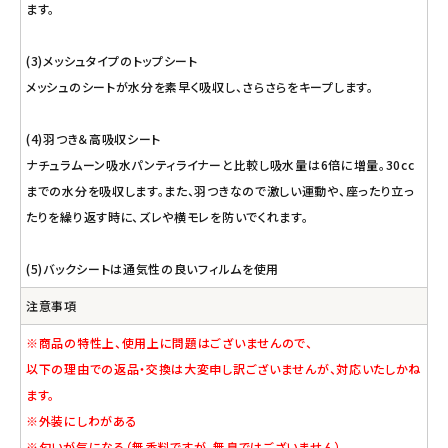
ます。
(3)メッシュタイプのトップシート
メッシュのシートが水分を素早く吸収し、さらさらをキープします。
(4)羽つき＆高吸収シート
ナチュラムーン吸水パンティライナーと比較し吸水量は6倍に増量。30cc
までの水分を吸収します。また、羽つきなので激しい運動や、座ったり立っ
たりを繰り返す時に、ズレや横モレを防いでくれます。
(5)バックシートは通気性の良いフィルムを使用
注意事項
※商品の特性上、使用上に問題はございませんので、
以下の理由での返品・交換は大変申し訳ございませんが、対応いたしかね
ます。
※外装にしわがある
※匂いが気になる（無香料ですが、無臭ではございません）