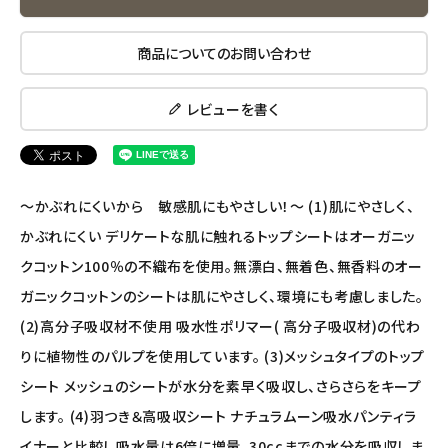
ナチュラプラス
商品についてのお問い合わせ
アルマウィン
レビューを書く
アルモニベルツ
コラム・スタッフのおすすめ
～かぶれにくいから 敏感肌にもやさしい！～ (1)肌にやさしく、
かぶれにくい デリケートな肌に触れるトップシートはオーガニッ
ご利用ガイド等
クコットン100％の不織布を使用。無漂白、無着色、無香料のオー
ガニックコットンのシートは肌にやさしく、環境にも考慮しました。
アカウント情報
(2)高分子吸収材不使用 吸水性ポリマー( 高分子吸収材)の代わ
ようこそ ゲスト 様
りに植物性のパルプを使用しています。 (3)メッシュタイプのトップ
meeting_room
person
ログイン
会員登録
シート メッシュのシートが水分を素早く吸収し、さらさらをキープ
します。 (4)羽つき＆高吸収シート ナチュラムーン吸水パンティラ
イナーと比較し吸水量は6倍に増量。30ccまでの水分を吸収しま