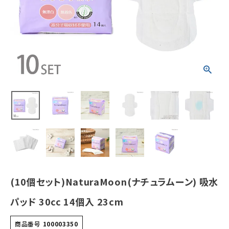
¥
6,930
(税込)
ホーム
新商品
カテゴリーから探す
美容・コスメ・香水
衛生用品
日用品雑貨
(10個セット)NaturaMoon(ナチュラムーン) 吸水
フェムケア
パッド 30cc 14個入 23cm
インナー・下着・ナイトウェア
商品番号
100003350