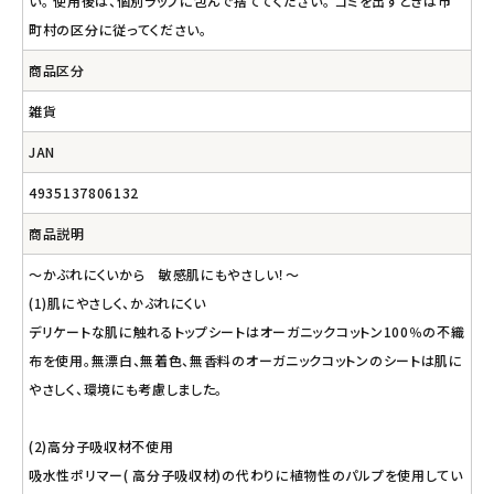
い。 使用後は、個別ラップに包んで捨ててください。 ゴミを出すときは市
町村の区分に従ってください。
商品区分
雑貨
JAN
4935137806132
商品説明
～かぶれにくいから 敏感肌にもやさしい！～
(1)肌にやさしく、かぶれにくい
デリケートな肌に触れるトップシートはオーガニックコットン100％の不織
布を使用。無漂白、無着色、無香料のオーガニックコットンのシートは肌に
やさしく、環境にも考慮しました。
(2)高分子吸収材不使用
吸水性ポリマー( 高分子吸収材)の代わりに植物性のパルプを使用してい