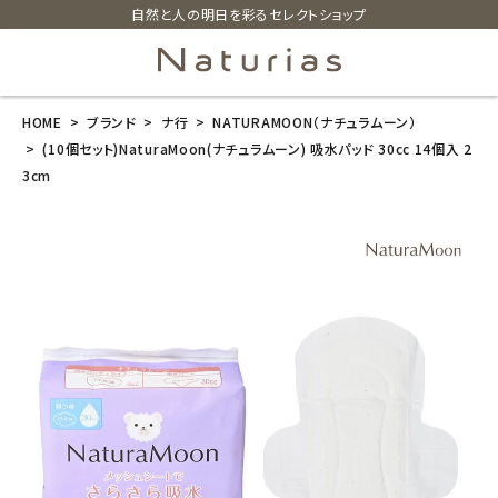
自然と人の明日を彩るセレクトショップ
HOME
ブランド
ナ行
NATURAMOON（ナチュラムーン）
search
(10個セット)NaturaMoon(ナチュラムーン) 吸水パッド 30cc 14個入 2
3cm
(10個セット)N
aturaMoon
(ナチュラムー
ン) 吸水パッド
30cc 14個入
23cm