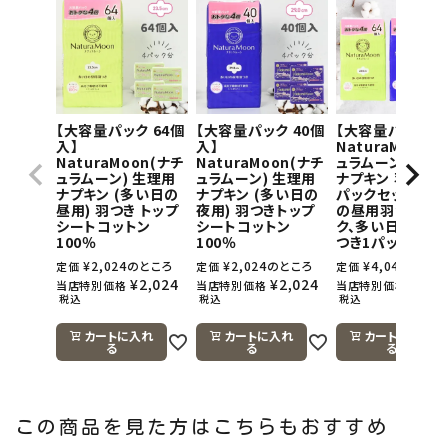
【大容量パック 64個
【大容量パック 40個
【大容量パック】
入】
入】
NaturaMoon(
NaturaMoon(ナチ
NaturaMoon(ナチ
ュラムーン) 生理
ュラムーン) 生理用
ュラムーン) 生理用
ナプキン 羽つき×
ナプキン (多い日の
ナプキン (多い日の
パックセット(多
昼用) 羽つき トップ
夜用) 羽つきトップ
の昼用羽つき1パ
シートコットン
シートコットン
ク、多い日の夜用
100％
100％
つき1パック)
¥
2,024
のところ
¥
2,024
のところ
¥
4,048
のとこ
定価
定価
定価
¥
2,024
¥
2,024
¥
4,0
当店特別価格
当店特別価格
当店特別価格
税込
税込
税込
カートに入れ
カートに入れ
カートに入れ
る
る
る
この商品を見た方はこちらもおすすめ