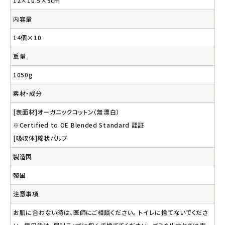
12×10.5×9cm
内容量
14個×10
重量
1050g
素材・成分
[表面材]オーガニックコットン（無漂白）
※Certified to OE Blended Standard 認証
[吸収体]綿状パルプ
製造国
韓国
注意事項
お肌に合わない時は、医師にご相談ください。 トイレに捨てないでくださ