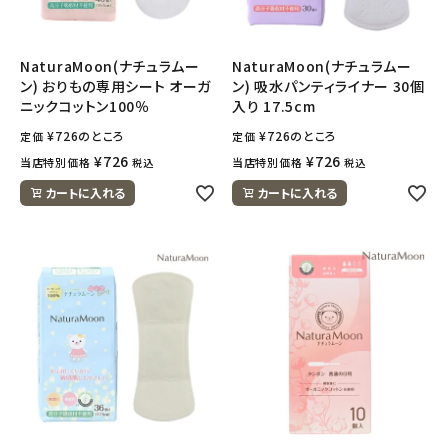
NaturaMoon(ナチュラムー
NaturaMoon(ナチュラムー
ン) おりもの専用シート オーガ
ン) 吸水パンティライナー 30個
ニックコットン100％
入り 17.5cm
¥
726
のところ
¥
726
のところ
定価
定価
¥
726
¥
726
当店特別価格
当店特別価格
税込
税込
カートに入れる
カートに入れる