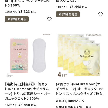
日用] 羽なし トップシートコッ
個入り 17.5cm
トン100％
¥
3,448
１回あたり
税込
¥
3,323
１回あたり
税込
詳細を見る
詳細を見る
【定期便 送料無料】(5個セッ
(4個セット)NaturaMoon(ナ
ト)NaturaMoon(ナチュラム
チュラムーン) オーガニックコッ
ーン) おりもの専用シート オー
トン マスク ふつうサイズ 7枚入
ガニックコットン100％
¥
4,180
のところ
定価
¥
3,448
１回あたり
税込
¥
3,980
当店特別価格
税込