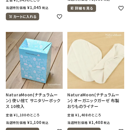
¥
1,045
当店特別価格
税込
詳細を見る
カートに入れる
NaturaMoon(ナチュラムー
NaturaMoon(ナチュラムー
ン) 使い捨て サニタリーボック
ン) オーガニックガーゼ 布製
ス 10枚入
おりものライナー
¥
1,100
のところ
¥
1,408
のところ
定価
定価
¥
1,100
¥
1,408
当店特別価格
当店特別価格
税込
税込