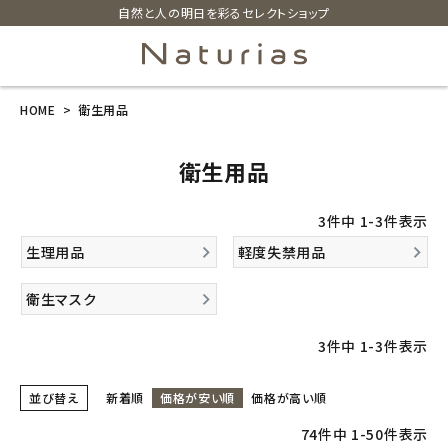
自然と人の明日を彩るセレクトショップ
HOME
衛生用品
search
衛生用品
ホーム
3
件中
1
-
3
件表示
新商品
生理用品
軽度失禁用品
カテゴリーから探す
衛生マスク
美容・コスメ・香水
3
件中
1
-
3
件表示
衛生用品
並び替え
新着順
価格が安い順
価格が高い順
74
件中
1
-
50
件表示
日用品雑貨