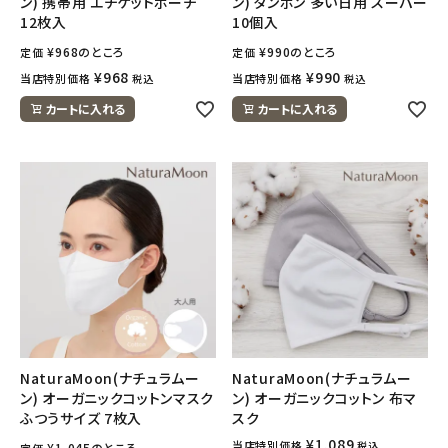
ン) 携帯用 エチケットポーチ
ン) タンポン 多い日用 スーパー
12枚入
10個入
¥
968
のところ
¥
990
のところ
定価
定価
¥
968
¥
990
当店特別価格
当店特別価格
税込
税込
カートに入れる
カートに入れる
NaturaMoon(ナチュラムー
NaturaMoon(ナチュラムー
ン) オーガニックコットンマスク
ン) オーガニックコットン 布マ
ふつうサイズ 7枚入
スク
¥
1,089
当店特別価格
税込
¥
1,045
のところ
定価