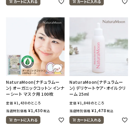
カートに入れる
カートに入れる
NaturaMoon(ナチュラムー
NaturaMoon(ナチュラムー
ン) オーガニックコットン インナ
ン) デリケートケア・オイルクリ
ーシート マスク用 100枚
ーム 25ml
¥
1,430
のところ
¥
1,848
のところ
定価
定価
¥
1,430
¥
1,478
当店特別価格
当店特別価格
税込
税込
カートに入れる
カートに入れる