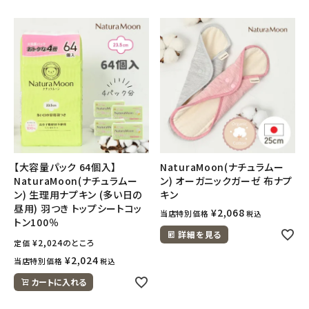
【大容量パック 64個入】
NaturaMoon(ナチュラムー
NaturaMoon(ナチュラムー
ン) オーガニックガーゼ 布ナプ
ン) 生理用ナプキン (多い日の
キン
昼用) 羽つき トップシートコッ
¥
2,068
当店特別価格
税込
トン100％
詳細を見る
¥
2,024
のところ
定価
¥
2,024
当店特別価格
税込
カートに入れる