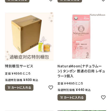
ナチュラムーン
エコリュクス
エコメイト
ナチュラプラス
アルマウィン
アルモニベルツ
特別梱包サービス
NaturaMoon(ナチュラムー
ン) タンポン 普通の日用 レギュ
¥
400
のところ
定価
ラー3個入
コラム・スタッフのおすすめ
¥
400
当店特別価格
税込
¥
440
のところ
定価
カートに入れる
¥
440
当店特別価格
税込
ご利用ガイド等
カートに入れる
アカウント情報
ようこそ ゲスト 様