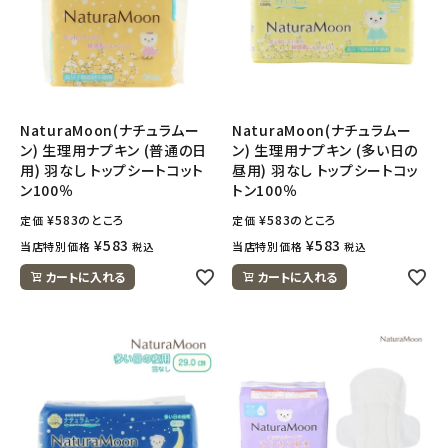
NaturaMoon(ナチュラムー
NaturaMoon(ナチュラムー
ン) 生理用ナプキン (普通の日
ン) 生理用ナプキン (多い日の
用) 羽なし トップシートコット
昼用) 羽なし トップシートコッ
ン100％
トン100％
¥
583
のところ
¥
583
のところ
定価
定価
¥
583
¥
583
当店特別価格
当店特別価格
税込
税込
カートに入れる
カートに入れる