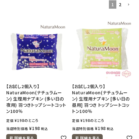
1
2
フェムケア
インナー・下着・ナイトウェア
キッズ・ベビー・マタニティ
キッチン用品
フード・ドリンク
【お試し2個入り】
【お試し2個入り】
NaturaMoon(ナチュラムー
NaturaMoon(ナチュラムー
ブランド
ン) 生理用ナプキン (多い日の
ン) 生理用ナプキン [多い日の
夜用) 羽つきトップシートコット
昼用] 羽つき トップシートコッ
定期購入
ン100％
トン100％
¥
198
のところ
¥
198
のところ
定価
定価
オリジナルブランド
¥
198
¥
198
当店特別価格
当店特別価格
税込
税込
詳細を見る
詳細を見る