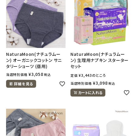
NaturaMoon(ナチュラムー
NaturaMoon(ナチュラムー
ン) オーガニックコットン サニ
ン) 生理用ナプキン スターター
タリーショーツ (昼用)
セット
¥
3,058
当店特別価格
税込
¥
3,443
のところ
定価
¥
3,098
当店特別価格
詳細を見る
税込
カートに入れる