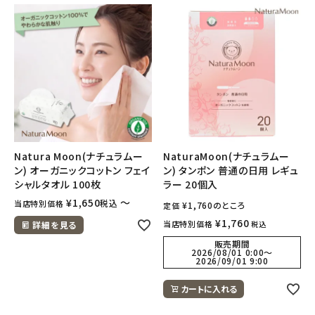
Natura Moon(ナチュラムー
NaturaMoon(ナチュラムー
ン) オーガニックコットン フェイ
ン) タンポン 普通の日用 レギュ
シャルタオル 100枚
ラー 20個入
¥
1,650
〜
税込
当店特別価格
¥
1,760
のところ
定価
¥
1,760
当店特別価格
詳細を見る
税込
販売期間
2026/08/01 0:00
〜
2026/09/01 9:00
カートに入れる