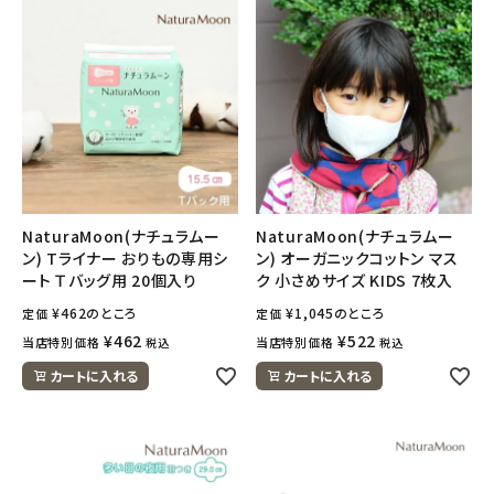
meeting_room
person
ログイン
会員登録
NaturaMoon(ナチュラムー
NaturaMoon(ナチュラムー
ン) Tライナー おりもの専用シ
ン) オーガニックコットン マス
ート Ｔバッグ用 20個入り
ク 小さめサイズ KIDS 7枚入
¥
462
のところ
¥
1,045
のところ
定価
定価
¥
462
¥
522
当店特別価格
当店特別価格
税込
税込
カートに入れる
カートに入れる