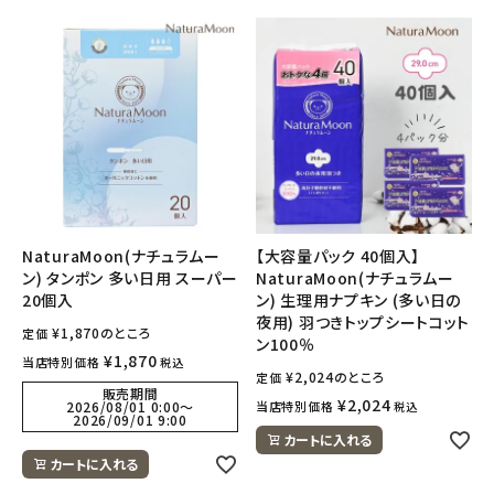
NaturaMoon(ナチュラムー
【大容量パック 40個入】
ン) タンポン 多い日用 スーパー
NaturaMoon(ナチュラムー
20個入
ン) 生理用ナプキン (多い日の
夜用) 羽つきトップシートコット
¥
1,870
のところ
定価
ン100％
¥
1,870
当店特別価格
税込
¥
2,024
のところ
定価
販売期間
¥
2,024
2026/08/01 0:00
〜
当店特別価格
税込
2026/09/01 9:00
カートに入れる
カートに入れる