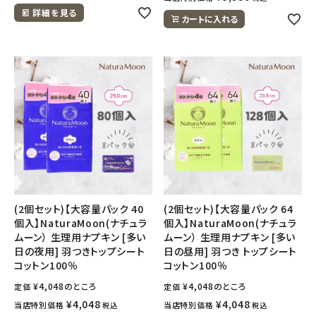
詳細を見る
カートに入れる
(2個セット)【大容量パック 40
(2個セット)【大容量パック 64
個入】NaturaMoon(ナチュラ
個入】NaturaMoon(ナチュラ
ムーン） 生理用ナプキン [多い
ムーン） 生理用ナプキン [多い
日の夜用] 羽つきトップシート
日の昼用] 羽つき トップシート
コットン100％
コットン100％
¥
4,048
のところ
¥
4,048
のところ
定価
定価
¥
4,048
¥
4,048
当店特別価格
当店特別価格
税込
税込