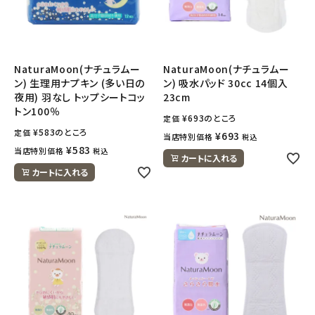
NaturaMoon(ナチュラムー
NaturaMoon(ナチュラムー
ン) 生理用ナプキン (多い日の
ン) 吸水パッド 30cc 14個入
夜用) 羽なし トップシートコッ
23cm
トン100％
¥
693
のところ
定価
¥
583
のところ
定価
¥
693
当店特別価格
税込
¥
583
当店特別価格
税込
カートに入れる
カートに入れる