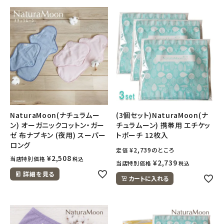
NaturaMoon(ナチュラムー
(3個セット)NaturaMoon(ナ
ン) オーガニックコットン・ガー
チュラムーン) 携帯用 エチケッ
ゼ 布ナプキン (夜用) スーパー
トポーチ 12枚入
ロング
¥
2,739
のところ
定価
¥
2,508
当店特別価格
税込
¥
2,739
当店特別価格
税込
詳細を見る
カートに入れる