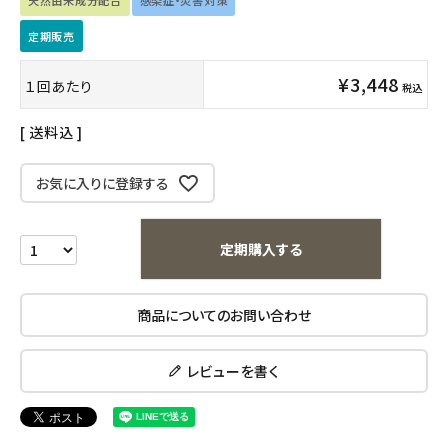
天然由来成分配合
感染症・災害対策
インナー・下着・ナイトウェア
定期販売
¥
3,448
キッズ・ベビー・マタニティ
１回あたり
税込
送料込
キッチン用品
お気に入りに登録する
フード・ドリンク
ブランド
定期購入する
定期購入
商品についてのお問い合わせ
オリジナルブランド
レビューを書く
ナチュラムーン
エコリュクス