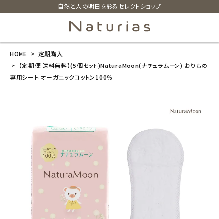
自然と人の明日を彩るセレクトショップ
HOME
定期購入
search
【定期便 送料無料】(5個セット)NaturaMoon(ナチュラムーン) おりもの
専用シート オーガニックコットン100％
【定期便 送料
無料】(5個セッ
ト)NaturaMoo
n(ナチュラムー
ン) おりもの専
用シート オー