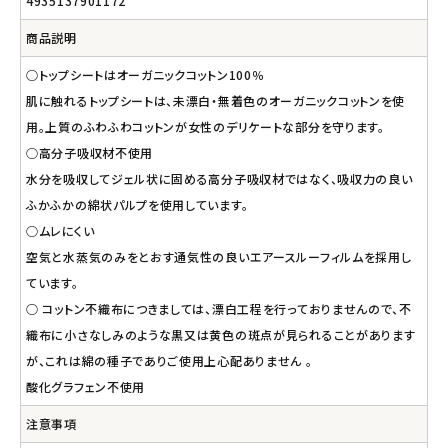
4935137901172
商品説明
○トップシートはオーガニックコットン100％
肌に触れるトップシートは、未漂白・無着色のオーガニックコットンを使
用。上質のふわふわコットンが女性のデリケートな部分を守ります。
○高分子吸収材不使用
水分を吸収してジェル状に固める高分子吸収材ではなく、吸収力の良い
ふかふかの綿状パルプを使用しています。
○ムレにくい
空気と水蒸気のみをとおす通気性の良いエアースルーフィルムを採用し
ています。
○ コットン不織布につきましては、漂白工程を行っておりませんので、不
織布に小さなしみのような黒又は黄色の斑点が見られることがあります
が、これは綿の種子でありご使用上心配ありません 。
酸化グラフェン不使用
注意事項