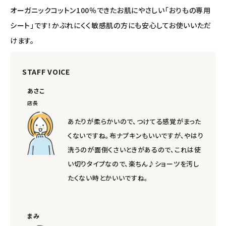
オーガニックコットン100％できたお肌にやさしい「おりもの専用
エコメイト
シート」です！かぶれにくく敏感肌の方にも安心してお使いいただ
けます。
ナチュラプラス
STAFF VOICE
アルマウィン
あさこ
アルモニベルツ
店長
あたりが柔らかいので、つけてる感覚がまった
コラム・スタッフのおすすめ
くないですね。布ナプキンもいいですが、やはり
洗うのが面倒くさいときがあるので、これは使
ご利用ガイド等
い切りタイプなので、楽ちん♪ショーツを汚し
たくない時とかいいですね。
アカウント情報
ようこそ ゲスト 様
meeting_room
person
まみ
ログイン
会員登録