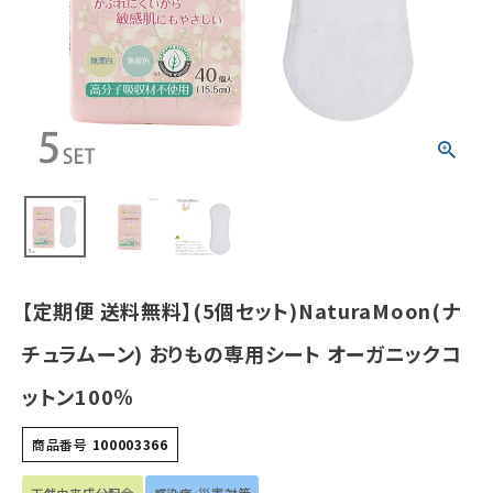
ガニックコット
ン100％
¥
3,448
(税込)
ホーム
新商品
カテゴリーから探す
美容・コスメ・香水
【定期便 送料無料】(5個セット)NaturaMoon(ナ
チュラムーン) おりもの専用シート オーガニックコ
衛生用品
ットン100％
日用品雑貨
商品番号
100003366
フェムケア