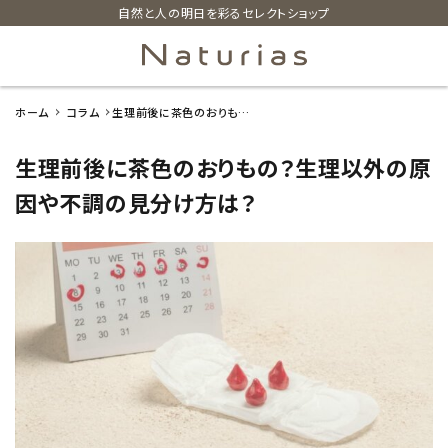
自然と人の明日を彩るセレクトショップ
ホーム
コラム
生理前後に茶色のおりもの？
search
生理以外の原因や不調の見
分け方は？
生理前後に茶色のおりもの？生理以外の原
ホーム
因や不調の見分け方は？
新着商品
カテゴリーから探す
美容・コスメ・香水
衛生用品
日用品雑貨