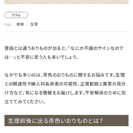
フェムケア
コラム
健康
生理
tags :
/
インナー・下着・ナイトウェア
キッズ・ベビー・マタニティ
普段とは違うおりものが出ると、「なにか不調のサインなので
は…」と不安に思う人も多いでしょう。
キッチン用品
なかでも多いのは、茶色のおりものに関するお悩みです。生理
フード
との関連性や婦人科系疾患の可能性、正常範囲と異常の見分
ブランド
け方など、気になる情報をお届けします。不安解消のために役
立ててみてください。
オリジナルブランド
生理前後に出る茶色いおりものとは？
ナチュラムーン