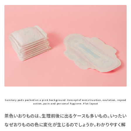
エコリュクス
エコメイト
ナチュラプラス
アルマウィン
アルモニベルツ
コラム・特集
ご利用ガイド等
Sanitary pads packed on a pink background. Concept of menstruation, ovulation, reprod
uction, pain and personal hygiene. Flat layout
茶色いおりものは、生理前後に出るケースも多いもの。いったい
なぜおりものの色に変化が生じるのでしょうか。わかりやすく解