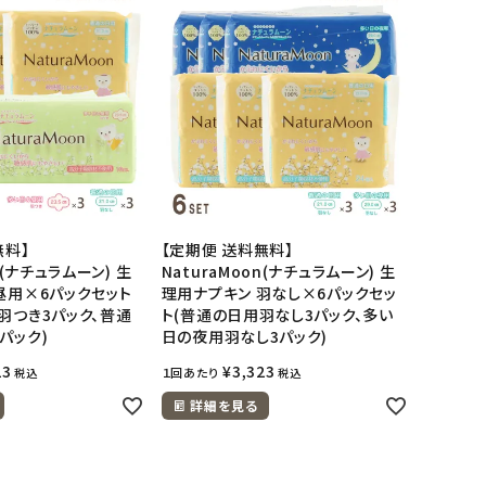
無料】
【定期便 送料無料】
n(ナチュラムーン) 生
NaturaMoon(ナチュラムーン) 生
昼用×6パックセット
理用ナプキン 羽なし×6パックセッ
羽つき3パック、普通
ト(普通の日用羽なし3パック、多い
パック)
日の夜用羽なし3パック)
23
¥
3,323
１回あたり
税込
税込
詳細を見る