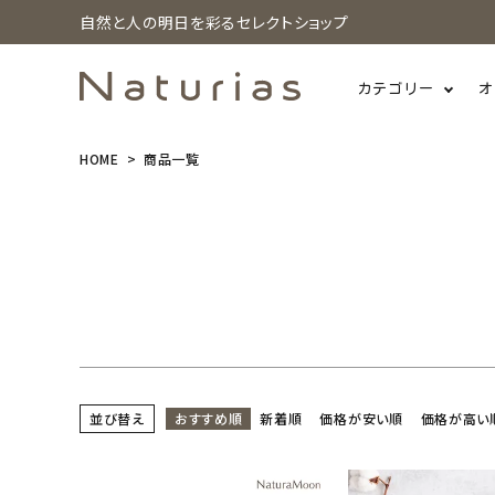
価格
自然と人の明日を彩るセレクトショップ
〜
注目ワード
カテゴリー
オ
3Rの実践
フェアトレード
天然由来成分配合
HOME
商品一覧
search
水質汚染対策
節水・節電・省エネ
防災
NE
アウトドアのお供
オールインワンコスメ
スタッ
温活・冷え対策
生理中も快適に
石けん落ちコ
ホーム
新商品
カテゴリーから探す
美容・コスメ・香水
並び替え
おすすめ順
新着順
価格が安い順
価格が高い
衛生用品