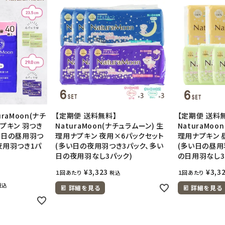
raMoon(ナチ
【定期便 送料無料】
【定期便 送料
ナプキン 羽つき
NaturaMoon(ナチュラムーン) 生
NaturaMoo
い日の昼用羽つ
理用ナプキン 夜用×6パックセット
理用ナプキン 
夜用羽つき1パ
(多い日の夜用羽つき3パック、多い
(多い日の昼用
日の夜用羽なし3パック)
の日用羽なし3
¥
3,323
¥
3,3
１回あたり
１回あたり
税込
税込
詳細を見る
詳細を見る