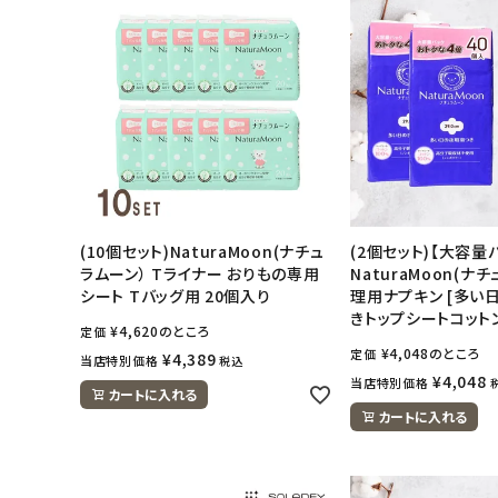
日用品雑貨
フェムケア
インナー・下着・ナイトウェア
キッズ・ベビー・マタニティ
(10個セット)NaturaMoon(ナチュ
(2個セット)【大容量パ
キッチン用品
ラムーン） Tライナー おりもの専用
NaturaMoon(ナ
シート Tバッグ用 20個入り
理用ナプキン [多い日
きトップシートコットン
フード・ドリンク
¥
4,620
のところ
定価
¥
4,048
のところ
定価
¥
4,389
当店特別価格
税込
ブランド
¥
4,048
当店特別価格
カートに入れる
カートに入れる
定期購入
オリジナルブランド