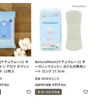
n(ナチュラムーン) オ
NaturaMoon(ナチュラムーン) オ
トン アロマ ボディシ
ーガニックコットン おりもの専用シ
ト 12枚入
ート ロング 17.5cm
ろ
¥
836
のところ
定価
60
¥
836
当店特別価格
税込
税込
カートに入れる