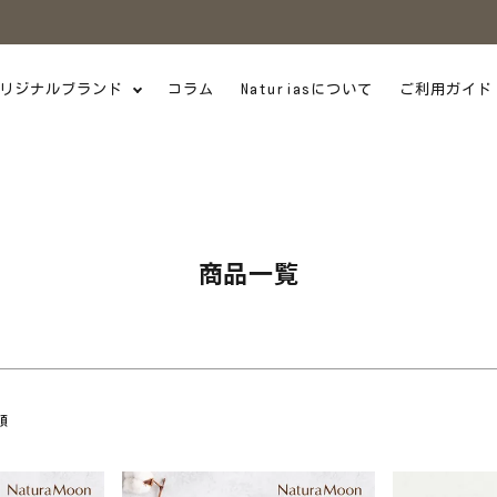
商品番号/JANコード
並び順
リジナルブランド
コラム
Naturiasについて
ご利用ガイド
新着順
価格が安い順
感染症・災害対策
日本製
W
UV・汗ケア
フ愛用
季節のオススメ
スメ
メール便
SALE
商品一覧
検索
順