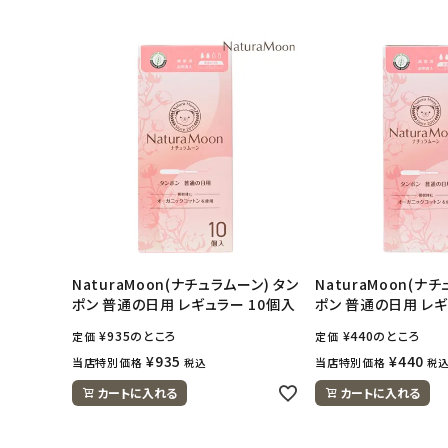
NaturaMoon(ナチュラムーン) タン
NaturaMoon(ナ
ポン 普通の日用 レギュラー 10個入
ポン 普通の日用 レ
¥
935
のところ
¥
440
のところ
定価
定価
¥
935
¥
440
当店特別価格
当店特別価格
税込
税
カートに入れる
カートに入れる