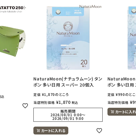
NaturaMoon(ナチュラムーン) タン
NaturaMoo
ポン 多い日用 スーパー 20個入
ポン 多い日用 
¥
1,870
のところ
¥
990
のとこ
定価
定価
税込
¥
1,870
¥
9
当店特別価格
当店特別価格
税込
販売期間
カートに入れ
2026/08/01 0:00
〜
2026/09/01 9:00
カートに入れる