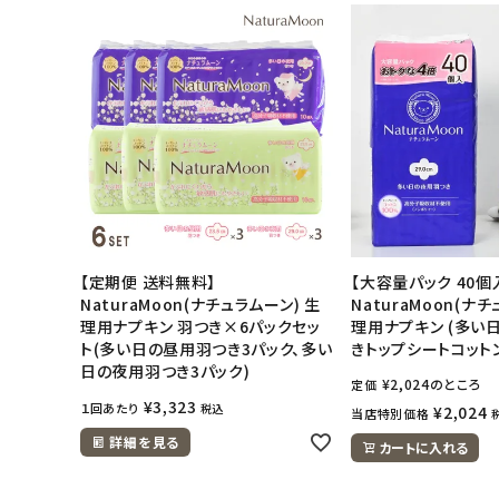
アカウント情報
ようこそ ゲスト 様
meeting_room
person
ログイン
会員登録
【定期便 送料無料】
【大容量パック 40個
NaturaMoon(ナチュラムーン) 生
NaturaMoon(ナ
理用ナプキン 羽つき×6パックセッ
理用ナプキン (多い日
ト(多い日の昼用羽つき3パック、多い
きトップシートコットン
日の夜用羽つき3パック)
¥
2,024
のところ
定価
¥
3,323
１回あたり
税込
¥
2,024
当店特別価格
詳細を見る
カートに入れる