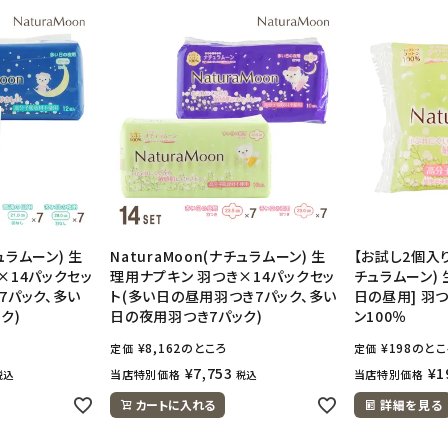
チュラムーン) 生
NaturaMoon(ナチュラムーン) 生
【お試し2個入り】
×14パックセッ
理用ナプキン 羽つき×14パックセッ
チュラムーン)
7パック、多い
ト(多い日の昼用羽つき7パック、多い
日の昼用] 羽
ク)
日の夜用羽つき7パック)
ン100％
¥
8,162
のところ
¥
198
のとこ
定価
定価
¥
7,753
¥
1
当店特別価格
当店特別価格
税込
税込
カートに入れる
詳細を見る