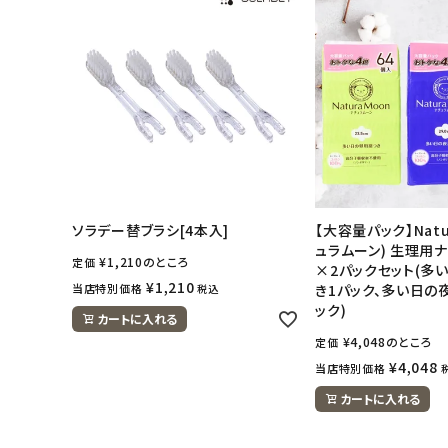
ナチュラムーン
エコリュクス
エコメイト
ナチュラプラス
ソラデー替ブラシ[4本入]
【大容量パック】Natu
アルマウィン
ュラムーン) 生理用
¥
1,210
のところ
定価
×2パックセット(多
¥
1,210
当店特別価格
き1パック、多い日の
税込
アルモニベルツ
ック)
カートに入れる
¥
4,048
のところ
定価
コラム・スタッフのおすすめ
¥
4,048
当店特別価格
カートに入れる
ご利用ガイド等