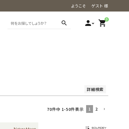
ようこそ ゲスト 様
0
person
shopping_cart
search
価格が高い順
レビュー順
詳細検索
1
2
70
件中
1
-
50
件表示