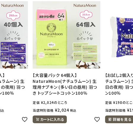
入】
【大容量パック 64個入】
【お試し2個入り】
チュラムーン) 生
NaturaMoon(ナチュラムーン) 生
チュラムーン)
の夜用) 羽つ
理用ナプキン (多い日の昼用) 羽つ
日の夜用) 羽
100％
き トップシートコットン100％
ン100％
¥
2,024
のところ
¥
198
のとこ
定価
定価
¥
2,024
¥
1
当店特別価格
当店特別価格
税込
税込
カートに入れる
詳細を見る