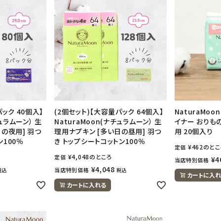
ック 40個入】
(2個セット)【大容量パック 64個入】
NaturaMoo
チュラムーン） 生
NaturaMoon(ナチュラムーン） 生
イナー おりも
の夜用] 羽つ
理用ナプキン [多い日の昼用] 羽つ
用 20個入り
100％
き トップシートコットン100％
¥
462
のとこ
定価
¥
4,048
のところ
定価
¥
4
当店特別価格
¥
4,048
当店特別価格
税込
税込
カートに入れ
カートに入れる