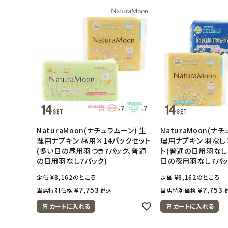
NaturaMoon(ナチュラムーン) 生
NaturaMoon(ナ
理用ナプキン 昼用×14パックセット
理用ナプキン 羽なし
(多い日の昼用羽つき7パック、普通
ト(普通の日用羽なし
の日用羽なし7パック)
日の夜用羽なし7パッ
¥
8,162
のところ
¥
8,162
のところ
定価
定価
¥
7,753
¥
7,753
当店特別価格
当店特別価格
税込
カートに入れる
カートに入れる