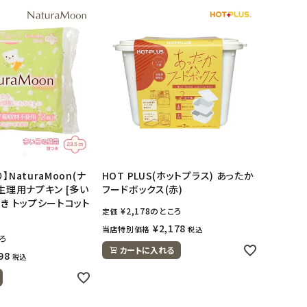
NaturaMoon(ナ
HOT PLUS(ホットプラス) あったか
 生理用ナプキン [多い
フードボックス(赤)
つき トップシートコット
¥
2,178
のところ
定価
¥
2,178
当店特別価格
税込
ろ
カートに入れる
98
税込