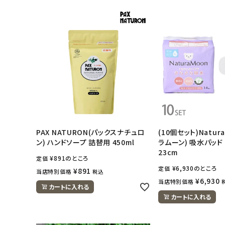
PAX NATURON(パックスナチュロ
(10個セット)Natur
ン) ハンドソープ 詰替用 450ml
ラムーン) 吸水パッド 
23cm
¥
891
のところ
定価
¥
6,930
のところ
定価
¥
891
当店特別価格
税込
¥
6,930
当店特別価格
カートに入れる
カートに入れる