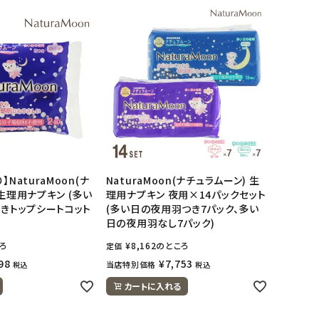
NaturaMoon(ナ
NaturaMoon(ナチュラムーン) 生
 生理用ナプキン (多い
理用ナプキン 夜用×14パックセット
つきトップシートコット
(多い日の夜用羽つき7パック、多い
日の夜用羽なし7パック)
ろ
¥
8,162
のところ
定価
98
¥
7,753
当店特別価格
税込
税込
カートに入れる