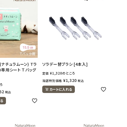
n(ナチュラムーン) Tラ
ソラデー替ブラシ [4本入]
の専用シート Ｔバッグ
¥
1,320
のところ
定価
¥
1,320
当店特別価格
税込
ろ
カートに入れる
62
税込
る