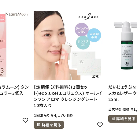
チュラムーン) タン
【定期便 送料無料】(2個セッ
だいじょうぶな
ギュラー3個入
ト)ecoluxe(エコリュクス) オールイ
ヌカ＆レザーウ
ンワン アロマ クレンジングシート
25ml
10枚入り
¥
1
当店特別価格
込
¥
4,176
１回あたり
税込
詳細を見る
詳細を見る