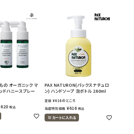
もの オーガニック マ
PAX NATURON(パックスナチュロ
ッドハニースプレー
ン) ハンドソープ 泡ボトル 260ml
¥
616
のところ
定価
,620
税込
¥
616
当店特別価格
税込
カートに入れる