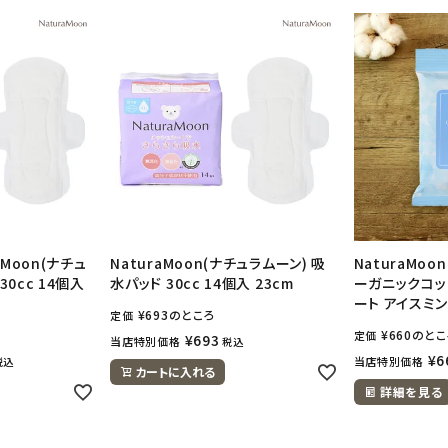
aMoon(ナチュ
NaturaMoon(ナチュラムーン) 吸
NaturaMoo
30cc 14個入
水パッド 30cc 14個入 23cm
ーガニックコッ
ート アイスミン
¥
693
のところ
定価
¥
660
のとこ
定価
¥
693
当店特別価格
税込
¥
6
当店特別価格
税込
カートに入れる
詳細を見る