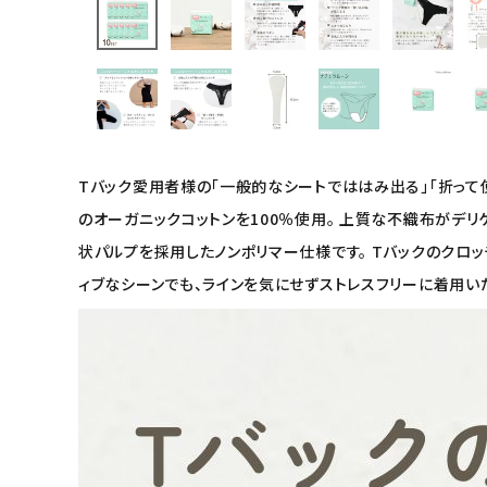
フェムケア
インナー・下着・ナイトウェア
キッズ・ベビー・マタニティ
Tバック愛用者様の「一般的なシートでははみ出る」「折って
キッチン用品
のオーガニックコットンを100％使用。 上質な不織布がデ
状パルプを採用したノンポリマー仕様です。 Tバックのクロ
フード・ドリンク
ィブなシーンでも、ラインを気にせずストレスフリーに着用い
ブランド
定期購入
オリジナルブランド