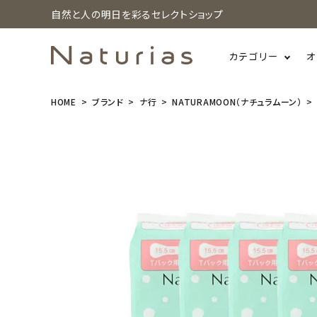
自然と人の明日を彩るセレクトショップ
カテゴリー
オ
HOME
ブランド
ナ行
NATURAMOON（ナチュラムーン）
search
(10個セット)
NaturaMoo
n(ナチュラム
ーン） Tライ