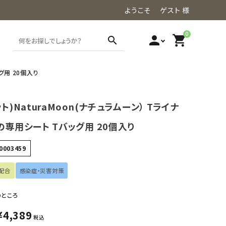
ようこそ ゲスト 様
0
person
shopping_cart
search
グ用 20個入り
ット)NaturaMoon(ナチュラムーン） Tライナ
の専用シート Tバッグ用 20個入り
0003459
配合
感染症・災害対策
のところ
¥
4,389
税込