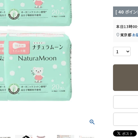
[
40
ポイン
本日
13時0
東京都
お