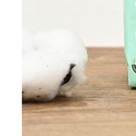
meeting_room
person
ログイン
会員登録