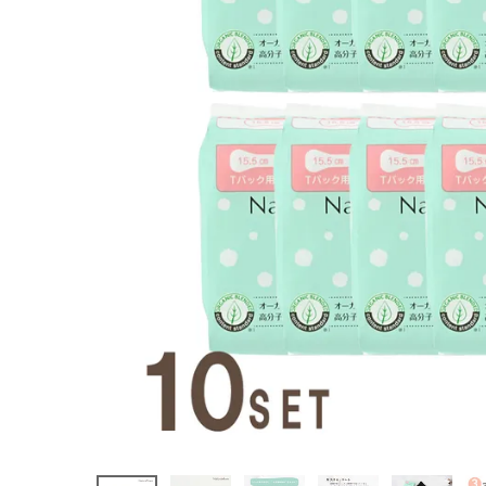
ナー おりも
の専用シート
Tバッグ用 2
0個入り
¥
4,389
(税込)
ホーム
新商品
カテゴリーから探す
美容・コスメ・香水
衛生用品
日用品雑貨