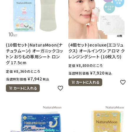
ナチュラムーン
エコリュクス
エコメイト
(10個セット)NaturaMoon(ナ
(4個セット)ecoluxe(エコリュ
ナチュラプラス
チュラムーン) オーガニックコッ
クス) オールインワン アロマ ク
トン おりもの専用シート ロン
レンジングシート (10枚入り)
グ 17.5cm
アルマウィン
¥
8,800
のところ
定価
¥
8,360
のところ
定価
¥
7,920
当店特別価格
税込
アルモニベルツ
¥
7,942
当店特別価格
税込
カートに入れる
カートに入れる
コラム・スタッフのおすすめ
ご利用ガイド等
アカウント情報
ようこそ ゲスト 様