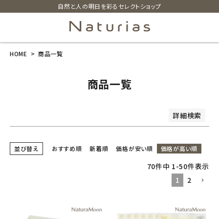
自然と人の明日を彩るセレクトショップ
商品番号/JANコード
並び順
HOME
商品一覧
search
新着順
価格が安い順
価格が高い順
レビュー順
商品一覧
ホーム
検索
詳細検索
新商品
カテゴリーから探す
並び替え
おすすめ順
新着順
価格が安い順
価格が高い順
70
件中
1
-
50
件表示
美容・コスメ・香水
1
2
衛生用品
日用品雑貨