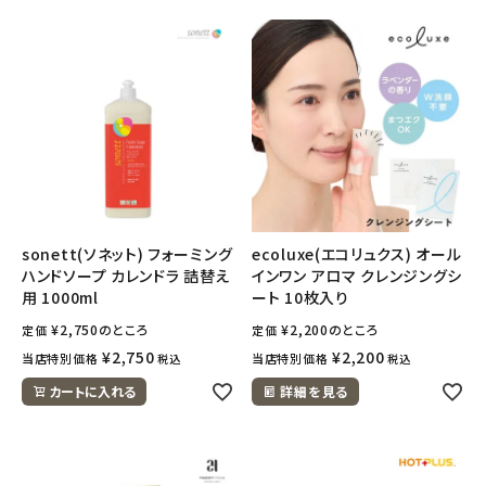
sonett(ソネット) フォーミング
ecoluxe(エコリュクス) オール
ハンドソープ カレンドラ 詰替え
インワン アロマ クレンジングシ
用 1000ml
ート 10枚入り
¥
2,750
のところ
¥
2,200
のところ
定価
定価
¥
2,750
¥
2,200
当店特別価格
当店特別価格
税込
税込
カートに入れる
詳細を見る