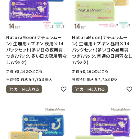
meeting_room
person
ログイン
会員登録
NaturaMoon(ナチュラムー
NaturaMoon(ナチュラムー
ン) 生理用ナプキン 夜用×14
ン) 生理用ナプキン 昼用×14
パックセット(多い日の夜用羽
パックセット(多い日の昼用羽
つき7パック、多い日の夜用羽な
つき7パック、普通の日用羽なし
し7パック)
7パック)
¥
8,162
のところ
¥
8,162
のところ
定価
定価
¥
7,753
¥
7,753
当店特別価格
当店特別価格
税込
税込
カートに入れる
カートに入れる