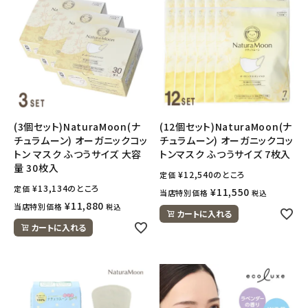
フェムケア
インナー・下着・ナイトウェア
キッズ・ベビー・マタニティ
(3個セット)NaturaMoon(ナ
(12個セット)NaturaMoon(ナ
キッチン用品
チュラムーン) オーガニックコッ
チュラムーン) オーガニックコッ
トン マスク ふつうサイズ 大容
トンマスク ふつうサイズ 7枚入
量 30枚入
フード・ドリンク
¥
12,540
のところ
定価
¥
13,134
のところ
定価
¥
11,550
当店特別価格
税込
¥
11,880
当店特別価格
税込
ブランド
カートに入れる
カートに入れる
定期購入
オリジナルブランド