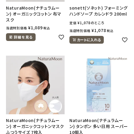
NaturaMoon(ナチュラムー
sonett(ソネット) フォーミング
ン) オーガニックコットン 布マ
ハンドソープ カレンドラ 200ml
スク
¥
1,078
のところ
定価
¥
1,089
当店特別価格
税込
¥
1,078
当店特別価格
税込
詳細を見る
カートに入れる
NaturaMoon(ナチュラムー
NaturaMoon(ナチュラムー
ン) オーガニックコットンマスク
ン) タンポン 多い日用 スーパー
ふつうサイズ 7枚入
10個入