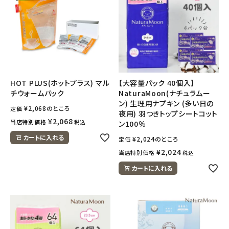
HOT PLUS(ホットプラス) マル
【大容量パック 40個入】
チウォームバック
NaturaMoon(ナチュラムー
ン) 生理用ナプキン (多い日の
¥
2,068
のところ
定価
夜用) 羽つきトップシートコット
¥
2,068
当店特別価格
税込
ン100％
カートに入れる
¥
2,024
のところ
定価
¥
2,024
当店特別価格
税込
カートに入れる