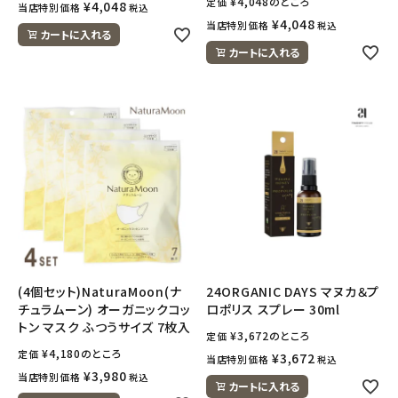
¥
4,048
のところ
定価
¥
4,048
当店特別価格
税込
¥
4,048
当店特別価格
税込
カートに入れる
カートに入れる
(4個セット)NaturaMoon(ナ
24ORGANIC DAYS マヌカ＆プ
チュラムーン) オーガニックコッ
ロポリス スプレー 30ml
トン マスク ふつうサイズ 7枚入
¥
3,672
のところ
定価
¥
4,180
のところ
定価
¥
3,672
当店特別価格
税込
¥
3,980
当店特別価格
税込
カートに入れる