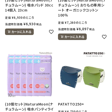
チュラムーン) 吸水パッド 30cc
チュラムーン) おりもの専用シ
14個入 23cm
ート オーガニックコットン
100％
¥
6,930
のところ
定価
¥
7,260
のところ
定価
¥
6,930
当店特別価格
税込
¥
6,897
当店特別価格
税込
カートに入れる
カートに入れる
(10個セット)NaturaMoon(ナ
PATATTO250+
チュラムーン) 吸水パンティライ
¥
4,730
のところ
定価