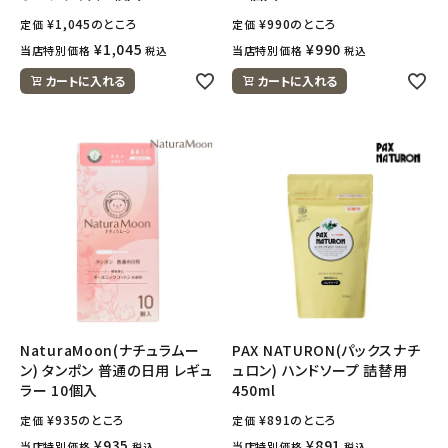
¥
1,045
のところ
¥
990
のところ
定価
定価
¥
1,045
¥
990
当店特別価格
当店特別価格
税込
税込
カートに入れる
カートに入れる
NaturaMoon(ナチュラムー
PAX NATURON(パックスナチ
ン) タンポン 普通の日用 レギュ
ュロン) ハンドソープ 詰替用
ラー 10個入
450ml
¥
935
のところ
¥
891
のところ
定価
定価
¥
935
¥
891
当店特別価格
当店特別価格
税込
税込