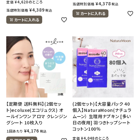
¥
4,620
のところ
定価
¥
4,378
当店特別価格
税込
¥
4,389
当店特別価格
税込
カートに入れる
カートに入れる
【定期便 送料無料】(2個セッ
(2個セット)【大容量パック 40
ト)ecoluxe(エコリュクス) オ
個入】NaturaMoon(ナチュラ
ールインワン アロマ クレンジン
ムーン） 生理用ナプキン [多い
グシート 10枚入り
日の夜用] 羽つきトップシート
コットン100％
¥
4,176
１回あたり
税込
¥
4,048
のところ
定価