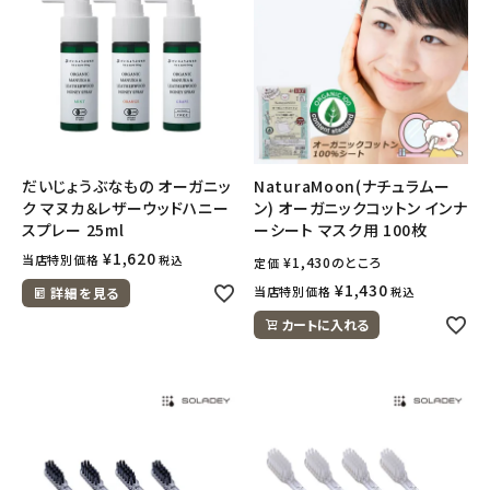
だいじょうぶなもの オーガニッ
NaturaMoon(ナチュラムー
ク マヌカ＆レザーウッドハニー
ン) オーガニックコットン インナ
スプレー 25ml
ーシート マスク用 100枚
¥
1,620
当店特別価格
税込
¥
1,430
のところ
定価
¥
1,430
当店特別価格
詳細を見る
税込
カートに入れる