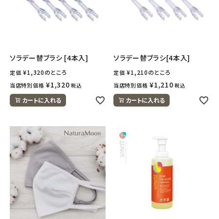
ソラデー替ブラシ [4本入]
ソラデー替ブラシ[4本入]
¥
1,320
のところ
¥
1,210
のところ
定価
定価
¥
1,320
¥
1,210
当店特別価格
当店特別価格
税込
税込
カートに入れる
カートに入れる