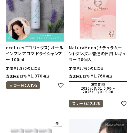
ecoluxe(エコリュクス) オール
NaturaMoon(ナチュラムー
インワン アロマ ドライシャンプ
ン) タンポン 普通の日用 レギュ
ー 100ml
ラー 20個入
¥
1,870
のところ
¥
1,760
のところ
定価
定価
¥
1,870
¥
1,760
当店特別価格
当店特別価格
税込
税込
販売期間
カートに入れる
2026/08/01 0:00
〜
2026/09/01 9:00
カートに入れる