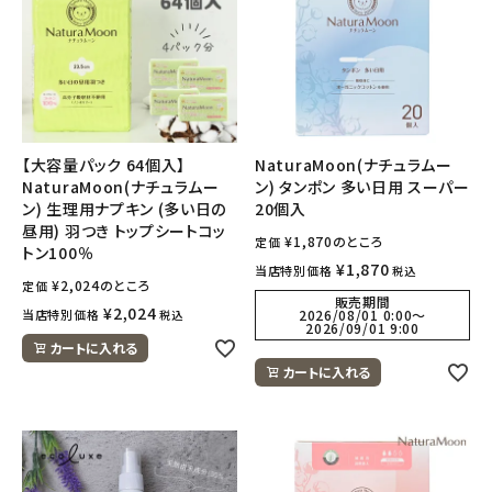
【大容量パック 64個入】
NaturaMoon(ナチュラムー
NaturaMoon(ナチュラムー
ン) タンポン 多い日用 スーパー
ン) 生理用ナプキン (多い日の
20個入
昼用) 羽つき トップシートコッ
¥
1,870
のところ
定価
トン100％
¥
1,870
当店特別価格
税込
¥
2,024
のところ
定価
販売期間
¥
2,024
当店特別価格
2026/08/01 0:00
〜
税込
2026/09/01 9:00
カートに入れる
カートに入れる