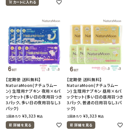
カートに入れる
【定期便 送料無料】
【定期便 送料無料】
NaturaMoon(ナチュラムー
NaturaMoon(ナチュラムー
ン) 生理用ナプキン 夜用×6パ
ン) 生理用ナプキン 昼用×6パ
ックセット(多い日の夜用羽つき
ックセット(多い日の昼用羽つき
3パック、多い日の夜用羽なし3
3パック、普通の日用羽なし3パ
パック)
ック)
¥
3,323
¥
3,323
１回あたり
１回あたり
税込
税込
詳細を見る
詳細を見る