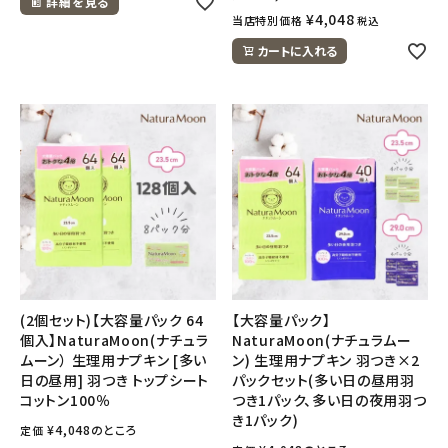
詳細を見る
¥
4,048
当店特別価格
税込
カートに入れる
(2個セット)【大容量パック 64
【大容量パック】
個入】NaturaMoon(ナチュラ
NaturaMoon(ナチュラムー
ムーン） 生理用ナプキン [多い
ン) 生理用ナプキン 羽つき×2
日の昼用] 羽つき トップシート
パックセット(多い日の昼用羽
コットン100％
つき1パック、多い日の夜用羽つ
き1パック)
¥
4,048
のところ
定価