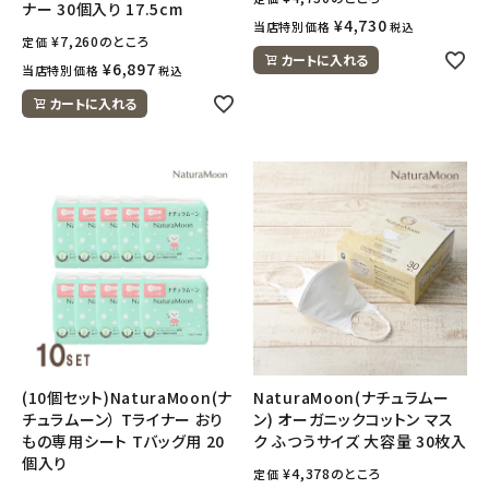
ナー 30個入り 17.5cm
¥
4,730
当店特別価格
税込
¥
7,260
のところ
定価
カートに入れる
¥
6,897
当店特別価格
税込
カートに入れる
(10個セット)NaturaMoon(ナ
NaturaMoon(ナチュラムー
チュラムーン） Tライナー おり
ン) オーガニックコットン マス
もの専用シート Tバッグ用 20
ク ふつうサイズ 大容量 30枚入
個入り
¥
4,378
のところ
定価