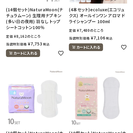
(14個セット)NaturaMoon(ナ
(4本セット)ecoluxe(エコリュ
チュラムーン) 生理用ナプキン
クス) オールインワン アロマ ド
(多い日の夜用) 羽なし トップ
ライシャンプー 100ml
シートコットン100％
¥
7,480
のところ
定価
¥
8,162
のところ
定価
¥
7,106
当店特別価格
税込
¥
7,753
当店特別価格
税込
カートに入れる
カートに入れる
(10個セット)NaturaMoon(ナ
(10個セット)NaturaMoon(ナ