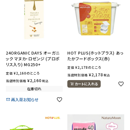
24ORGANIC DAYS オーガニ
HOT PLUS(ホットプラス) あっ
ック マヌカ・ロゼンジ (プロポ
たかフードボックス(赤)
リス入り) MG250+
¥
2,178
のところ
定価
¥
2,160
のところ
定価
¥
2,178
当店特別価格
税込
¥
2,160
当店特別価格
税込
カートに入れる
在庫切れ
再入荷お知らせ