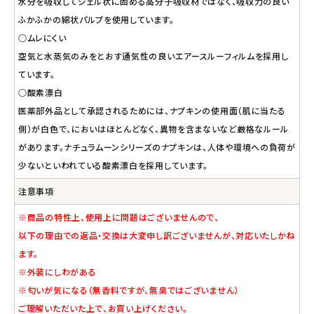
水分を吸収してジェル状に固める高分子吸収材ではなく、吸収力の良い
ふかふかの綿状パルプを使用しています。
○ムレにくい
空気と水蒸気のみをとおす通気性の良いエアースルーフィルムを採用し
ています。
○酸素漂白
医薬部外品として承認されるためには、ナプキンの使用面（肌に当たる
側）が白色で、においはほとんどなく、異物を含まないなど厳格なルール
があります。ナチュラムーンシリーズのナプキンは、人体や環境への負荷が
少ないといわれている酸素漂白を採用しています。
注意事項
※商品の特性上、使用上に問題はございませんので、
以下の理由での返品・交換は大変申し訳ございませんが、対応いたしかね
ます。
※外装にしわがある
※匂いが気になる（無香料ですが、無臭ではございません）
ご理解いただいた上で、お買い上げください。