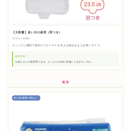
【大容量】多い日の昼用（羽つき）
23.5cm / 64個入
ストックに便利で毎月のブルーデイを支える頼れるまとめ買いサイズ。
おすすめ：
お気に入りの昼用羽つきを、たっぷりお得に常備しておきたい方に。
夜用
多い日の夜用（羽なし）