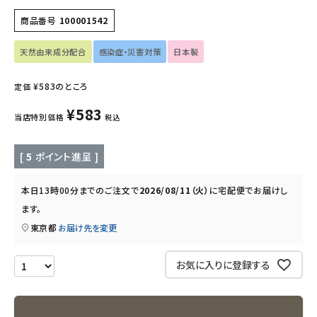
インナー・下着・ナイトウェア
商品番号
100001542
キッズ・ベビー・マタニティ
天然由来成分配合
感染症・災害対策
日本製
キッチン用品
¥
583
のところ
定価
¥
583
フード・ドリンク
当店特別価格
税込
ブランド
[
5
ポイント進呈 ]
定期購入
本日
13時00分
までのご注文で
2026/08/11（火）
に
宅配便
でお届けし
ます。
オリジナルブランド
東京都
お届け先を変更
ナチュラムーン
お気に入りに登録する
エコリュクス