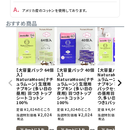
アメリカ産のコットンを使用しております。
おすすめ商品
【大容量パック 64個
【大容量パック 40個
【大容量パック】
入】
入】
NaturaMoon(
NaturaMoon(ナチ
NaturaMoon(ナチ
ュラムーン) 生理
ュラムーン) 生理用
ュラムーン) 生理用
ナプキン 羽つき×
ナプキン (多い日の
ナプキン (多い日の
パックセット(多
昼用) 羽つき トップ
夜用) 羽つきトップ
の昼用羽つき1パ
シートコットン
シートコットン
ク、多い日の夜用
100％
100％
つき1パック)
¥
2,024
のところ
¥
2,024
のところ
¥
4,048
のとこ
定価
定価
定価
¥
2,024
¥
2,024
¥
4,0
当店特別価格
当店特別価格
当店特別価格
税込
税込
税込
カートに入れ
カートに入れ
カートに入れ