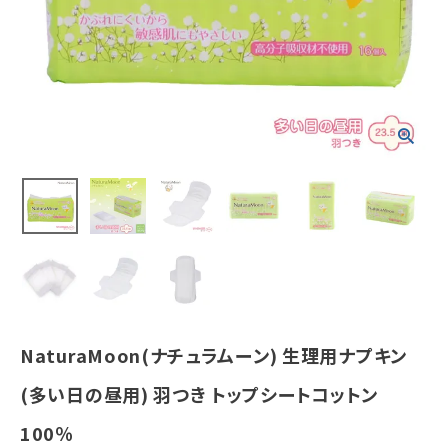
トン100％
¥
583
(税込)
ホーム
新商品
カテゴリーから探す
美容・コスメ・香水
衛生用品
NaturaMoon(ナチュラムーン) 生理用ナプキン
日用品雑貨
(多い日の昼用) 羽つき トップシートコットン
フェムケア
100％