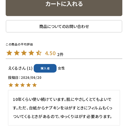
カートに入れる
エコメイト
ナチュラプラス
商品についてのお問い合わせ
アルマウィン
アルモニベルツ
4.50
2
コラム・スタッフのおすすめ
えくる
1
女性
購入者
投稿日
2026/06/20
ご利用ガイド等
アカウント情報
10年くらい使い続けています。肌にやさしくとてもよいで
ようこそ ゲスト 様
す。ただ、台紙からナプキンをはがすときにフィルムもくっ
meeting_room
person
ログイン
会員登録
ついてくるときがあるので、ゆっくりはがす必要あります。