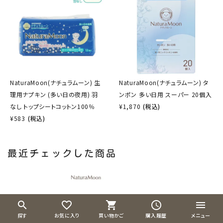
NaturaMoon(ナチュラムーン) 生
NaturaMoon(ナチュラムーン) タ
理用ナプキン (多い日の夜用) 羽
ンポン 多い日用 スーパー 20個入
なし トップシートコットン100％
¥
1,870
(税込)
¥
583
(税込)
最近チェックした商品
search
favorite_border
shopping_cart
schedule
menu
探す
お気に入り
買い物かご
購入履歴
メニュー