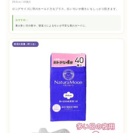
29.0cm / 10個入
ロングサイズに羽のホールド力をプラス。伝いモレや横モレをしっかり防ぎます。
おすすめ：
量が多い日の夜や、寝返りによるモレが不安な夜のガードに。
夜用大容量（羽つき）