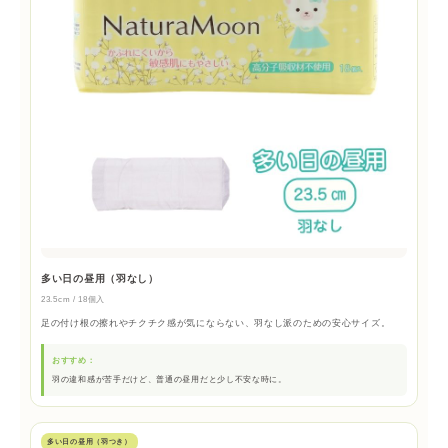
多い日の昼用（羽なし）
23.5cm / 18個入
足の付け根の擦れやチクチク感が気にならない、羽なし派のための安心サイズ。
おすすめ：
羽の違和感が苦手だけど、普通の昼用だと少し不安な時に。
多い日の昼用（羽つき）