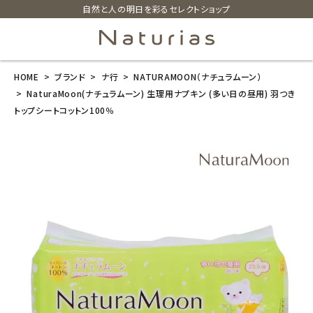
自然と人の明日を彩るセレクトショップ
HOME
ブランド
ナ行
NATURAMOON（ナチュラムーン）
search
NaturaMoon(ナチュラムーン) 生理用ナプキン (多い日の昼用) 羽つき
トップシートコットン100％
NaturaMoon
(ナチュラムー
ン) 生理用ナプ
キン (多い日の
昼用) 羽つき ト
ップシートコッ