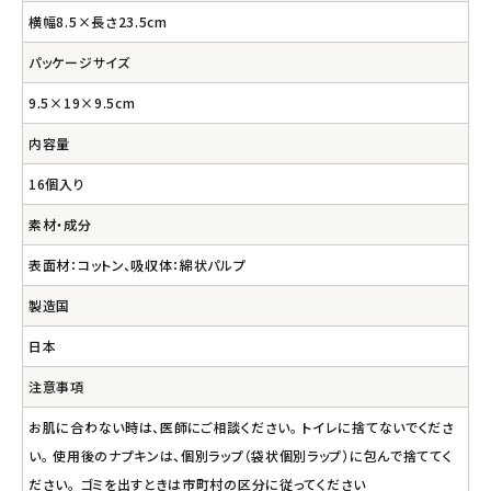
横幅8.5×長さ23.5cm
パッケージサイズ
9.5×19×9.5cm
内容量
16個入り
素材・成分
表面材：コットン、吸収体：綿状パルプ
製造国
日本
注意事項
お肌に合わない時は、医師にご相談ください。 トイレに捨てないでくださ
い。 使用後のナプキンは、個別ラップ（袋状個別ラップ）に包んで捨ててく
ださい。 ゴミを出すときは市町村の区分に従ってください