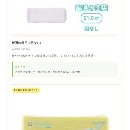
普通の日用（羽なし）
21.0cm / 24個入
軽やかで使いやすい日常使いの定番。つけているのを忘れる快適さ。
おすすめ：
こまめに交換して、常にサラサラな状態を保ちたい日中に。
多い日の昼用（羽なし）