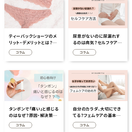
フェムケア
インナー・下着・ナイトウェア
ティーバックショーツのメ
尿意がないのに尿漏れす
リット・デメリットとは？正
るのは病気？セルフケア方
キッズ・ベビー・マタニティ
しい使い方や選び方を徹
法や対策商品を紹介
コラム
コラム
底解説
キッチン用品
フード
ブランド
オリジナルブランド
タンポンで「痛い」と感じる
自分のカラダ、大切にでき
のはなぜ？原因・解決策・
てる？フェムケアの基本と
ナチュラムーン
おすすめアイテムを紹介
始め方
コラム
コラム