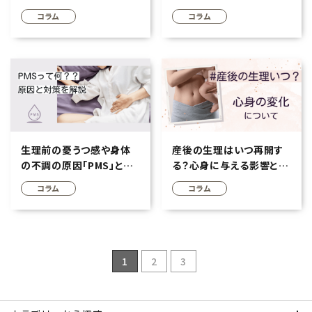
影響や対策方法を解説
テム
コラム
コラム
生理前の憂うつ感や身体
産後の生理はいつ再開す
の不調の原因「PMS」と
る？心身に与える影響と必
は？ 症状・原因・見分け
要な対策・準備は？
コラム
コラム
方・対処法を徹底解説
1
2
3