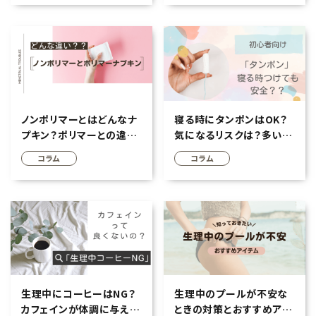
エコリュクス
エコメイト
ナチュラプラス
アルマウィン
ノンポリマーとはどんなナ
寝る時にタンポンはOK？
プキン？ポリマーとの違い
気になるリスクは？多い日
は？快適な生理ライフを実
の夜を快適に乗り切るコツ
アルモニベルツ
コラム
コラム
現しよう
を解説
コラム・特集
ご利用ガイド等
生理中にコーヒーはNG？
生理中のプールが不安な
カフェインが体調に与える
ときの対策とおすすめアイ