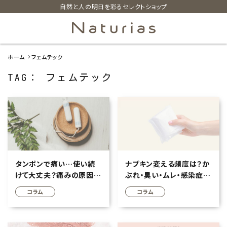
自然と人の明日を彩るセレクトショップ
ホーム
フェムテック
search
TAG： フェムテック
ホーム
新着商品
カテゴリーから探す
タンポンで痛い…使い続
ナプキン変える頻度は？か
けて大丈夫？痛みの原因・
ぶれ・臭い・ムレ・感染症を
美容・コスメ・香水
安全な使い方について
防ぐための基礎知識
コラム
コラム
衛生用品
日用品雑貨