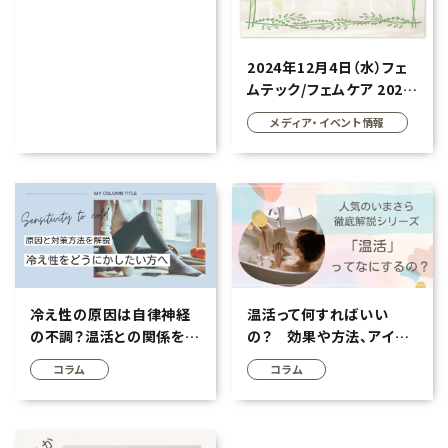
エコリュクス
エコメイト
2024年12月4日（水）フェ
ムテック/フェムケア 2024
年の総決算を東京・表参道
ナチュラプラス
メディア・イベント情報
にて開催！
アルマウィン
アルモニベルツ
コラム・特集
冷え性の原因は自律神経
温活って何すればいい
ご利用ガイド等
の不調？温活との関係を知
の？ 効果や方法、アイデ
って効果的な対策をしよ
ア・注意点をくわしく解説
コラム
コラム
う！