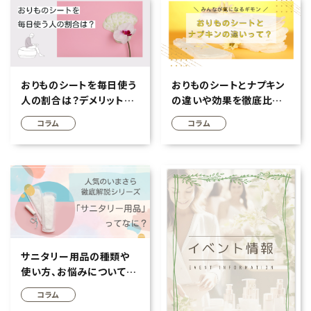
フェムケア
インナー・下着・ナイトウェア
おりものシートを毎日使う
おりものシートとナプキン
人の割合は？デメリットは
の違いや効果を徹底比較！
キッズ・ベビー・マタニティ
ある？人には聞けない女性
あなたに合うのはどっち？
コラム
コラム
の悩みを徹底解消
キッチン用品
フード
ブランド
オリジナルブランド
サニタリー用品の種類や
使い方、お悩みについて詳
ナチュラムーン
しく解説
コラム