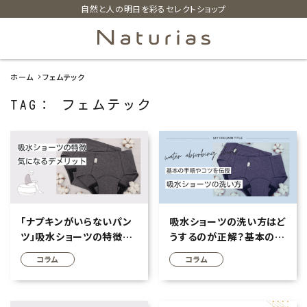
自然と人の明日を彩るセレクトショップ
ホーム
フェムテック
search
TAG： フェムテック
ホーム
新着商品
カテゴリーから探す
「ナプキンがいらないパン
吸水ショーツの洗い方はど
ツ」吸水ショーツの特徴や
うするのが正解？基本の手
美容・コスメ・香水
選び方、デメリットって知っ
順やコツを知って不安を解
コラム
コラム
てる？
消しよう
衛生用品
日用品雑貨