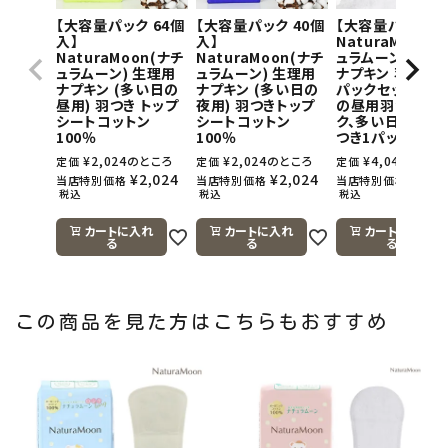
【大容量パック 64個
【大容量パック 40個
【大容量パック】
入】
入】
NaturaMoon(
NaturaMoon(ナチ
NaturaMoon(ナチ
ュラムーン) 生理
ュラムーン) 生理用
ュラムーン) 生理用
ナプキン 羽つき×
ナプキン (多い日の
ナプキン (多い日の
パックセット(多
昼用) 羽つき トップ
夜用) 羽つきトップ
の昼用羽つき1パ
シートコットン
シートコットン
ク、多い日の夜用
100％
100％
つき1パック)
¥
2,024
のところ
¥
2,024
のところ
¥
4,048
のとこ
定価
定価
定価
¥
2,024
¥
2,024
¥
4,0
当店特別価格
当店特別価格
当店特別価格
税込
税込
税込
カートに入れ
カートに入れ
カートに入れ
る
る
る
この商品を見た方はこちらもおすすめ