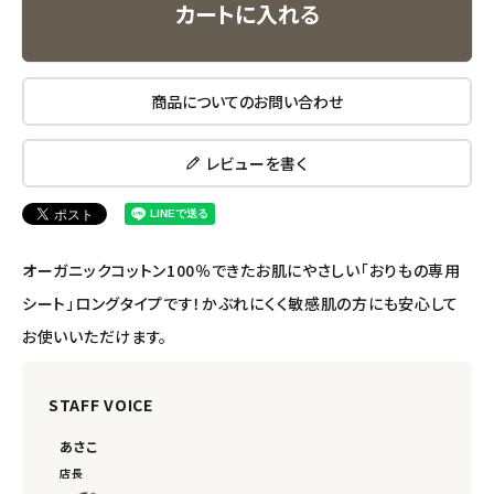
カートに入れる
エコメイト
商品についてのお問い合わせ
ナチュラプラス
アルマウィン
レビューを書く
アルモニベルツ
オーガニックコットン100％できたお肌にやさしい「おりもの専用
コラム・スタッフのおすすめ
シート」ロングタイプです！かぶれにくく敏感肌の方にも安心して
ご利用ガイド等
お使いいただけます。
アカウント情報
STAFF VOICE
ようこそ ゲスト 様
あさこ
meeting_room
person
ログイン
会員登録
店長