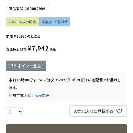
商品番号
100002909
インナー・下着・ナイトウェア
天然由来成分配合
感染症・災害対策
キッズ・ベビー・マタニティ
¥
8,360
のところ
定価
キッチン用品
¥
7,942
当店特別価格
税込
フード・ドリンク
[
72
ポイント進呈 ]
ブランド
本日
13時00分
までのご注文で
2026/08/09（日）
に
宅配便
でお届けし
定期購入
ます。
東京都
お届け先を変更
オリジナルブランド
お気に入りに登録する
ナチュラムーン
エコリュクス