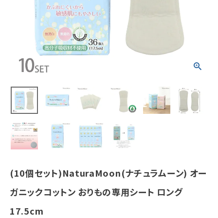
ト ロング 17.5
cm
¥
7,942
(税込)
ホーム
新商品
カテゴリーから探す
美容・コスメ・香水
衛生用品
(10個セット)NaturaMoon(ナチュラムーン) オー
日用品雑貨
ガニックコットン おりもの専用シート ロング
17.5cm
フェムケア