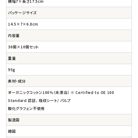
横幅7×長さ17.5cm
パッケージサイズ
14.5×7×6.8cm
内容量
36個×10個セット
重量
95g
素材・成分
オーガニックコットン100％（未漂泊） ※ Certified to OE 100
Standard 認証、 吸収シート/ パルプ
酸化グラフェン不使用
製造国
韓国