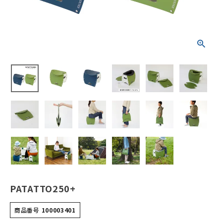
新商品
カテゴリーから探す
美容・コスメ・香水
衛生用品
日用品雑貨
フェムケア
インナー・下着・ナイトウェア
PATATTO250+
キッズ・ベビー・マタニティ
商品番号
100003401
キッチン用品