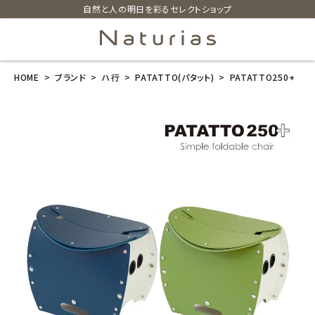
自然と人の明日を彩るセレクトショップ
HOME
ブランド
ハ行
PATATTO(パタット)
PATATTO250+
search
PATATTO250
+
¥
4,730
(税込)
ホーム