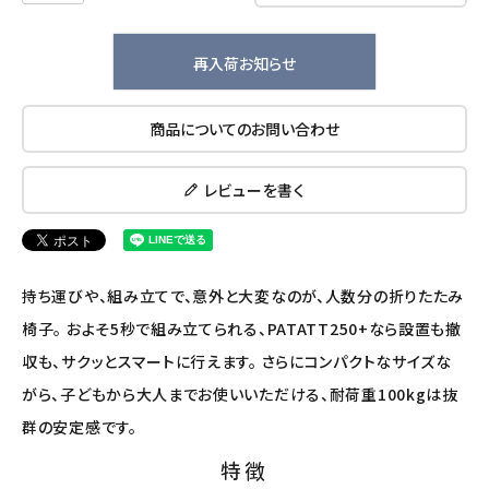
アルマウィン
アルモニベルツ
再入荷お知らせ
コラム・スタッフのおすすめ
商品についてのお問い合わせ
ご利用ガイド等
レビューを書く
アカウント情報
ようこそ ゲスト 様
持ち運びや、組み立てで、意外と大変なのが、人数分の折りたたみ
meeting_room
person
ログイン
会員登録
椅子。 およそ5秒で組み立てられる、PATATT250+なら設置も撤
収も、サクッとスマートに行えます。 さらにコンパクトなサイズな
がら、子どもから大人までお使いいただける、耐荷重100kgは抜
群の安定感です。
特徴