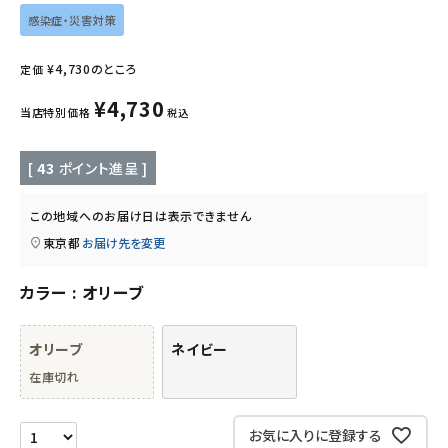
感染症・災害対策
フード・ドリンク
¥
4,730
のところ
定価
ブランド
¥
4,730
当店特別価格
税込
定期購入
[
43
ポイント進呈 ]
オリジナルブランド
この地域へのお届け日は表示できません
東京都
お届け先を変更
ナチュラムーン
カラー
オリーブ
エコリュクス
オリーブ
ネイビー
エコメイト
在庫切れ
ナチュラプラス
お気に入りに登録する