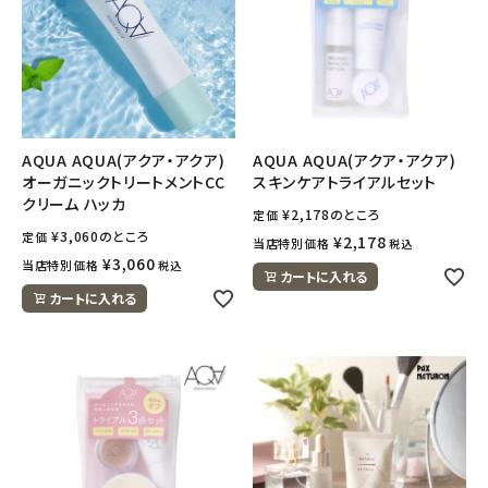
フェムケア
インナー・下着・ナイトウェア
AQUA AQUA(アクア・アクア)
AQUA AQUA(アクア・アクア)
キッズ・ベビー・マタニティ
オーガニックトリートメントCC
スキンケアトライアルセット
クリーム ハッカ
¥
2,178
のところ
定価
キッチン用品
¥
3,060
のところ
定価
¥
2,178
当店特別価格
税込
¥
3,060
当店特別価格
税込
フード・ドリンク
カートに入れる
カートに入れる
ブランド
定期購入
オリジナルブランド