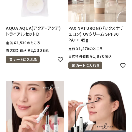
ナチュラムーン
エコリュクス
AQUA AQUA(アクア・アクア)
PAX NATURON(パックスナチ
エコメイト
トライアルセットＤ
ュロン) UVクリーム SPF30
PA++ 45g
¥
2,530
のところ
定価
ナチュラプラス
¥
1,870
のところ
定価
¥
2,530
当店特別価格
税込
¥
1,870
当店特別価格
税込
カートに入れる
アルマウィン
カートに入れる
アルモニベルツ
コラム・スタッフのおすすめ
ご利用ガイド等
アカウント情報
ようこそ ゲスト 様