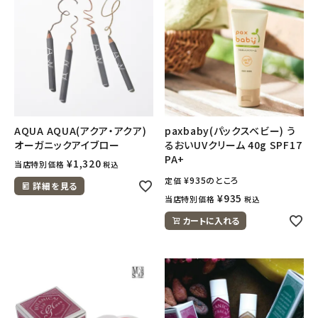
AQUA AQUA(アクア・アクア)
paxbaby(パックスベビー) う
オーガニックアイブロー
るおいUVクリーム 40g SPF17
PA+
¥
1,320
当店特別価格
税込
¥
935
のところ
定価
詳細を見る
¥
935
当店特別価格
税込
カートに入れる