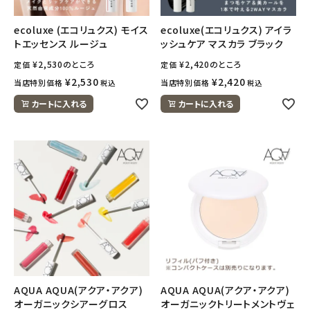
ecoluxe (エコリュクス) モイス
ecoluxe(エコリュクス) アイラ
meeting_room
person
ログイン
会員登録
トエッセンス ルージュ
ッシュケア マスカラ ブラック
¥
2,530
のところ
¥
2,420
のところ
定価
定価
¥
2,530
¥
2,420
当店特別価格
当店特別価格
税込
税込
カートに入れる
カートに入れる
AQUA AQUA(アクア・アクア)
AQUA AQUA(アクア・アクア)
オーガニックシアーグロス
オーガニックトリートメントヴェ