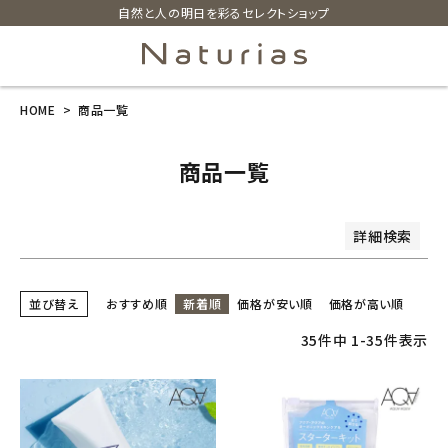
自然と人の明日を彩るセレクトショップ
商品番号/JANコード
並び順
HOME
商品一覧
search
新着順
価格が安い順
価格が高い順
レビュー順
商品一覧
ホーム
検索
詳細検索
新商品
カテゴリーから探す
並び替え
おすすめ順
新着順
価格が安い順
価格が高い順
35
件中
1
-
35
件表示
美容・コスメ・香水
衛生用品
日用品雑貨