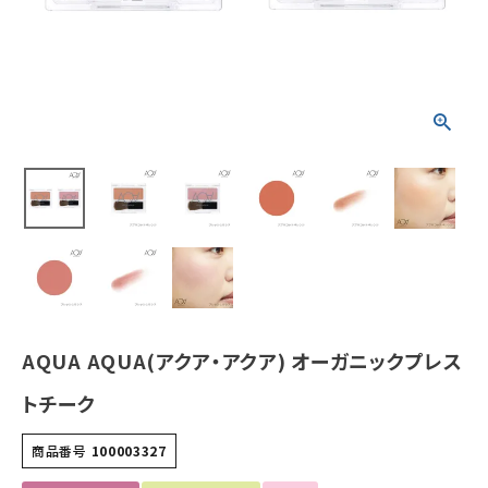
ホーム
新商品
カテゴリーから探す
美容・コスメ・香水
衛生用品
日用品雑貨
AQUA AQUA(アクア・アクア) オーガニックプレス
フェムケア
トチーク
インナー・下着・ナイトウェア
商品番号
100003327