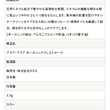
天然ミネラル処方で華やかな高発色を実現。 ミネラルの繊細な輝きは頬
に程よいつややかさとハリ感をもたらします。 紫外線の影響を受けやすい
チークゾーンをケアするために10種のフルーツ・植物オイルを厳選して配
合。 頬を彩りながら日中もしっかりケアします。
【オーガニック成分：アルガニアスピノサ核油、バオバブ種子油】
商品名
アクア・アクア オーガニックプレストチーク
製造国
販売元：株式会社ＲＥＤ
日本製
内容量
3.3g
カラー