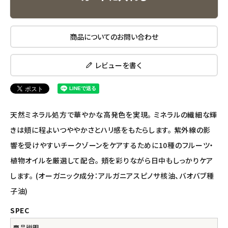
ナチュラプラス
商品についてのお問い合わせ
アルマウィン
アルモニベルツ
レビューを書く
コラム・スタッフのおすすめ
天然ミネラル処方で華やかな高発色を実現。 ミネラルの繊細な輝
ご利用ガイド等
きは頬に程よいつややかさとハリ感をもたらします。 紫外線の影
アカウント情報
響を受けやすいチークゾーンをケアするために10種のフルーツ・
ようこそ ゲスト 様
植物オイルを厳選して配合。 頬を彩りながら日中もしっかりケア
します。 (オーガニック成分：アルガニアスピノサ核油、バオバブ種
meeting_room
person
ログイン
会員登録
子油)
SPEC
商品説明