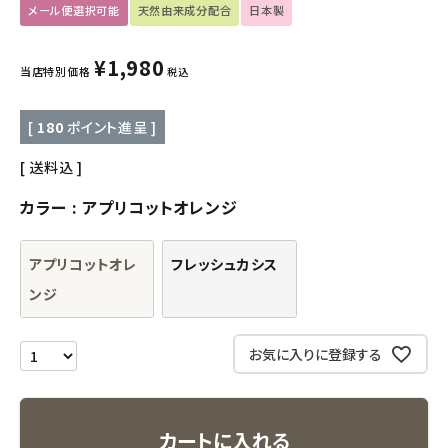
メール便選択可能
天然由来成分配合
日本製
キッズ・ベビー・マタニティ
¥
1,980
キッチン用品
当店特別価格
税込
フード・ドリンク
[
180
ポイント進呈 ]
ブランド
送料込
カラー
アプリコットオレンジ
定期購入
アプリコットオレ
フレッシュカシス
オリジナルブランド
ンジ
ナチュラムーン
お気に入りに登録する
エコリュクス
エコメイト
カートに入れる