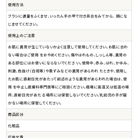
使用方法
ブラシに適量をふくませ、いったん手の甲で付き具合をみてから、 頬にな
じませてください。
使用上のご注意
お肌に異常が生じていないかよく注意して使用してください。お肌に合わ
ない場合はご使用 をおやめください。傷やはれもの、しっしん等、異常の
ある部位にはお使いにならないでくださ い。使用中、赤み、はれ、かゆみ、
刺激、色抜け（白斑等）や黒ずみなどの異常があらわれ たときや、使用し
たお肌に直射日光があたって前述のような異常があらわれた場合は、使
用 を中止し皮膚科専門医等にご相談ください。極端に高温又は低温の場
所、直射日光があた る場所には保管しないでください。乳幼児の手が届
かない場所に保管してください。
商品区分
化粧品
広告文責