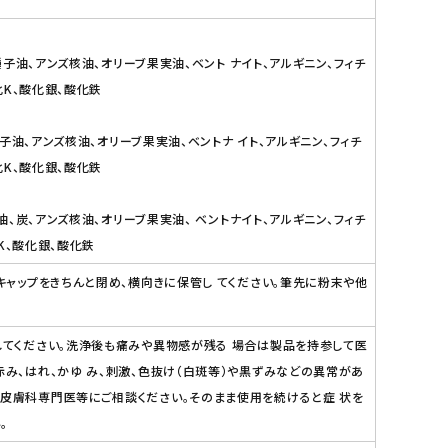
種子油、アンズ核油、オリーブ果実油、ベント ナイト、アルギニン、フィチ
化K、酸化銀、酸化鉄
子油、アンズ核油、オリーブ果実油、ベントナ イト、アルギニン、フィチ
化K、酸化銀、酸化鉄
油、炭、アンズ核油、オリーブ果実油、 ベントナイト、アルギニン、フィチ
K、酸化銀、酸化鉄
キャップをきちんと閉め、横向きに保管し てください。筆先に粉末や他
してください。洗浄後も痛みや異物感が残る 場合は製品を持参して医
赤み、はれ、かゆ み、刺激、色抜け（白斑等）や黒ずみなどの異常があ
し皮膚科専門医等にご相談ください。そのまま使用を続けると症 状を
。