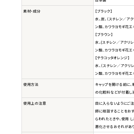
エコリュクス
素材・成分
【ブラック】
エコメイト
水、炭、（スチレン／アク
ン酸、カワラヨモギ花エキ
ナチュラプラス
【ブラウン】
水、(スチレン／アクリレ
アルマウィン
ン酸、カワラヨモギ花エキ
【テラコッタオレンジ】
アルモニベルツ
水、（スチレン／アクリレ
ン酸、カワラヨモギ花エキ
コラム・スタッフのおすすめ
使用方法
キャップを開ける前に、
の化粧料などが付着し液
ご利用ガイド等
使用上の注意
目に入らないようにご注
アカウント情報
師に相談することをおす
ようこそ ゲスト 様
らわれたときや、使用 
悪化させるおそれがあり
meeting_room
person
ログイン
会員登録