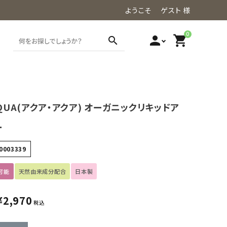
ようこそ ゲスト 様
0
person
shopping_cart
search
AQUA(アクア・アクア) オーガニックリキッドア
ー
0003339
可能
天然由来成分配合
日本製
¥
2,970
税込