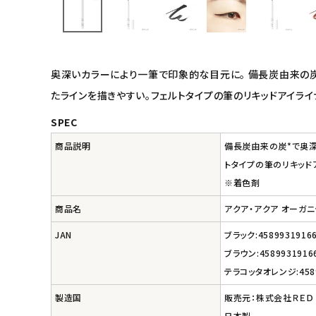
インナー・下着・ナイトウェア
キッズ・ベビー・マタニティ
奥深いカラーにより一筆で印象的な目元に。 備長炭由来の
たラインを描きやすい。フェルトタイプの筆のリキッドアイライ
キッチン用品
SPEC
フード・ドリンク
商品説明
備長炭由来の炭*で奥深
トタイプの筆のリキッド
ブランド
※着色剤
商品名
アクア・アクア オーガ
定期購入
JAN
ブラック:4589931916
オリジナルブランド
ブラウン:4589931916
テラコッタオレンジ:4589
ナチュラムーン
製造国
販売元：株式会社ＲＥＤ
日本製