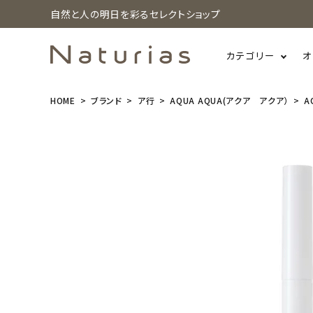
自然と人の明日を彩るセレクトショップ
カテゴリー
オ
HOME
ブランド
ア行
AQUA AQUA(アクア アクア）
A
search
AQUA AQU
A(アクア・ア
クア) オーガ
ニックリキッ