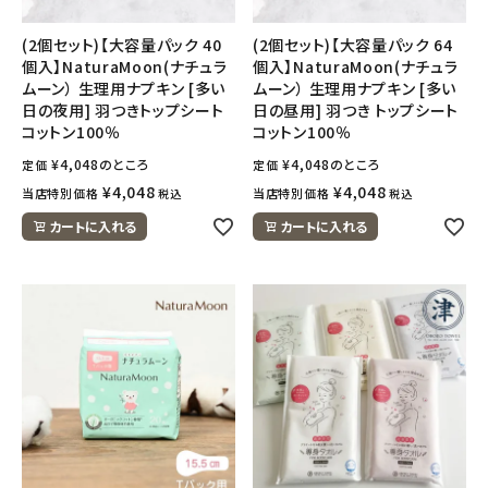
(2個セット)【大容量パック 40
(2個セット)【大容量パック 64
個入】NaturaMoon(ナチュラ
個入】NaturaMoon(ナチュラ
ムーン） 生理用ナプキン [多い
ムーン） 生理用ナプキン [多い
日の夜用] 羽つきトップシート
日の昼用] 羽つき トップシート
コットン100％
コットン100％
¥
4,048
のところ
¥
4,048
のところ
定価
定価
¥
4,048
¥
4,048
当店特別価格
当店特別価格
税込
税込
カートに入れる
カートに入れる