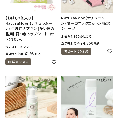
【お試し2個入り】
NaturaMoon(ナチュラムー
NaturaMoon(ナチュラムー
ン) オーガニックコットン 吸水
ン) 生理用ナプキン [多い日の
ショーツ
昼用] 羽つき トップシートコッ
¥
4,950
のところ
定価
トン100％
¥
4,950
当店特別価格
税込
¥
198
のところ
定価
カートに入れる
¥
198
当店特別価格
税込
詳細を見る