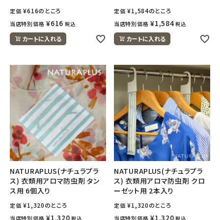
¥
616
のところ
¥
1,584
のところ
定価
定価
¥
616
¥
1,584
当店特別価格
当店特別価格
税込
税込
カートに入れる
カートに入れる
NATURAPLUS(ナチュラプラ
NATURAPLUS(ナチュラプラ
ス) 衣類用アロマ防虫剤 タン
ス) 衣類用アロマ防虫剤 クロ
ス用 6個入り
ーゼット用 2本入り
¥
1,320
のところ
¥
1,320
のところ
定価
定価
¥
1,320
¥
1,320
当店特別価格
当店特別価格
税込
税込