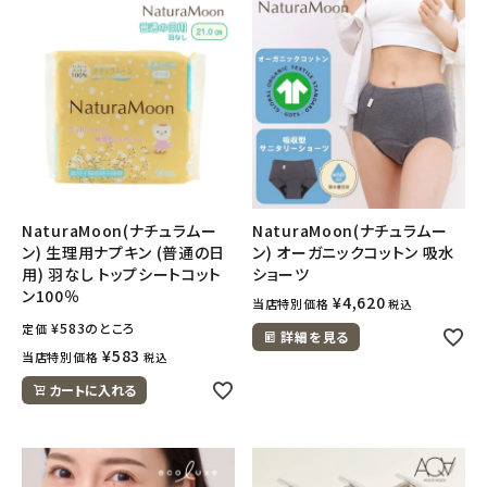
NaturaMoon(ナチュラムー
NaturaMoon(ナチュラムー
ン) 生理用ナプキン (普通の日
ン) オーガニックコットン 吸水
用) 羽なし トップシートコット
ショーツ
ン100％
¥
4,620
当店特別価格
税込
¥
583
のところ
定価
詳細を見る
¥
583
当店特別価格
税込
カートに入れる