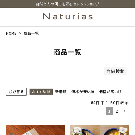
自然と人の明日を彩るセレクトショップ
商品番号/JANコード
並び順
HOME
商品一覧
search
新着順
価格が安い順
価格が高い順
レビュー順
商品一覧
ホーム
検索
詳細検索
新商品
カテゴリーから探す
並び替え
おすすめ順
新着順
価格が安い順
価格が高い順
64
件中
1
-
50
件表示
美容・コスメ・香水
1
2
衛生用品
日用品雑貨