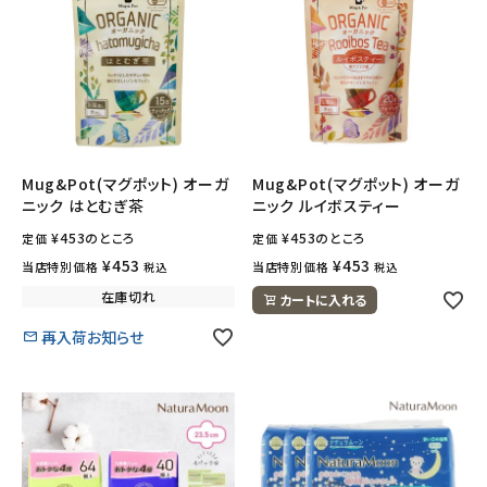
Mug&Pot(マグポット) オーガ
Mug&Pot(マグポット) オーガ
ニック はとむぎ茶
ニック ルイボスティー
¥
453
のところ
¥
453
のところ
定価
定価
¥
453
¥
453
当店特別価格
当店特別価格
税込
税込
在庫切れ
カートに入れる
再入荷お知らせ