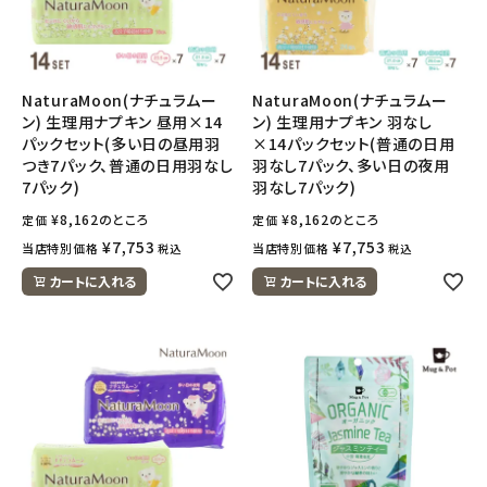
NaturaMoon(ナチュラムー
NaturaMoon(ナチュラムー
ン) 生理用ナプキン 昼用×14
ン) 生理用ナプキン 羽なし
パックセット(多い日の昼用羽
×14パックセット(普通の日用
つき7パック、普通の日用羽なし
羽なし7パック、多い日の夜用
7パック)
羽なし7パック)
¥
8,162
のところ
¥
8,162
のところ
定価
定価
¥
7,753
¥
7,753
当店特別価格
当店特別価格
税込
税込
カートに入れる
カートに入れる