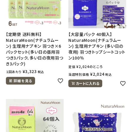
【定期便 送料無料】
【大容量パック 40個入】
NaturaMoon(ナチュラムー
NaturaMoon(ナチュラムー
ン) 生理用ナプキン 羽つき×6
ン) 生理用ナプキン (多い日の
パックセット(多い日の昼用羽
夜用) 羽つきトップシートコット
つき3パック、多い日の夜用羽つ
ン100％
き3パック)
¥
2,024
のところ
定価
¥
3,323
１回あたり
税込
¥
2,024
当店特別価格
税込
詳細を見る
カートに入れる