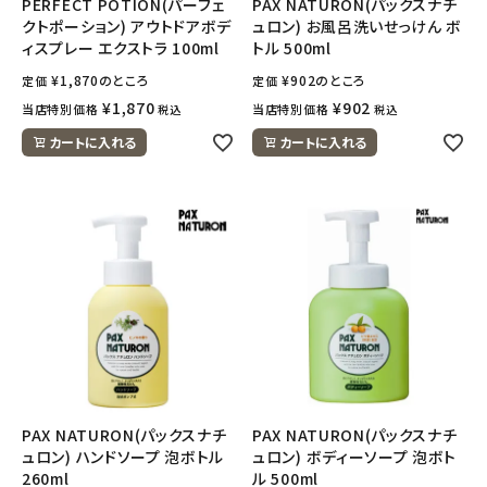
PERFECT POTION(パーフェ
PAX NATURON(パックスナチ
クトポーション) アウトドアボデ
ュロン) お風呂洗いせっけん ボ
ィスプレー エクストラ 100ml
トル 500ml
¥
1,870
のところ
¥
902
のところ
定価
定価
¥
1,870
¥
902
当店特別価格
当店特別価格
税込
税込
カートに入れる
カートに入れる
PAX NATURON(パックスナチ
PAX NATURON(パックスナチ
ュロン) ハンドソープ 泡ボトル
ュロン) ボディーソープ 泡ボト
260ml
ル 500ml