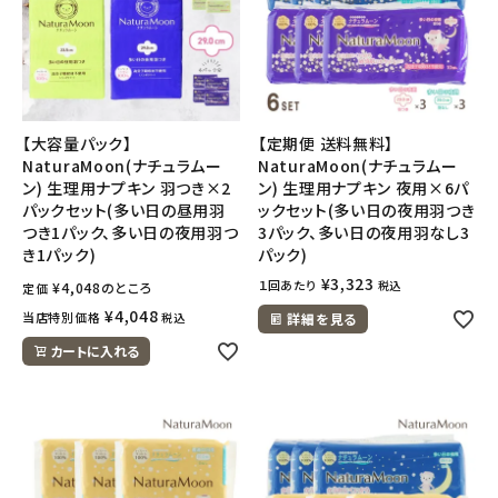
【大容量パック】
【定期便 送料無料】
NaturaMoon(ナチュラムー
NaturaMoon(ナチュラムー
ン) 生理用ナプキン 羽つき×2
ン) 生理用ナプキン 夜用×6パ
パックセット(多い日の昼用羽
ックセット(多い日の夜用羽つき
つき1パック、多い日の夜用羽つ
3パック、多い日の夜用羽なし3
き1パック)
パック)
¥
3,323
１回あたり
税込
¥
4,048
のところ
定価
¥
4,048
当店特別価格
税込
詳細を見る
カートに入れる