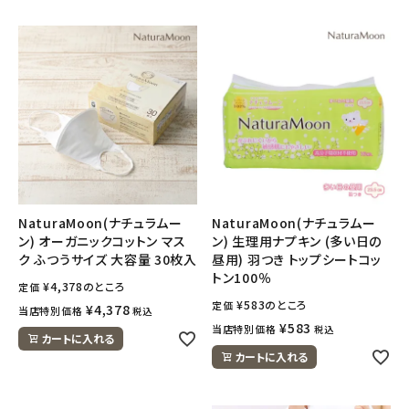
NaturaMoon(ナチュラムー
NaturaMoon(ナチュラムー
ン) オーガニックコットン マス
ン) 生理用ナプキン (多い日の
ク ふつうサイズ 大容量 30枚入
昼用) 羽つき トップシートコッ
トン100％
¥
4,378
のところ
定価
¥
583
のところ
定価
¥
4,378
当店特別価格
税込
¥
583
当店特別価格
税込
カートに入れる
カートに入れる