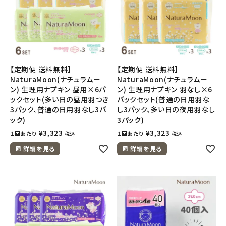
【定期便 送料無料】
【定期便 送料無料】
NaturaMoon(ナチュラムー
NaturaMoon(ナチュラムー
ン) 生理用ナプキン 昼用×6パ
ン) 生理用ナプキン 羽なし×6
ックセット(多い日の昼用羽つき
パックセット(普通の日用羽な
3パック、普通の日用羽なし3パ
し3パック、多い日の夜用羽なし
ック)
3パック)
¥
3,323
¥
3,323
１回あたり
１回あたり
税込
税込
詳細を見る
詳細を見る