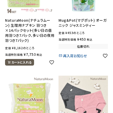
NaturaMoon(ナチュラムー
Mug&Pot(マグポット) オーガ
ン) 生理用ナプキン 羽つき
ニック ジャスミンティー
×14パックセット(多い日の昼
¥
453
のところ
定価
用羽つき7パック、多い日の夜用
¥
453
当店特別価格
税込
羽つき7パック)
在庫切れ
¥
8,162
のところ
定価
¥
7,753
当店特別価格
税込
再入荷お知らせ
カートに入れる