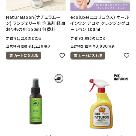
NaturaMoon(ナチュラムー
ecoluxe(エコリュクス) オール
ン) ランジェリー用 泡洗剤 経血
インワン アロマ クレンジングロ
おりもの用 150ml 無香料
ーション 100ml
¥
1,210
のところ
¥
3,080
のところ
定価
定価
¥
1,210
¥
3,080
当店特別価格
当店特別価格
税込
税込
カートに入れる
カートに入れる