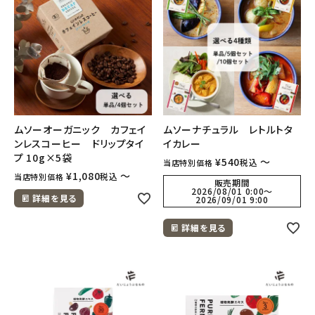
フェムケア
インナー・下着・ナイトウェア
キッズ・ベビー・マタニティ
ムソーオーガニック カフェイ
ムソーナチュラル レトルトタ
キッチン用品
ンレスコーヒー ドリップタイ
イカレー
プ 10g×5袋
¥
540
〜
税込
当店特別価格
¥
1,080
〜
税込
当店特別価格
フード・ドリンク
販売期間
2026/08/01 0:00
〜
詳細を見る
2026/09/01 9:00
ブランド
詳細を見る
定期購入
オリジナルブランド