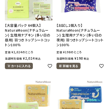
【大容量パック 64個入】
【お試し2個入り】
NaturaMoon(ナチュラムー
NaturaMoon(ナチュラムー
ン) 生理用ナプキン (多い日の
ン) 生理用ナプキン (多い日の
昼用) 羽つき トップシートコッ
夜用) 羽つきトップシートコット
トン100％
ン100％
¥
2,024
のところ
¥
198
のところ
定価
定価
¥
2,024
¥
198
当店特別価格
当店特別価格
税込
税込
カートに入れる
詳細を見る