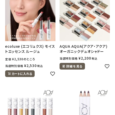
ecoluxe (エコリュクス) モイス
AQUA AQUA(アクア・アクア)
トエッセンス ルージュ
オーガニックデュオシャドー
¥
2,200
当店特別価格
税込
¥
2,530
のところ
定価
¥
2,530
当店特別価格
税込
詳細を見る
カートに入れる