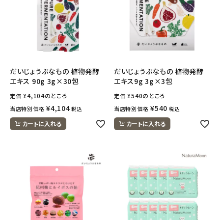
ナチュラムーン
エコリュクス
エコメイト
だいじょうぶなもの 植物発酵
だいじょうぶなもの 植物発酵
ナチュラプラス
エキス 90g 3g×30包
エキス9g 3g×3包
¥
4,104
のところ
¥
540
のところ
定価
定価
アルマウィン
¥
4,104
¥
540
当店特別価格
当店特別価格
税込
税込
カートに入れる
カートに入れる
アルモニベルツ
コラム・スタッフのおすすめ
ご利用ガイド等
アカウント情報
ようこそ ゲスト 様