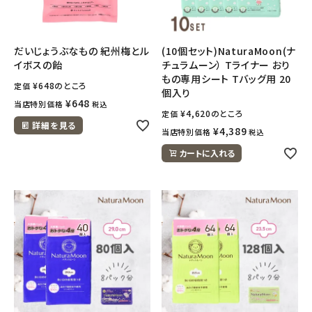
meeting_room
person
ログイン
会員登録
だいじょうぶなもの 紀州梅とル
(10個セット)NaturaMoon(ナ
イボスの飴
チュラムーン） Tライナー おり
もの専用シート Tバッグ用 20
¥
648
のところ
定価
個入り
¥
648
当店特別価格
税込
¥
4,620
のところ
定価
詳細を見る
¥
4,389
当店特別価格
税込
カートに入れる