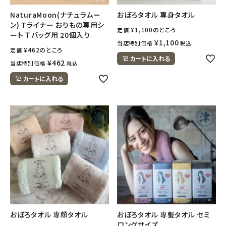
NaturaMoon(ナチュラムー
おぼろタオル 専身タオル
ン) Tライナー おりもの専用シ
¥
1,100
のところ
定価
ート Ｔバッグ用 20個入り
¥
1,100
当店特別価格
税込
¥
462
のところ
定価
カートに入れる
¥
462
当店特別価格
税込
カートに入れる
おぼろタオル 専顔タオル
おぼろタオル 専髪タオル セミ
ロングサイズ