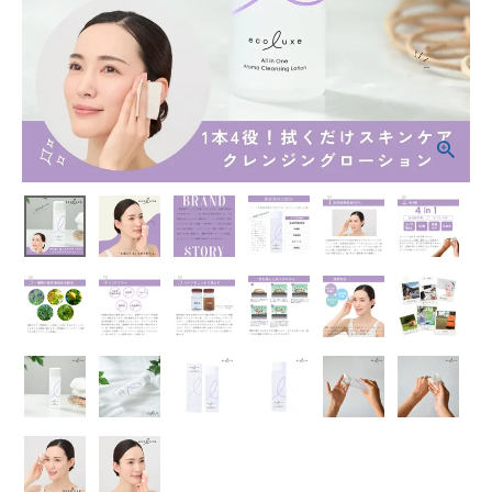
¥
3,080
(税込)
ホーム
新商品
カテゴリーから探す
美容・コスメ・香水
衛生用品
日用品雑貨
フェムケア
インナー・下着・ナイトウェア