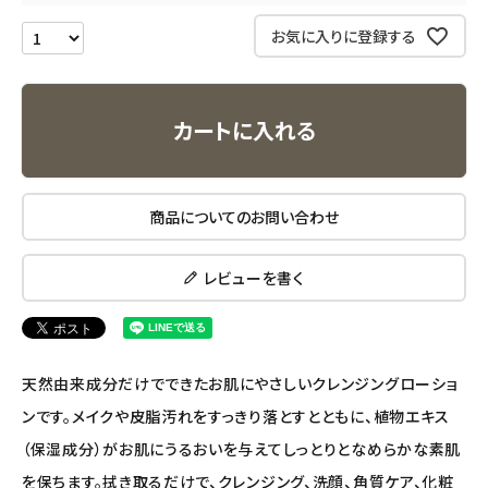
お気に入りに登録する
ナチュラプラス
アルマウィン
カートに入れる
アルモニベルツ
商品についてのお問い合わせ
コラム・スタッフのおすすめ
ご利用ガイド等
レビューを書く
アカウント情報
ようこそ ゲスト 様
天然由来成分だけでできたお肌にやさしいクレンジングローショ
meeting_room
person
ンです。メイクや皮脂汚れをすっきり落とすとともに、植物エキス
ログイン
会員登録
（保湿成分）がお肌にうるおいを与えてしっとりとなめらかな素肌
を保ちます。拭き取るだけで、クレンジング、洗顔、角質ケア、化粧