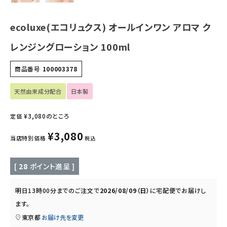
キッズ・ベビー・マタニティ
ecoluxe(エコリュクス) オールインワン アロマ ク
キッチン用品
レンジングローション 100ml
商品番号
100003378
フード・ドリンク
天然由来成分配合
日本製
ブランド
¥
3,080
のところ
定価
定期購入
¥
3,080
当店特別価格
税込
オリジナルブランド
[
28
ポイント進呈 ]
ナチュラムーン
明日
13時00分
までのご注文で
2026/08/09（日）
に
宅配便
でお届けし
エコリュクス
ます。
東京都
お届け先を変更
エコメイト