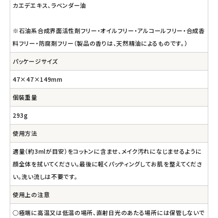
カエデエキス、ラベンダー油
※石油系合成界面活性剤フリー・オイルフリー・アルコールフリー・合成香
料フリー・防腐剤フリー（製品の香りは、天然精油によるものです。）
パッケージサイズ
47×47×149mm
個裝重量
293g
使用方法
適量（約3mlが目安）をコットンに含ませ、メイク汚れになじませるように
顔全体を拭いてください。最後に軽くパッティングしてお肌を整えてくださ
い。洗い流しは不要です。
使用上の注意
○極端に高温又は低温の場所、直射日光のあたる場所には保管しないで