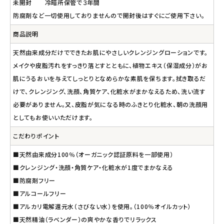
未開封 冷暗所保管で３年間
防腐剤など一切使用しておりませんので開封後はすぐにご使用下さい。
商品説明
天然由来成分だけでできたお肌にやさしいクレンジングローションです。
メイクや皮脂汚れをすっきり落とすとともに、植物エキス（保湿成分）がお
肌にうるおいを与えてしっとりとなめらかな素肌を保ちます。拭き取るだ
けで、クレンジング、洗顔、角質ケア、化粧水がまかなえるため、洗い流す
必要がありません。又、皮脂が気になる時のふきとり化粧水、朝の洗顔用
としてもお使いいただけます。
こだわりポイント
■天然由来成分100％（オーガニック認証原料を一部使用）
■クレンジング・洗顔・角質ケア・化粧水が1度でまかなえる
■防腐剤フリー
■アルコールフリー
■アルカリ電解還元水（さびない水）を使用。（100％オイルカット）
■天然精油（ラベンダー）の爽やかな香りでリラックス