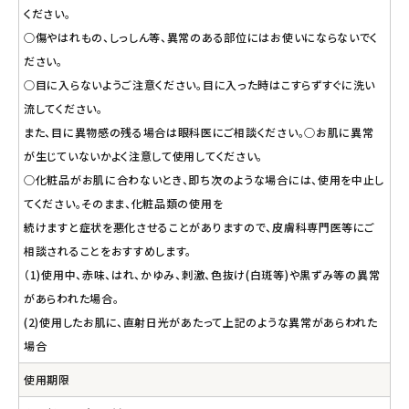
ください。
○傷やはれもの、しっしん等、異常のある部位にはお使いにならないでく
ださい。
○目に入らないようご注意ください。目に入った時はこすらずすぐに洗い
流してください。
また、目に異物感の残る場合は眼科医にご相談ください。○お肌に異常
が生じていないかよく注意して使用してください。
○化粧品がお肌に合わないとき、即ち次のような場合には、使用を中止し
てください。そのまま、化粧品類の使用を
続けますと症状を悪化させることがありますので、皮膚科専門医等にご
相談されることをおすすめします。
（1)使用中、赤味、はれ、かゆみ、刺激、色抜け(白斑等)や黒ずみ等の異常
があらわれた場合。
(2)使用したお肌に、直射日光があたって上記のような異常があらわれた
場合
使用期限