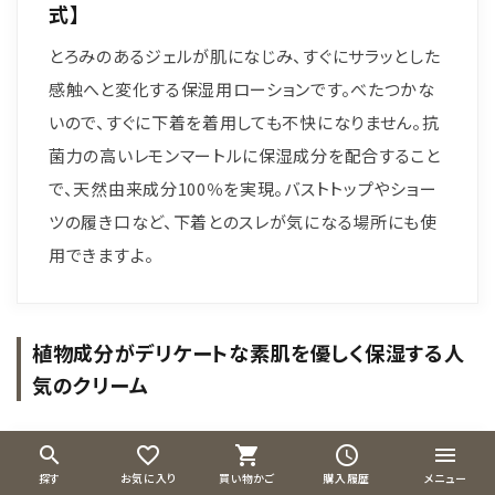
式】
とろみのあるジェルが肌になじみ、すぐにサラッとした
感触へと変化する保湿用ローションです。べたつかな
いので、すぐに下着を着用しても不快になりません。抗
菌力の高いレモンマートルに保湿成分を配合すること
で、天然由来成分100％を実現。バストトップやショー
ツの履き口など、下着とのスレが気になる場所にも使
用できますよ。
植物成分がデリケートな素肌を優しく保湿する人
気のクリーム
search
favorite_border
shopping_cart
schedule
menu
探す
お気に入り
買い物かご
購入履歴
メニュー