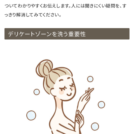
エコリュクス
ついてわかりやすくお伝えします。人には聞きにくい疑問を、す
っきり解消してみてください。
エコメイト
デリケートゾーンを洗う重要性
ナチュラプラス
アルマウィン
アルモニベルツ
コラム・特集
ご利用ガイド等