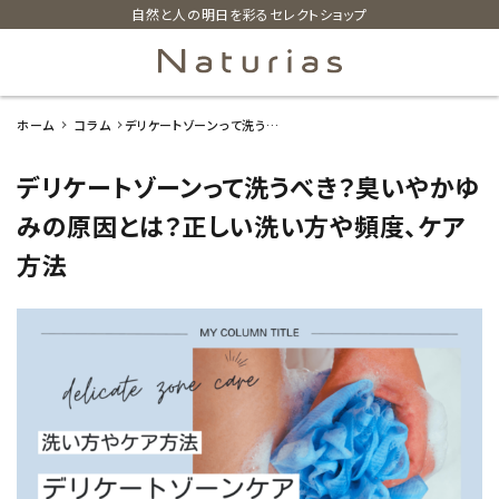
自然と人の明日を彩るセレクトショップ
ホーム
コラム
デリケートゾーンって洗うべ
search
き？臭いやかゆみの原因と
は？正しい洗い方や頻度、ケ
デリケートゾーンって洗うべき？臭いやかゆ
ア方法
ホーム
みの原因とは？正しい洗い方や頻度、ケア
方法
新着商品
カテゴリーから探す
美容・コスメ・香水
衛生用品
日用品雑貨