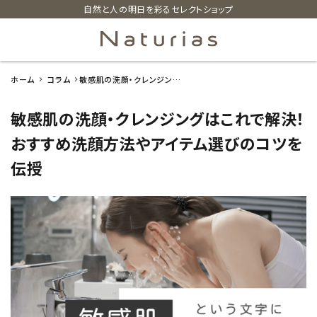
自然と人の明日を彩るセレクトショップ
ホーム
コラム
敏感肌の洗顔・クレンジング
search
はこれで解決！おすすめ洗顔
方法やアイテム選びのコツを
敏感肌の洗顔・クレンジングはこれで解決！
伝授
ホーム
おすすめ洗顔方法やアイテム選びのコツを
伝授
新着商品
カテゴリーから探す
美容・コスメ・香水
衛生用品
日用品雑貨