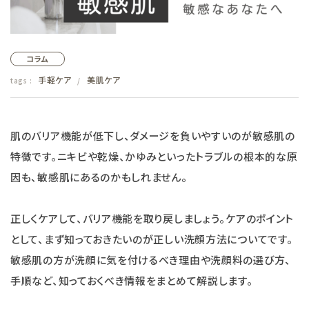
フェムケア
コラム
インナー・下着・ナイトウェア
手軽ケア
美肌ケア
tags :
/
キッズ・ベビー・マタニティ
肌のバリア機能が低下し、ダメージを負いやすいのが敏感肌の
キッチン用品
特徴です。ニキビや乾燥、かゆみといったトラブルの根本的な原
フード
因も、敏感肌にあるのかもしれません。
ブランド
正しくケアして、バリア機能を取り戻しましょう。ケアのポイント
として、まず知っておきたいのが正しい洗顔方法についてです。
オリジナルブランド
敏感肌の方が洗顔に気を付けるべき理由や洗顔料の選び方、
手順など、知っておくべき情報をまとめて解説します。
ナチュラムーン