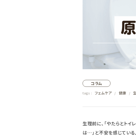
日用品雑貨
フェムケア
インナー・下着・ナイトウェア
キッズ・ベビー・マタニティ
キッチン用品
コラム
フード
フェムケア
健康
tags :
/
/
ブランド
オリジナルブランド
生理前に、「やたらとトイ
は…」と不安を感じている
ナチュラムーン