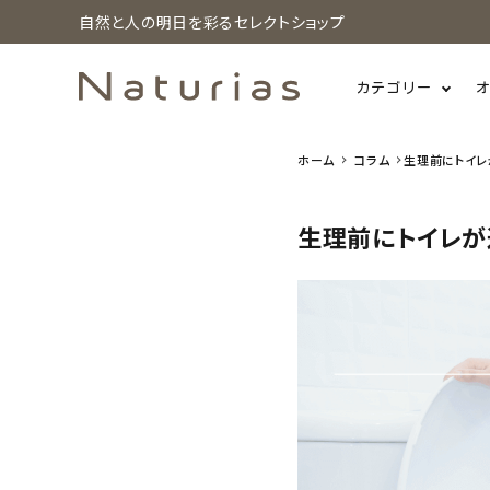
自然と人の明日を彩るセレクトショップ
カテゴリー
ホーム
コラム
生理前にトイレ
search
生理前にトイレが
ホーム
新着商品
カテゴリーから探す
美容・コスメ・香水
衛生用品