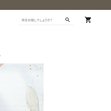
shopping_cart
search
説